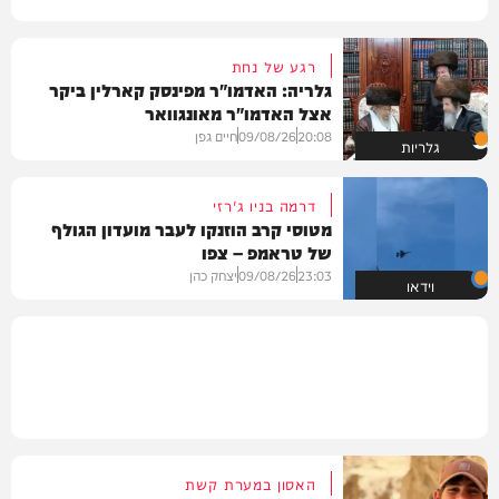
רגע של נחת
גלריה: האדמו"ר מפינסק קארלין ביקר
אצל האדמו"ר מאונגוואר
20:08
09/08/26
חיים גפן
גלריות
דרמה בניו ג'רזי
מטוסי קרב הוזנקו לעבר מועדון הגולף
של טראמפ – צפו
23:03
09/08/26
יצחק כהן
וידאו
האסון במערת קשת