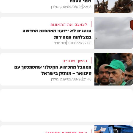
לפני הטבח
22:18
09/08/26
יענקי גולדן
לצמצם את התאונות
הנהגים לא יידעו: המהפכה החדשה
במצלמות המהירות
צבא וביטחון
22:06
09/08/26
דוד חדד
במשך שנתיים
המחבל מהפיגוע הקטלני שהסתכסך עם
סינוואר – מוחזק בישראל
משטרה
21:48
09/08/26
יענקי גולדן
צבא וביטחון
ועדת הבחירות תתערב?