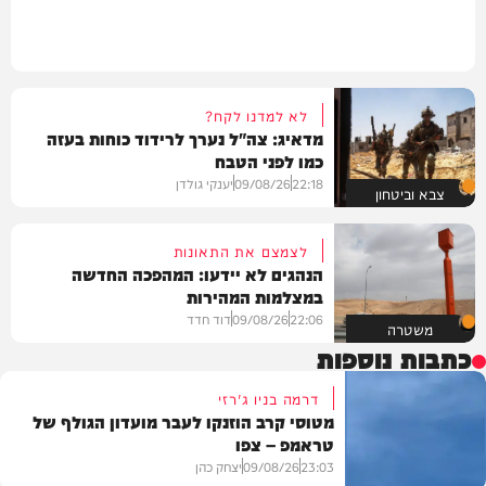
לא למדנו לקח?
מדאיג: צה"ל נערך לרידוד כוחות בעזה
כמו לפני הטבח
22:18
09/08/26
יענקי גולדן
צבא וביטחון
לצמצם את התאונות
הנהגים לא יידעו: המהפכה החדשה
במצלמות המהירות
22:06
09/08/26
דוד חדד
משטרה
כתבות נוספות
דרמה בניו ג'רזי
מטוסי קרב הוזנקו לעבר מועדון הגולף של
טראמפ – צפו
23:03
09/08/26
יצחק כהן