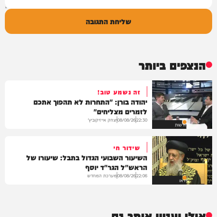
שליחת התגובה
הנצפים ביותר
זה נשמע טוב!
יהודה בורן: "התחרות לא תהפוך אתכם
לזמרים מצליחים"
יצחק אייזיקוביץ'
08/08/26
22:30
חדשות
שידור חי
השיעור השבועי הגדול בתבל: שיעורו של
הראש"ל הגר"ד יוסף
מערכת המחדש
08/08/26
22:06
וידאו
אולי יעניין אותך גם