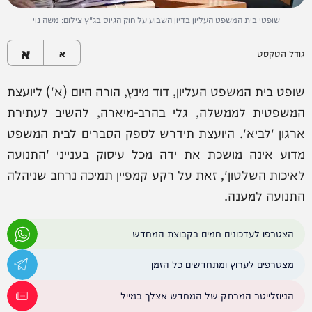
שופטי בית המשפט העליון בדיון השבוע על חוק הגיוס בג"ץ צילום: משה נוי
א
גודל הטקסט
א
שופט בית המשפט העליון, דוד מינץ, הורה היום (א') ליועצת
המשפטית לממשלה, גלי בהרב-מיארה, להשיב לעתירת
ארגון 'לביא'. היועצת תידרש לספק הסברים לבית המשפט
מדוע אינה מושכת את ידה מכל עיסוק בענייני 'התנועה
לאיכות השלטון', זאת על רקע קמפיין תמיכה נרחב שניהלה
התנועה למענה.
הצטרפו לעדכונים חמים בקבוצת המחדש
מצטרפים לערוץ ומתחדשים כל הזמן
הניוזלייטר המרתק של המחדש אצלך במייל