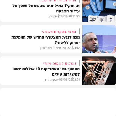
זה חוקי? המיליונים שהשמאל שופך על
עידוד הצבעה
21:35
09/08/26
שוקי כץ
המצב בסקרים משפיע
מכה לגנץ: המצטרף החדש של המפלגה
יערוק לליכוד?
פוליטי
21:12
09/08/26
יצחק מושקוביץ
נערכים לעימות אזורי
המהפך בצי האמריקני: 19 צוללות יוסבו
למשגרות טילים
פוליטי
21:01
09/08/26
יענקי גולדן
צבא וביטחון