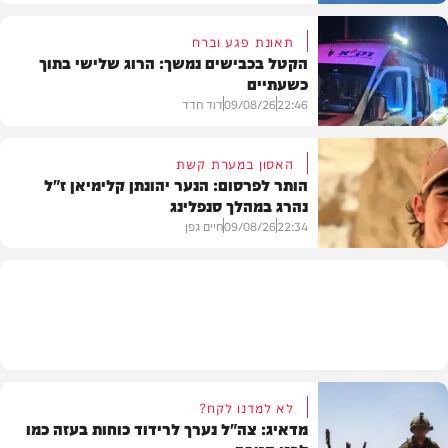
תאונת פגע וברח
הקטל בכבישים נמשך: הרוג שלישי בתוך
כשעתיים
וידאו
22:46
09/08/26
דוד חדד
האסון במערת קשת
הותר לפרסום: הנער יהונתן קלימיאן ז"ל
נהרג במהלך סנפלינג
בארץ
22:34
09/08/26
חיים גפן
חרדים
לא למדנו לקח?
מדאיג: צה"ל נערך לרידוד כוחות בעזה כמו