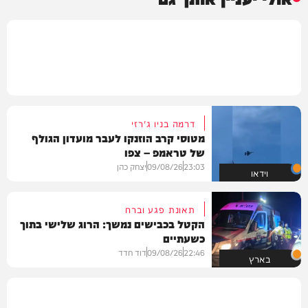
דרמה בניו ג'רזי
מטוסי קרב הוזנקו לעבר מועדון הגולף
של טראמפ – צפו
23:03
09/08/26
יצחק כהן
וידאו
תאונת פגע וברח
הקטל בכבישים נמשך: הרוג שלישי בתוך
כשעתיים
22:46
09/08/26
דוד חדד
בארץ