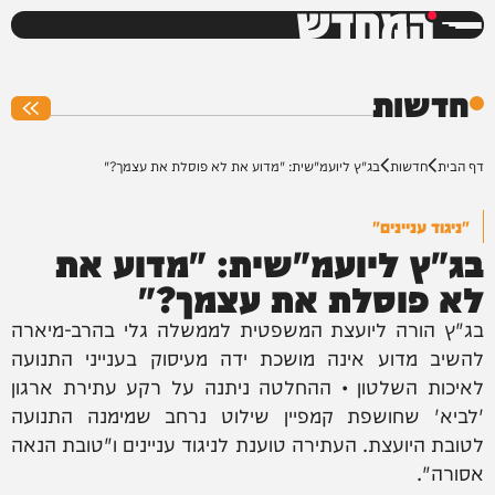
המחדש
0%
חדשות
דף הבית
חדשות
בג"ץ ליועמ"שית: "מדוע את לא פוסלת את עצמך?"
"ניגוד עניינים"
בג"ץ ליועמ"שית: "מדוע את
לא פוסלת את עצמך?"
בג"ץ הורה ליועצת המשפטית לממשלה גלי בהרב-מיארה
להשיב מדוע אינה מושכת ידה מעיסוק בענייני התנועה
לאיכות השלטון • ההחלטה ניתנה על רקע עתירת ארגון
'לביא' שחושפת קמפיין שילוט נרחב שמימנה התנועה
לטובת היועצת. העתירה טוענת לניגוד עניינים ו"טובת הנאה
אסורה".