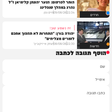
הותר לפרסום: הנער יהונתן קלימיאן ז"ל
נהרג במהלך סנפלינג
22:34
09/08/26
חיים גפן
חרדים
זה נשמע טוב!
יהודה בורן: "התחרות לא תהפוך אתכם
לזמרים מצליחים"
22:30
08/08/26
יצחק אייזיקוביץ'
חדשות
הוסף תגובה לכתבה
שם
אימייל
תגובה