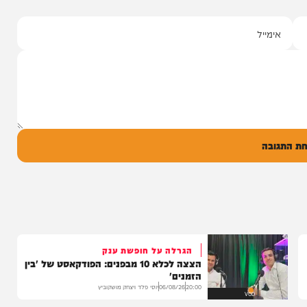
סינגלים
"וחסדיך הרבים"
שרוליק ברזל ואברימי מושקוביץ
עם מקהלת מלכות בביצוע סוחף
יונה גרף מגיש: זמר החתונות שרוליק ברזל עם
סינגל בכורה בדואט מיוחד לצד אברימי...
14:17
06/08/26
המחדש מיוזיק
0
ל
בה