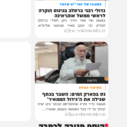
חרדים
במעונו של הגרי"מ שכטר
גדולי רבני ברסלב בכינוס הוקרה
לראשי ממשל אוקראינה
במעונו של פאר הדור וזקן חסידי ברסלב
הגה"צ רבי יעקב מאיר שכטער שליט"א,
ובהשתתפות...
12:33
07/08/26
דודי סגל
0