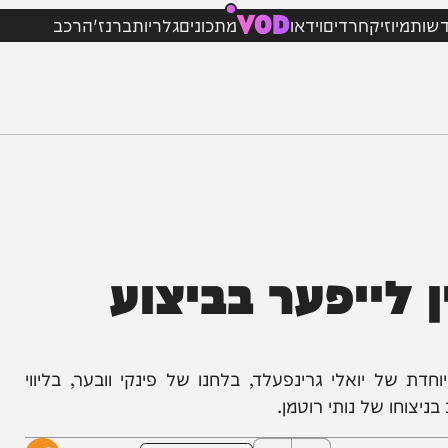
VOD
וזיק
חרדים
וידאו
מתכונים
גלריות
ברנז'ה
רכב
לייפער בביצוע
ל יואלי גרינפעלד, בלחנו של פינקי וובער, בליווי
 של נותי רוטמן.