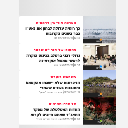
בעולם
21:32
בין הזמנים: שלושה בחורי ישיבות חולצו
מהכינרת לאחר שנסחפו לעומק האגם, בחוף
בלתי מוכרז כשהם על גבי אביזר ציפה.
הערכת מודיעין דרמטית
כך רוסיה עלולה לבחון את נאט"ו
21:31
כבר בשנים הקרובות
בני ברק: חובשים ופראמדיקים של ארגון הצלה
12:39
07/08/26
יצחק כהן
בעולם
מבצעים פעולות החייאה על תינוק כבן שנה וחצי
לאחר שנחנק משקית.
במעונו של הגרי"מ שכטר
גדולי רבני ברסלב בכינוס הוקרה
לראשי ממשל אוקראינה
12:33
07/08/26
דודי סגל
חרדים
19:03
בד"ה: נקבע מותה של הפעוטה שטבעה בבריכה
כשהאש בוערת!
באשקלון
הזיכרונות שלא יישכחו מהקעמפ
והתובנות בשנים שאחרי
12:21
07/08/26
המחדש בשיתוף "וימאן"
וידאו
אל תהיו תמימים
18:06