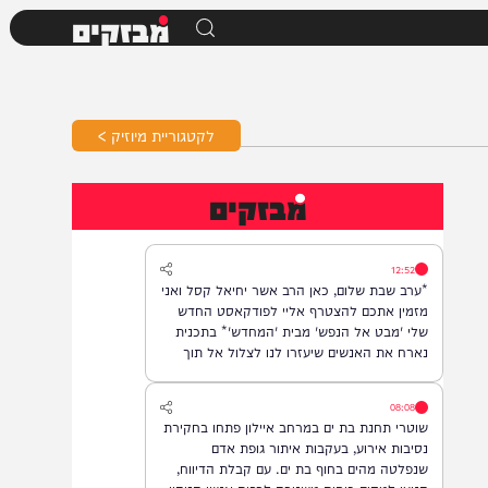
מבזקים
לקטגוריית מיוזיק >
מבזקים
12:52
*ערב שבת שלום, כאן הרב אשר יחיאל קסל ואני
מזמין אתכם להצטרף אליי לפודקאסט החדש
שלי 'מבט אל הנפש' מבית 'המחדש'* בתכנית
נארח את האנשים שיעזרו לנו לצלול אל תוך
נבכי הנפש, לגלות את הסודות ואת כל מה
שטמון בה. *והשבוע: היועץ ואיש החינוך, הרב
08:08
נח פלאי*. מתי? *תכנית הבכורה תשודר אי"ה
שוטרי תחנת בת ים במרחב איילון פתחו בחקירת
במוצ"ש, בשעה 22:00* *חפשו בגוגל: המחדש*
נסיבות אירוע, בעקבות איתור גופת אדם
ובואו לצפות בנו!