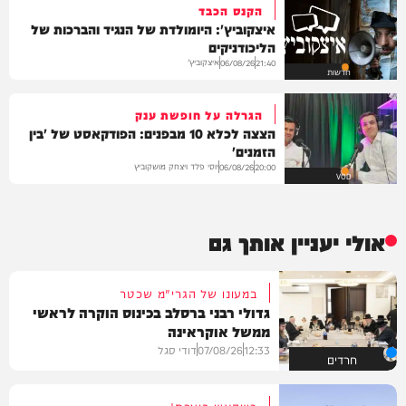
הקנס הכבד
איצקוביץ': היומולדת של הנגיד והברכות של
הליכודניקים
איצקוביץ'
06/08/26
21:40
חדשות
הגרלה על חופשת ענק
הצצה לכלא 10 מבפנים: הפודקאסט של 'בין
הזמנים'
יוסי פלד ויצחק מושקוביץ
06/08/26
20:00
VOD
אולי יעניין אותך גם
במעונו של הגרי"מ שכטר
גדולי רבני ברסלב בכינוס הוקרה לראשי
ממשל אוקראינה
12:33
07/08/26
דודי סגל
חרדים