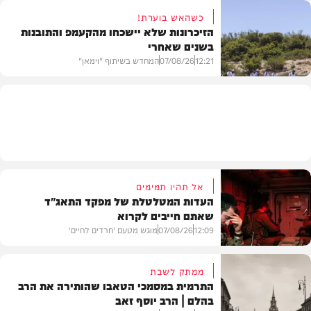
כשהאש בוערת!
הזיכרונות שלא יישכחו מהקעמפ והתובנות
בשנים שאחרי
חרדים
12:21
07/08/26
המחדש בשיתוף "וימאן"
וידאו
אל תהיו תמימים
העדות המטלטלת של מפקד התאג"ד
שאתם חייבים לקרוא
12:09
07/08/26
מוגש מטעם 'חרדים לחיים'
ממתק לשבת
התרמית במסמכי הטאבו שהותירה את הרב
בהלם | הרב יוסף זאב
דעות