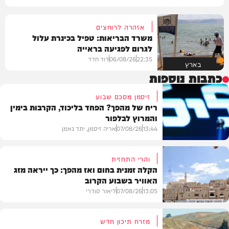
אזהרה לרוחצים
משרד הבריאות: טפיל בכינרת עלול
לגרום לפגיעה בראייה
22:35
06/08/26
דוד חדד
בארץ
כתבות נוספות
זיסמן מסכם שבוע
ריח של מהפך? הפחד בליכוד, הקרבות בימין
והמרוץ לבלפור
13:44
07/08/26
אריה זיסמן, יתד נאמן
והרי התחזית
הקלה זמנית בחום ואז מהפך: כך ייראה מזג
האוויר בשבוע הקרוב
פוליטי
13:05
07/08/26
ליאור סודרי
מזרח תיכון חדש