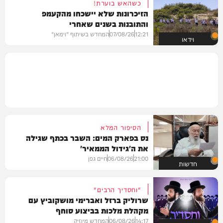
כשהאש בוערת!
הזיכרונות שלא יישכחו מהקעמפ
והתובנות בשנים שאחרי
12:21
07/08/26
המחדש בשיתוף "וימאן"
וידאו
הסיפור המלא
נס בפארק המים: השבר בכתף שגילה
את ה'גידול הממאיר'
21:00
06/08/26
חיים גפן
חדשות
"וחסדיך הרבים"
שרוליק ברזל ואברימי מושקוביץ עם
מקהלת מלכות בביצוע סוחף
14:17
06/08/26
המחדש מיוזיק