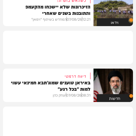
כשהאש בוערת!
הזיכרונות שלא יישכחו מהקעמפ
והתובנות בשנים שאחרי
12:21
07/08/26
המחדש בשיתוף "וימאן"
וידאו
דיווח דרמטי
באיראן טוענים שמוג'תבא חמינאי עשוי
למות "בכל רגע"
08:31
07/08/26
יצחק כהן
חדשות