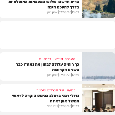
ברית חדשה: שלוש המעצמות המוסלמיות
בדרך להסכם הגנה
מזג האוויר
13:02
07/08/26
יצחק כהן
בעולם
הערכת מודיעין דרמטית
כך רוסיה עלולה לבחון את נאט"ו כבר
בשנים הקרובות
12:39
07/08/26
יצחק כהן
במעונו של הגרי"מ שכטר
גדולי רבני ברסלב בכינוס הוקרה לראשי
ממשל אוקראינה
בעולם
12:33
07/08/26
דודי סגל