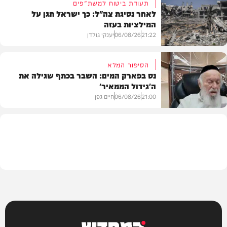
תעודת ביטוח למשת"פים
לאחר נסיגת צה"ל: כך ישראל תגן על
המילציות בעזה
צבא וביטחון
21:22
06/08/26
יענקי גולדן
הסיפור המלא
נס בפארק המים: השבר בכתף שגילה את
ה'גידול הממאיר'
צבא וביטחון
21:00
06/08/26
חיים גפן
חדשות
המחדש