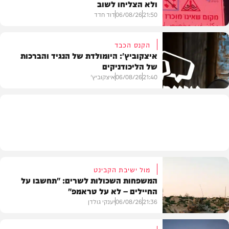
ולא הצליחו לשוב
בעולם
21:50
06/08/26
דוד חדד
הקנס הכבד
איצקוביץ': היומולדת של הנגיד והברכות
של הליכודניקים
בארץ
21:40
06/08/26
איצקוביץ'
חדשות
מול ישיבת הקבינט
המשפחות השכולות לשרים: "תחשבו על
החיילים – לא על טראמפ"
21:36
06/08/26
יענקי גולדן