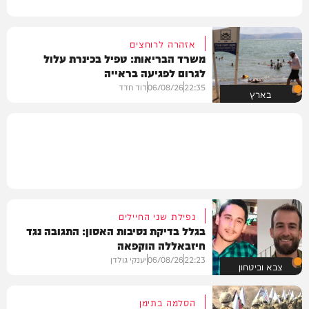
אזהרה לרוחצים
משרד הבריאות: טפיל בכינרת עלול
לגרום לפגיעה בראייה
22:35
06/08/26
דוד חדד
בארץ
נפילת שני החיילים
בגלל בדיקת נסיבות האסון: התגובה נגד
חיזבאללה הוקפאה
22:23
06/08/26
יענקי גולדן
צבא וביטחון
הסלמה בתימן