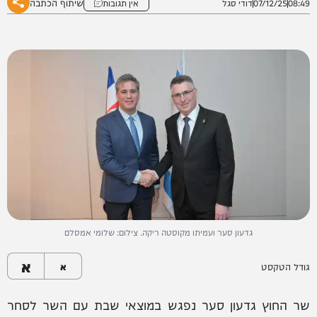
שיתוף הכתבה
08:49
07/12/25
דודי סגל
אין תגובות
גדעון סער ועמיתו מקוסטה ריקה. צילום: שלומי אמסלם
א
גודל הטקסט
א
שר החוץ גדעון סער נפגש במוצאי שבת עם השר לסחר