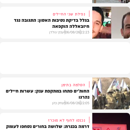
נפילת שני החיילים
בגלל בדיקת נסיבות האסון: התגובה נגד
חיזבאללה הוקפאה
בארץ
22:23
06/08/26
יענקי גולדן
צבא וביטחון
הסלמה בתימן
החות'ים פתחו במתקפת ענק: עשרות חיילים
נהרגו
22:05
06/08/26
יצחק כהן
נכנסו לחוף לא מוכרז
דרמה בכנרת: שלושה בחורים נסחפו לעומק