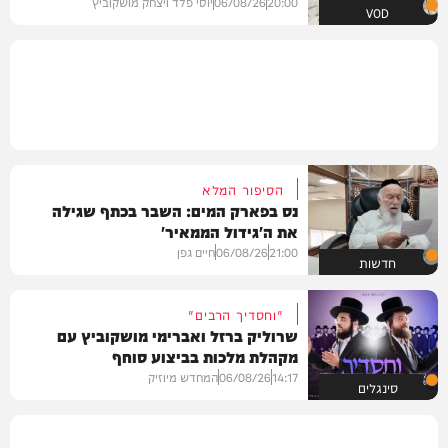
20:00
06/08/26
יוסי פלד ויצחק מושקוביץ
VOD
הסיפור המלא
נס בפארק המים: השבר בכתף שגילה
את ה'גידול הממאיר'
21:00
06/08/26
חיים גפן
חדשות
"וחסדיך הרבים"
שרוליק ברזל ואברימי מושקוביץ עם
מקהלת מלכות בביצוע סוחף
14:17
06/08/26
המחדש מיוזיק
סינגלים