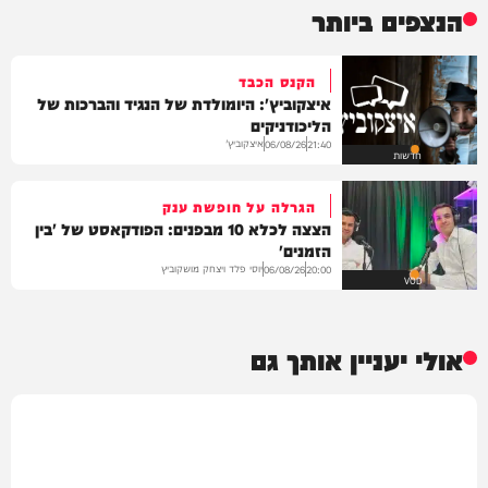
הנצפים ביותר
הקנס הכבד
איצקוביץ': היומולדת של הנגיד והברכות של
הליכודניקים
איצקוביץ'
06/08/26
21:40
חדשות
הגרלה על חופשת ענק
הצצה לכלא 10 מבפנים: הפודקאסט של 'בין
הזמנים'
יוסי פלד ויצחק מושקוביץ
06/08/26
20:00
VOD
אולי יעניין אותך גם