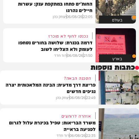
החות'ים פתחו במתקפת ענק: עשרות
חיילים נהרגו
22:05
06/08/26
יצחק כהן
בעולם
נכנסו לחוף לא מוכרז
דרמה בכנרת: שלושה בחורים נסחפו
לעומק ולא הצליחו לשוב
21:50
06/08/26
דוד חדד
בארץ
כתבות נוספות
הסכנה הבאה?
פריצת דרך מדעית: הבינה המלאכותית יצרה
נגיפים חדשים
22:49
06/08/26
יצחק כהן
אזהרה לרוחצים
משרד הבריאות: טפיל בכינרת עלול לגרום
לפגיעה בראייה
בריאות
22:35
06/08/26
דוד חדד