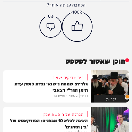
הכתבה עניינה אותך?
100%
0%
תוכן שאסור לפספס
בית צדיקים יעמוד
גלריה: שמחת נישואי נכדת פוסק עדת
תימן הגר"י רצאבי
11:00
05/08/26
חיים גפן
גלריות
הגרלה על חופשת ענק
הצצה לכלא 10 מבפנים: הפודקאסט של
'בין הזמנים'