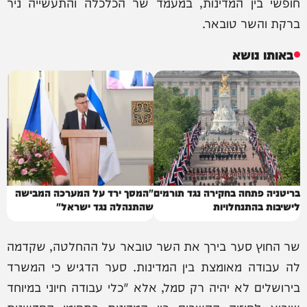
חופשי בין המדינות, במעמד שר הכלכלה והתעשייה ניר
ברקת והשר טובאר.
באותו נושא
בריטניה פתחה בחקירה נגד תורמים
"המסך ירד על המערכה המבישה
לישיבות בהתנחלויות
שהתנהלה נגד ישראל"
שר החוץ סער בירך את השר טובאר על ההחלטה, שקדמה
לה עבודה מאומצת בין המדינות. סער הדגיש כי המשרד
בירושלים לא יהיה רק סמל, אלא "כלי עבודה חיוני במיוחד
שיביא לחיזוק הקשרים בין המדינות בתחומי החדשנות