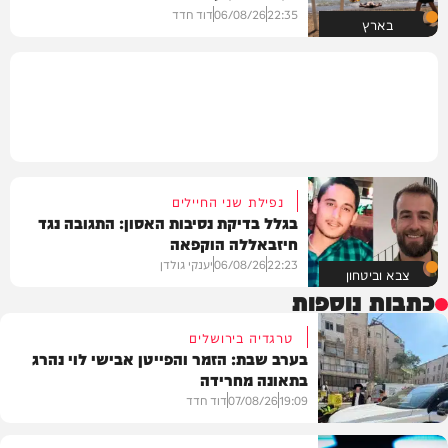
22:35
06/08/26
דוד חדד
בארץ
נפילת שני החיילים
בגלל בדיקת נסיבות האסון: התגובה נגד
חיזבאללה הוקפאה
22:23
06/08/26
יענקי גולדן
צבא וביטחון
כתבות נוספות
טרגדיה בירושלים
בערב שבת: הזמר והפייטן אבישי לוי נהרג
בתאונה מחרידה
19:09
07/08/26
דוד חדד