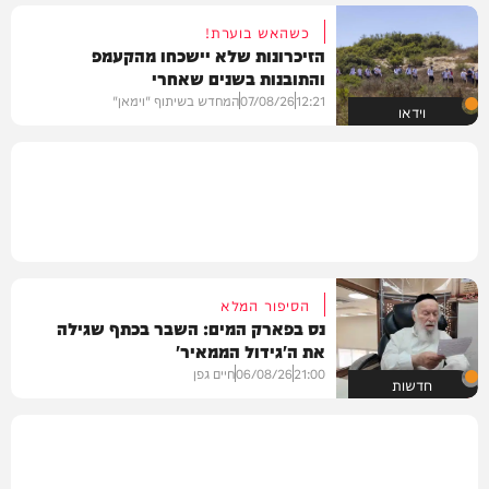
כשהאש בוערת!
הזיכרונות שלא יישכחו מהקעמפ
והתובנות בשנים שאחרי
12:21
07/08/26
המחדש בשיתוף "וימאן"
וידאו
הסיפור המלא
נס בפארק המים: השבר בכתף שגילה
את ה'גידול הממאיר'
21:00
06/08/26
חיים גפן
חדשות