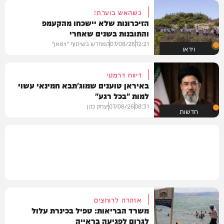
כשהאש בוערת!
הזיכרונות שלא יישכחו מהקעמפ
והתובנות בשנים שאחרי
12:21
07/08/26
המחדש בשיתוף "וימאן"
וידאו
דיווח דרמטי
באיראן טוענים שמוג'תבא חמינאי עשוי
למות "בכל רגע"
08:31
07/08/26
יצחק כהן
חדשות
אזהרה לרוחצים
משרד הבריאות: טפיל בכינרת עלול
לגרום לפגיעה בראייה