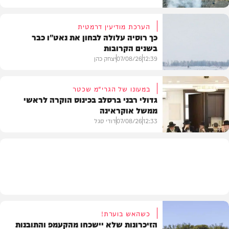
הערכת מודיעין דרמטית
כך רוסיה עלולה לבחון את נאט"ו כבר
בשנים הקרובות
בעולם
12:39
07/08/26
יצחק כהן
במעונו של הגרי"מ שכטר
גדולי רבני ברסלב בכינוס הוקרה לראשי
ממשל אוקראינה
בעולם
12:33
07/08/26
דודי סגל
חרדים
כשהאש בוערת!
הזיכרונות שלא יישכחו מהקעמפ והתובנות