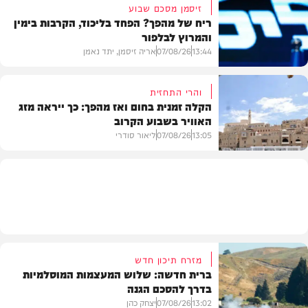
זיסמן מסכם שבוע
ריח של מהפך? הפחד בליכוד, הקרבות בימין
והמרוץ לבלפור
בארץ
13:44
07/08/26
אריה זיסמן, יתד נאמן
והרי התחזית
הקלה זמנית בחום ואז מהפך: כך ייראה מזג
האוויר בשבוע הקרוב
פוליטי
13:05
07/08/26
ליאור סודרי
מזג האוויר
מזרח תיכון חדש
ברית חדשה: שלוש המעצמות המוסלמיות
בדרך להסכם הגנה
13:02
07/08/26
יצחק כהן