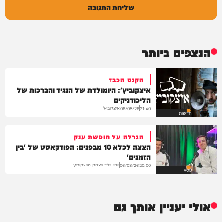
שליחת התגובה
הנצפים ביותר
הקנס הכבד
איצקוביץ': היומולדת של הנגיד והברכות של
הליכודניקים
איצקוביץ'
06/08/26
21:40
חדשות
הגרלה על חופשת ענק
הצצה לכלא 10 מבפנים: הפודקאסט של 'בין
הזמנים'
יוסי פלד ויצחק מושקוביץ
06/08/26
20:00
VOD
אולי יעניין אותך גם