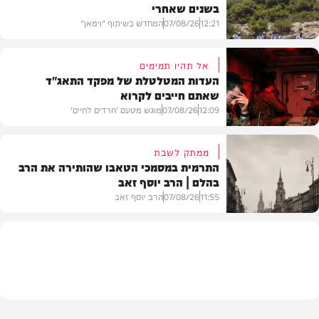
בשנים שאחרי
12:21
07/08/26
המחדש בשיתוף "וימאן"
אל תהיו תמימים
העדות המטלטלת של מפקד התאג"ד
שאתם חייבים לקרוא
וידאו
12:09
07/08/26
מוגש מטעם 'חרדים לחיים'
ממתק לשבת
התרמית במסמכי הטאבו שהותירה את הרב
בהלם | הרב יוסף זאב
דעות
11:55
07/08/26
הרב יוסף זאב
בית המדרש