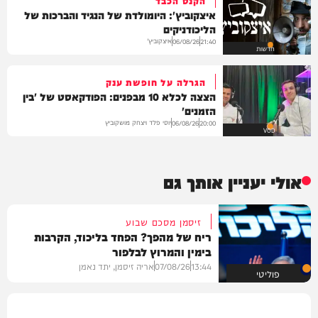
איצקוביץ': היומולדת של הנגיד והברכות של
הליכודניקים
איצקוביץ'
06/08/26
21:40
חדשות
הגרלה על חופשת ענק
הצצה לכלא 10 מבפנים: הפודקאסט של 'בין
הזמנים'
יוסי פלד ויצחק מושקוביץ
06/08/26
20:00
VOD
אולי יעניין אותך גם
זיסמן מסכם שבוע
ריח של מהפך? הפחד בליכוד, הקרבות
בימין והמרוץ לבלפור
13:44
07/08/26
אריה זיסמן, יתד נאמן
פוליטי