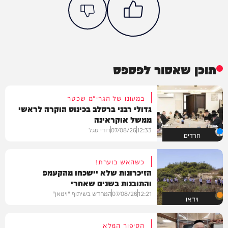
תוכן שאסור לפספס
במעונו של הגרי"מ שכטר
גדולי רבני ברסלב בכינוס הוקרה לראשי
ממשל אוקראינה
12:33
07/08/26
דודי סגל
חרדים
כשהאש בוערת!
הזיכרונות שלא יישכחו מהקעמפ
והתובנות בשנים שאחרי
12:21
07/08/26
המחדש בשיתוף "וימאן"
וידאו
הסיפור המלא