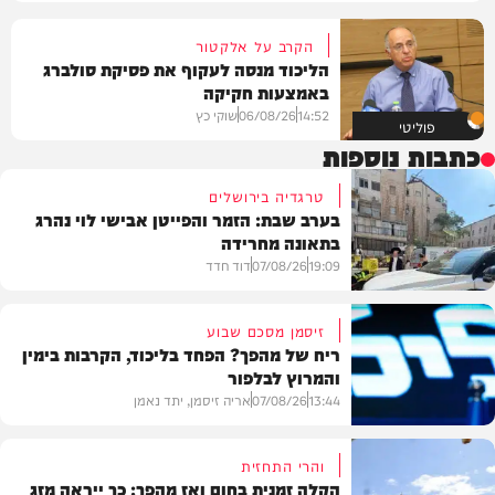
הקרב על אלקטור
הליכוד מנסה לעקוף את פסיקת סולברג
באמצעות חקיקה
14:52
06/08/26
שוקי כץ
פוליטי
כתבות נוספות
טרגדיה בירושלים
בערב שבת: הזמר והפייטן אבישי לוי נהרג
בתאונה מחרידה
19:09
07/08/26
דוד חדד
זיסמן מסכם שבוע
ריח של מהפך? הפחד בליכוד, הקרבות בימין
והמרוץ לבלפור
בארץ
13:44
07/08/26
אריה זיסמן, יתד נאמן
והרי התחזית
הקלה זמנית בחום ואז מהפך: כך ייראה מזג