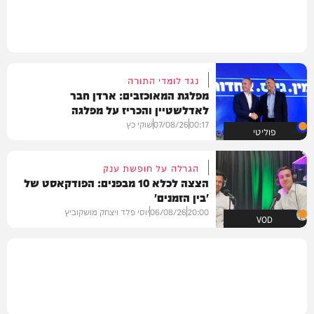
נגד לומדי התורה
מפלגת המאוכזבים: ארדן חבר
לאדלשטיין והכריז על מפלגה
00:17
07/08/26
שוקי כץ
פוליטי
הגרלה על חופשת ענק
הצצה לכלא 10 מבפנים: הפודקאסט של
'בין הזמנים'
20:00
06/08/26
יוסי פלד ויצחק מושקוביץ
VOD