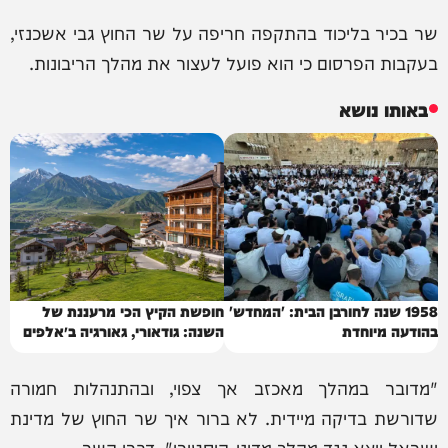
שר בכיר בליכוד בהתקפה חריפה על שר החוץ גבי אשכנזי,
בעקבות הפרסום כי הוא פועל לעצור את מהלך הריבונות.
באותו נושא
1958 שנה לחורבן הבית: 'המחדש'
חופשת הקיץ הכי מרעננת של
בהודעה מיוחדת
השנה: גודאורי, גאורגיה ב״אלפים
של הקווקז״
"מדובר במהלך מאכזב אך צפוי, ובהתנהלות חמורה
שדורשת בדיקה מיידית. לא ברור איך שר החוץ של מדינת
ישראל יוצא נגד מהלך מדיני-היסטורי", דברי השר.