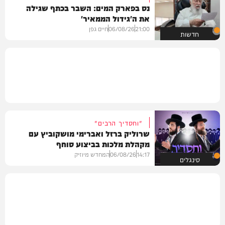
נס בפארק המים: השבר בכתף שגילה
את ה'גידול הממאיר'
21:00
06/08/26
חיים גפן
חדשות
"וחסדיך הרבים"
שרוליק ברזל ואברימי מושקוביץ עם
מקהלת מלכות בביצוע סוחף
14:17
06/08/26
המחדש מיוזיק
סינגלים