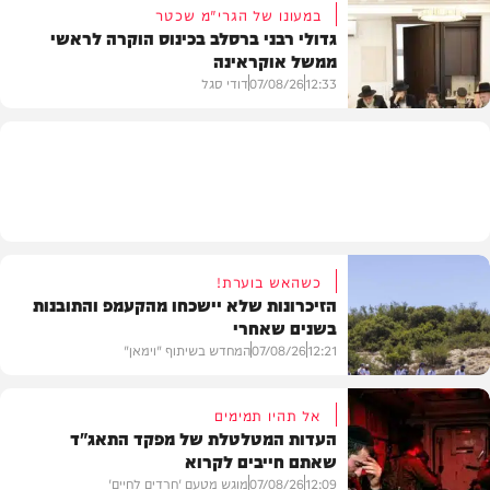
במעונו של הגרי"מ שכטר
גדולי רבני ברסלב בכינוס הוקרה לראשי
ממשל אוקראינה
בעולם
12:33
07/08/26
דודי סגל
חרדים
כשהאש בוערת!
הזיכרונות שלא יישכחו מהקעמפ והתובנות
בשנים שאחרי
12:21
07/08/26
המחדש בשיתוף "וימאן"
אל תהיו תמימים
העדות המטלטלת של מפקד התאג"ד
שאתם חייבים לקרוא
וידאו
12:09
07/08/26
מוגש מטעם 'חרדים לחיים'