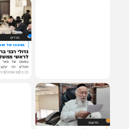
תוכן שאסור לפספס
חרדים
במעונו של הגרי"מ שכ
גדולי רבני ברסלב בכ
לראשי ממשל אוקרא
במעונו של פאר הדור וזק
הגה"צ רבי יעקב מאיר ש
ובהשתתפות...
12:33
07/08/26
דודי סגל
0