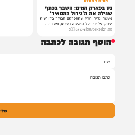
חדשות
הסיפור המלא
נס בפארק המים: השבר בכתף
שגילה את ה'גידול הממאיר'
מעשה נדיר וחריג שהתפרסם הבוקר בקו 'שיח
יצחק' על ידי בעל המעשה בעצמו, ומעורר...
21:00
06/08/26
חיים גפן
0
הוסף תגובה לכתבה
ם
אימיי
גובה