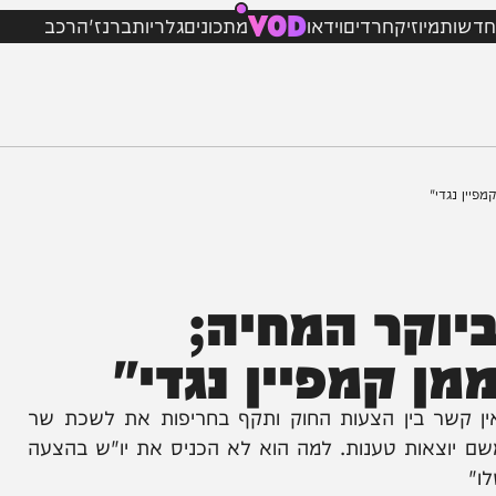
VOD
מיוזיק
חרדים
וידאו
מתכונים
גלריות
ברנז'ה
רכב
י"
קר המחיה;
 קמפיין נגדי"
שר בין הצעות החוק ותקף בחריפות את לשכת שר
צאות טענות. למה הוא לא הכניס את יו"ש בהצעה