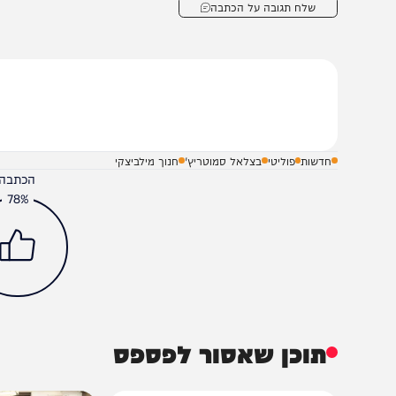
להם או חשבון אחר, לממן קמפיין נגדי ונגד הוועדה, שיתר
יוקר המחייה שהם נכשלו בו כישלון חרוץ עד עתה, ושיתרכזו
כולנו".
שלח תגובה על הכתבה
חדשות
פוליטי
בצלאל סמוטריץ'
חנוך מילביצקי
הכתבה עניינה א
78%