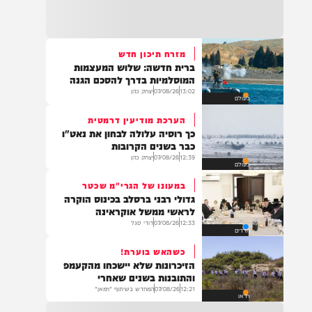
22:32
בהמשך להחייאה שבוצעה בבני ברק: הציבור
מתבקש להתפלל עבור הפעוט צבי בן שיינא
לרפואה שלמה
מזרח תיכון חדש
ברית חדשה: שלוש המעצמות
21:32
המוסלמיות בדרך להסכם הגנה
בין הזמנים: שלושה בחורי ישיבות חולצו
13:02
07/08/26
יצחק כהן
בעולם
מהכינרת לאחר שנסחפו לעומק האגם, בחוף
בלתי מוכרז כשהם על גבי אביזר ציפה.
הערכת מודיעין דרמטית
כך רוסיה עלולה לבחון את נאט"ו
כבר בשנים הקרובות
12:39
07/08/26
יצחק כהן
בעולם
21:31
בני ברק: חובשים ופראמדיקים של ארגון הצלה
במעונו של הגרי"מ שכטר
מבצעים פעולות החייאה על תינוק כבן שנה וחצי
גדולי רבני ברסלב בכינוס הוקרה
לאחר שנחנק משקית.
לראשי ממשל אוקראינה
12:33
07/08/26
דודי סגל
חרדים
כשהאש בוערת!
19:03