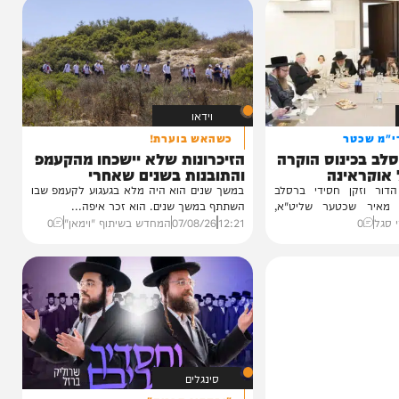
וידאו
טר
כשהאש בוערת!
ינוס הוקרה
הזיכרונות שלא יישכחו מהקעמפ
ינה
והתובנות בשנים שאחרי
ן חסידי ברסלב
במשך שנים הוא היה מלא בגעגוע לקעמפ שבו
כטער שליט"א,
השתתף במשך שנים. הוא זכר איפה...
12:21
07/08/26
המחדש בשיתוף "וימאן"
0