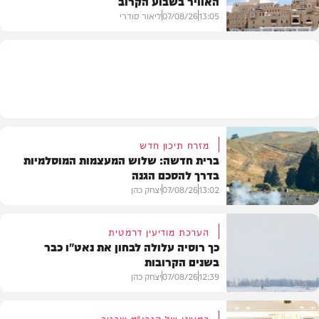
האוויר בשבוע הקרוב
13:05
07/08/26
ליאור סודרי
מזג האוויר
מזרח תיכון חדש
ברית חדשה: שלוש המעצמות המוסלמיות
בדרך להסכם הגנה
13:02
07/08/26
יצחק כהן
הערכת מודיעין דרמטית
כך רוסיה עלולה לבחון את נאט"ו כבר
בשנים הקרובות
בעולם
12:39
07/08/26
יצחק כהן
במעונו של הגרי"מ שכטר