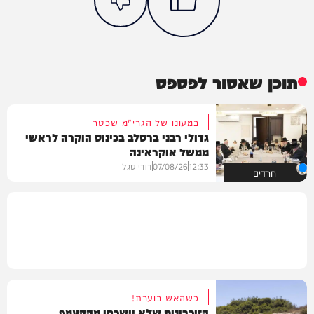
תוכן שאסור לפספס
במעונו של הגרי"מ שכטר
גדולי רבני ברסלב בכינוס הוקרה לראשי
ממשל אוקראינה
12:33
07/08/26
דודי סגל
חרדים
כשהאש בוערת!
הזיכרונות שלא יישכחו מהקעמפ