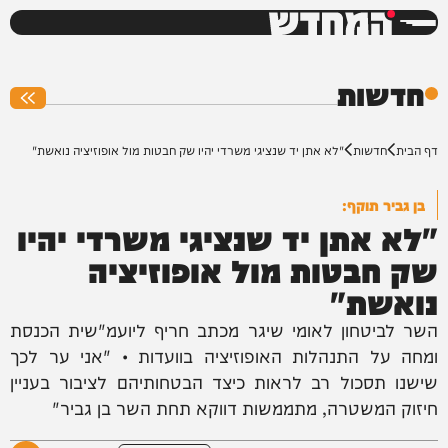
המחדש
0%
חדשות
דף הבית
חדשות
"לא אתן יד שנציגי משרדי יהיו שק חבטות מול אופוזיציה נואשת"
בן גביר תוקף:
"לא אתן יד שנציגי משרדי יהיו
שק חבטות מול אופוזיציה
נואשת"
השר לביטחון לאומי שיגר מכתב חריף ליועמ"שית הכנסת
ומחה על התנהלות האופוזיציה בוועדות • "אני ער לכך
שישנו תסכול רב לראות כיצד הבטחותיהם לציבור בעניין
חיזוק המשטרה, מתממשות דווקא תחת השר בן גביר"