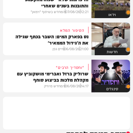
והתובנות בשנים שאחרי
12:21
07/08/26
המחדש בשיתוף "וימאן"
וידאו
הסיפור המלא
נס בפארק המים: השבר בכתף שגילה
את ה'גידול הממאיר'
21:00
06/08/26
חיים גפן
חדשות
"וחסדיך הרבים"
שרוליק ברזל ואברימי מושקוביץ עם
מקהלת מלכות בביצוע סוחף
14:17
06/08/26
המחדש מיוזיק
סינגלים