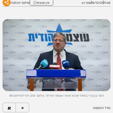
שיתוף הכתבה
11:46
16/12/25
שוקי כץ
אין תגובות
השר בן גביר בפתח ישיבת סיעת 'עוצמה יהודית'. צילום: יונתן זינדל/פלאש 90
א
גודל הטקסט
א