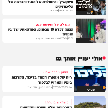
איצקוביץ': היומולדת של הנגיד והברכות של
הליכודניקים
איצקוביץ'
06/08/26
21:40
חדשות
הגרלה על חופשת ענק
הצצה לכלא 10 מבפנים: הפודקאסט של 'בין
הזמנים'
יוסי פלד ויצחק מושקוביץ
06/08/26
20:00
VOD
אולי יעניין אותך גם
זיסמן מסכם שבוע
ריח של מהפך? הפחד בליכוד, הקרבות
בימין והמרוץ לבלפור
13:44
07/08/26
אריה זיסמן, יתד נאמן
פוליטי
כשהאש בוערת!
הזיכרונות שלא יישכחו מהקעמפ