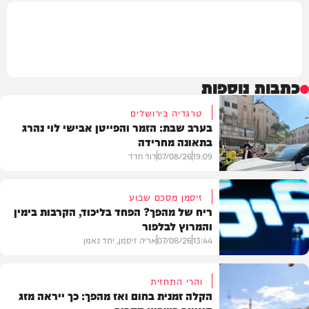
כתבות נוספות
טרגדיה בירושלים
בערב שבת: הזמר והפייטן אבישי לוי נהרג
בתאונה מחרידה
19:09
07/08/26
דוד חדד
זיסמן מסכם שבוע
ריח של מהפך? הפחד בליכוד, הקרבות בימין
והמרוץ לבלפור
בארץ
13:44
07/08/26
אריה זיסמן, יתד נאמן
והרי התחזית
הקלה זמנית בחום ואז מהפך: כך ייראה מזג
פוליטי