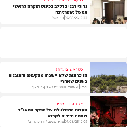
גדולי רבני ברסלב בכינוס הוקרה לראשי
ממשל אוקראינה
בעולם
12:33
07/08/26
דודי סגל
חרדים
כשהאש בוערת!
הזיכרונות שלא יישכחו מהקעמפ והתובנות
בשנים שאחרי
12:21
07/08/26
המחדש בשיתוף "וימאן"
אל תהיו תמימים
העדות המטלטלת של מפקד התאג"ד
שאתם חייבים לקרוא
וידאו
12:09
07/08/26
מוגש מטעם 'חרדים לחיים'