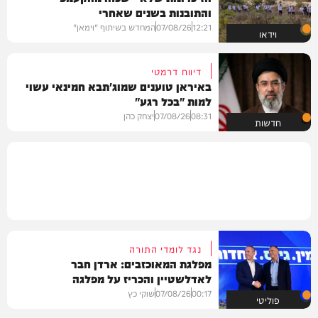
והתובנות בשנים שאחרי
12:21
07/08/26
המחדש בשיתוף "וימאן"
וידאו
דיווח דרמטי
באיראן טוענים שמוג'תבא חמינאי עשוי
למות "בכל רגע"
08:31
07/08/26
יצחק כהן
חדשות
נגד לומדי התורה
מפלגת המאוכזבים: ארדן חבר
לאדלשטיין והכריז על מפלגה
00:17
07/08/26
שוקי כץ
פוליטי