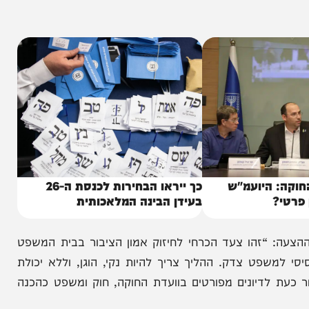
 החדש, בקשות אלו לא יידחו על ידי שופט יחיד, אלא
בכך, הדיון יתקיים בהרכב מורחב הכולל את כלל שופטי
היועמ"ש
כך ייראו הבחירות לכנסת ה-26
בעידן הבינה המלאכותית