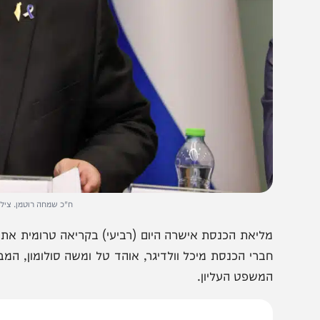
ח"כ שמחה רוטמן. צילום: דני שם
ליאת הכנסת אישרה היום (רביעי) בקריאה טרומית את הצעת ה
ברי הכנסת מיכל וולדיגר, אוהד טל ומשה סולומון, המבקשת