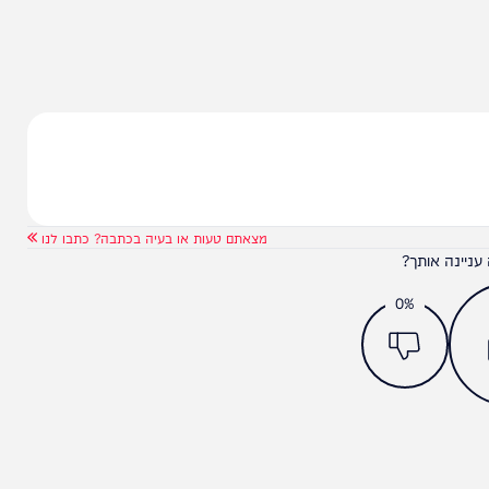
 “זהו צעד הכרחי לחיזוק אמון הציבור בבית המשפט
פט צדק. ההליך צריך להיות נקי, הוגן, וללא יכולת
דיונים מפורטים בוועדת החוקה, חוק ומשפט כהכנה
מצאתם טעות או בעיה בכתבה? כתבו לנו
ותך?
0%