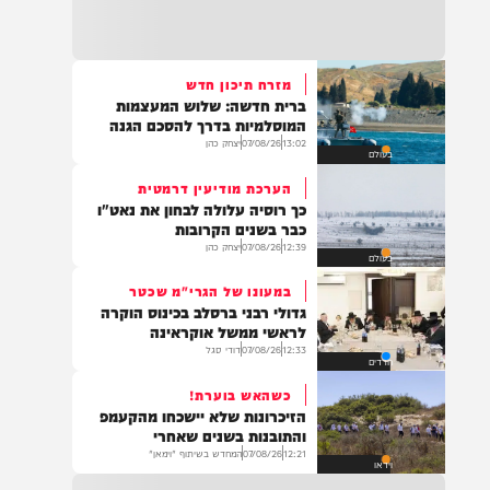
22:32
בהמשך להחייאה שבוצעה בבני ברק: הציבור
מתבקש להתפלל עבור הפעוט צבי בן שיינא
לרפואה שלמה
מזרח תיכון חדש
ברית חדשה: שלוש המעצמות
21:32
המוסלמיות בדרך להסכם הגנה
בין הזמנים: שלושה בחורי ישיבות חולצו
13:02
07/08/26
יצחק כהן
בעולם
מהכינרת לאחר שנסחפו לעומק האגם, בחוף
בלתי מוכרז כשהם על גבי אביזר ציפה.
הערכת מודיעין דרמטית
כך רוסיה עלולה לבחון את נאט"ו
כבר בשנים הקרובות
12:39
07/08/26
יצחק כהן
בעולם
21:31
בני ברק: חובשים ופראמדיקים של ארגון הצלה
במעונו של הגרי"מ שכטר
מבצעים פעולות החייאה על תינוק כבן שנה וחצי
גדולי רבני ברסלב בכינוס הוקרה
לאחר שנחנק משקית.
לראשי ממשל אוקראינה
12:33
07/08/26
דודי סגל
חרדים
כשהאש בוערת!
19:03