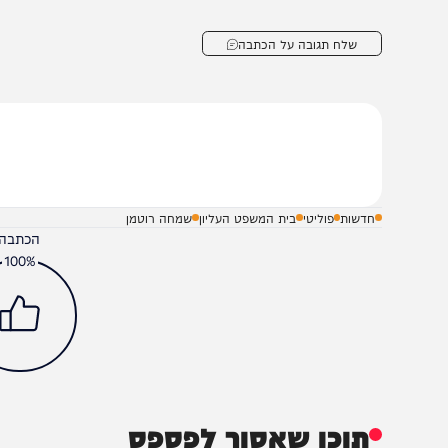
ו"ר ועדת החוקה, ח"כ שמחה רוטמן, מסר עם אישור ההצעה:
עליון. שיבוץ אקראי ושקוף של שופטים הוא תנאי בסיסי למש
השפיע על התוצאה מראש". הצעת החוק צפויה לעבור כעת ל
קריאה ראשונה.
שלח תגובה על הכתבה
חדשות
פוליטי
בית המשפט העליון
שמחה רוטמן
הכתבה עניינה א
100%