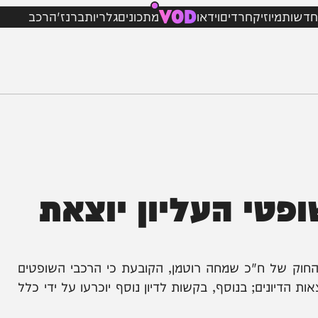
VOD
מיוזיק
חרדים
וידאו
מתכונים
גלריות
ברנז'ה
רכב
י העליון יוצאת
 ח"כ שמחה רוטמן, הקובעת כי הרכבי השופטים
נים; בנוסף, בקשות לדיון נוסף יוכרעו על ידי כלל