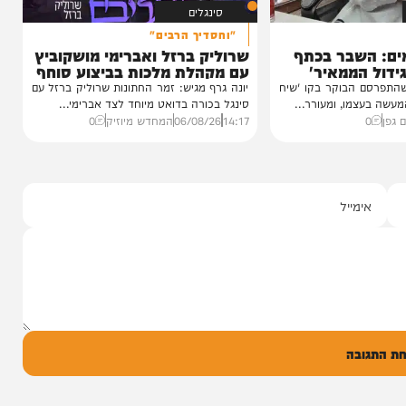
12:21
07/08/26
המחדש בשיתוף "וימאן"
0
סינגלים
"וחסדיך הרבים"
שבר בכתף
שרוליק ברזל ואברימי מושקוביץ
ממאיר'
עם מקהלת מלכות בביצוע סוחף
הבוקר בקו 'שיח
יונה גרף מגיש: זמר החתונות שרוליק ברזל עם
מו, ומעורר...
סינגל בכורה בדואט מיוחד לצד אברימי...
14:17
06/08/26
המחדש מיוזיק
0
ל