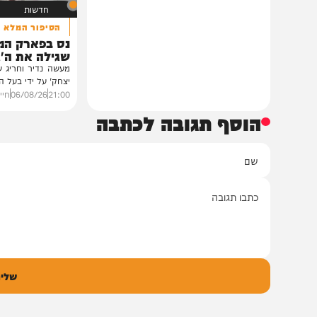
ובהשתתפות...
12:33
07/08/26
דודי סגל
0
חדשות
הסיפור המלא
נס בפארק המים: ה
שגילה את ה'גידול ה
מעשה נדיר וחריג שהתפרסם 
יצחק' על ידי בעל המעשה בעצ
21:00
06/08/26
חיים גפן
0
הוסף תגובה לכתבה
ם
אימיי