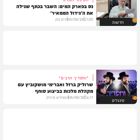
נס בפארק המים: השבר בכתף שגילה
את ה'גידול הממאיר'
21:00
06/08/26
חיים גפן
חדשות
"וחסדיך הרבים"
שרוליק ברזל ואברימי מושקוביץ עם
מקהלת מלכות בביצוע סוחף
14:17
06/08/26
המחדש מיוזיק
סינגלים