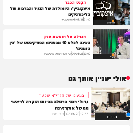
הקנס הכבד
איצקוביץ': היומולדת של הנגיד והברכות של
הליכודניקים
איצקוביץ'
06/08/26
21:40
חדשות
הגרלה על חופשת ענק
הצצה לכלא 10 מבפנים: הפודקאסט של 'בין
הזמנים'
יוסי פלד ויצחק מושקוביץ
06/08/26
20:00
VOD
אולי יעניין אותך גם
במעונו של הגרי"מ שכטר
גדולי רבני ברסלב בכינוס הוקרה לראשי
ממשל אוקראינה
12:33
07/08/26
דודי סגל
חרדים