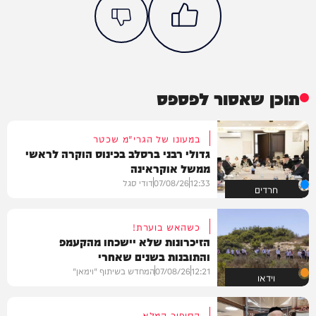
תוכן שאסור לפספס
במעונו של הגרי"מ שכטר
גדולי רבני ברסלב בכינוס הוקרה לראשי
ממשל אוקראינה
12:33
07/08/26
דודי סגל
חרדים
כשהאש בוערת!
הזיכרונות שלא יישכחו מהקעמפ
והתובנות בשנים שאחרי
12:21
07/08/26
המחדש בשיתוף "וימאן"
וידאו
הסיפור המלא