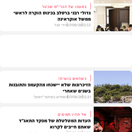
במעונו של הגרי"מ שכטר
גדולי רבני ברסלב בכינוס הוקרה לראשי
ממשל אוקראינה
בעולם
12:33
07/08/26
דודי סגל
חרדים
כשהאש בוערת!
הזיכרונות שלא יישכחו מהקעמפ והתובנות
בשנים שאחרי
12:21
07/08/26
המחדש בשיתוף "וימאן"
אל תהיו תמימים
העדות המטלטלת של מפקד התאג"ד
שאתם חייבים לקרוא
וידאו