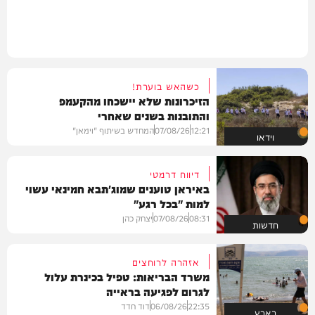
כשהאש בוערת!
הזיכרונות שלא יישכחו מהקעמפ
והתובנות בשנים שאחרי
12:21
07/08/26
המחדש בשיתוף "וימאן"
וידאו
דיווח דרמטי
באיראן טוענים שמוג'תבא חמינאי עשוי
למות "בכל רגע"
08:31
07/08/26
יצחק כהן
חדשות
אזהרה לרוחצים
משרד הבריאות: טפיל בכינרת עלול
לגרום לפגיעה בראייה
22:35
06/08/26
דוד חדד
בארץ