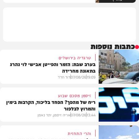
כתבות נוספות
טרגדיה בירושלים
בערב שבת: הזמר והפייטן אבישי לוי נהרג
בתאונה מחרידה
19:09
07/08/26
דוד חדד
זיסמן מסכם שבוע
ריח של מהפך? הפחד בליכוד, הקרבות בימין
והמרוץ לבלפור
בארץ
13:44
07/08/26
אריה זיסמן, יתד נאמן
והרי התחזית