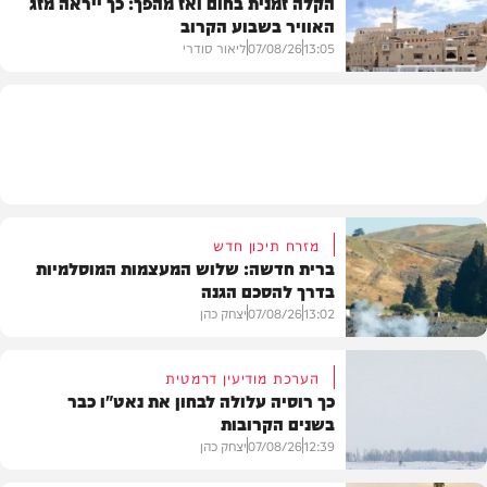
הקלה זמנית בחום ואז מהפך: כך ייראה מזג
האוויר בשבוע הקרוב
פוליטי
13:05
07/08/26
ליאור סודרי
מזג האוויר
מזרח תיכון חדש
ברית חדשה: שלוש המעצמות המוסלמיות
בדרך להסכם הגנה
13:02
07/08/26
יצחק כהן
הערכת מודיעין דרמטית
כך רוסיה עלולה לבחון את נאט"ו כבר
בשנים הקרובות
בעולם
12:39
07/08/26
יצחק כהן