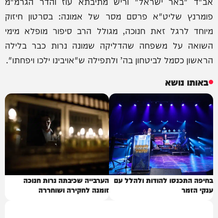
אב"ד "באר ישראל" וריש מתיבתא עוז והדר הגרמ"מ
פומרנץ שליט"א פרסם מסר של אמונה: בסרטון חיזוק
מיוחד לרגל זאת חנוכה, מגולל הרב סיפור מופלא מימי
השואה על משפחה שהדליקה שמונה נרות כבר בלילה
הראשון כסמל לביטחון בה’ ולתפילה ש"אויבינו ילכו ויפחתו".
באותו נושא
בחיפה התכנסו להודות ולהלל עם
הערבייה שכיבתה נרות חנוכה
ענקי הזמר
זומנה לחקירה ושוחררה