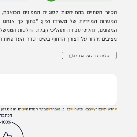
עקבות המלחמה, תוך התמקדות בעבודת מנהלת תנופה לצפון. 
המשמעויות הנגזרות מכך למילוי משימותיה, לרבות העיכוב בגיבו
הצטרפו לעדכונים חמים
מצטרפים לערוץ
בקבוצת המחדש
ומתחדשים כל הזמן
סיור הסתיים בהתייחסות לסוגיית המפונים הכואבת, הממת
מטרות המיידיות של משרדו וציין: "בתוך כך אנחנו בוחני
מפונים, תהליכי עבודה ותהליכי קבלת החלטות הממשלה לתקצוב 
ציבים זרקור על הצורך הדחוף בשינוי סדרי העדיפויות הממשלתי
שלח תגובה על הכתבה