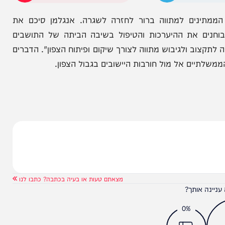
בביקורת נבחן את מבנה מנהלת תנופה, אופן עבודתה
ש ויישום המתווה הרב שנתי לפיתוח הצפון".
הניוזלייטר המרתק של
המחדש אצלך במייל
ינים למתווה ברור לחזרה לשגרה. אנגלמן סיכם את
ם את ההיערכות והטיפול בשיבה הביתה של התושבים
ולגיבוש מתווה לצורך שיקום ופיתוח הצפון". הדברים
ים אל מול חורבות היישובים בגבול הצפון.