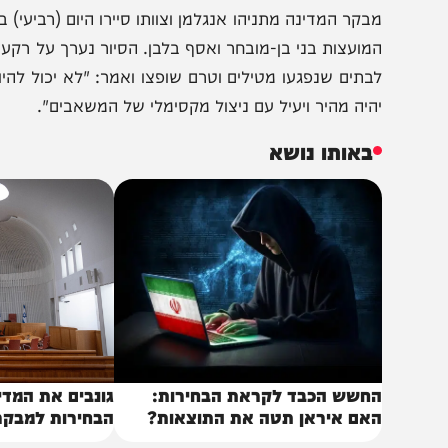
צילום: משרד המ
בקר המדינה מתניהו אנגלמן וצוותו סיירו היום (רביעי) במועצו
מועצות בני בן-מובחר ואסף בלבן. הסיור נערך על רקע המצי
בתים שנפגעו מטילים וטרם שופצו ואמר: "לא יכול להיות שש
היה מהיר ויעיל עם ניצול מקסימלי של המשאבים".
באותו נושא