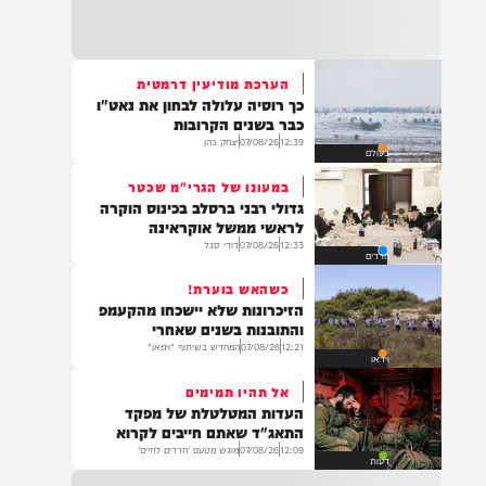
21:32
בין הזמנים: שלושה בחורי ישיבות חולצו
מהכינרת לאחר שנסחפו לעומק האגם, בחוף
בלתי מוכרז כשהם על גבי אביזר ציפה.
הערכת מודיעין דרמטית
כך רוסיה עלולה לבחון את נאט"ו
21:31
כבר בשנים הקרובות
בני ברק: חובשים ופראמדיקים של ארגון הצלה
12:39
07/08/26
יצחק כהן
בעולם
מבצעים פעולות החייאה על תינוק כבן שנה וחצי
לאחר שנחנק משקית.
במעונו של הגרי"מ שכטר
גדולי רבני ברסלב בכינוס הוקרה
לראשי ממשל אוקראינה
12:33
07/08/26
דודי סגל
חרדים
19:03
בד"ה: נקבע מותה של הפעוטה שטבעה בבריכה
כשהאש בוערת!
באשקלון
הזיכרונות שלא יישכחו מהקעמפ
והתובנות בשנים שאחרי
12:21
07/08/26
המחדש בשיתוף "וימאן"
וידאו
אל תהיו תמימים
18:06