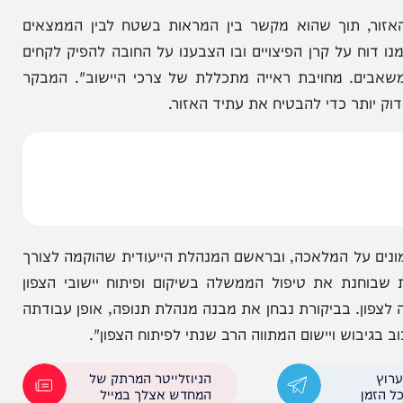
ג"ץ פסל את
עמית איסמן מסתבך? מבקר המדינה
נה
בודק את מינויי הבכירים בפרקליטות
, תוך שהוא מקשר בין המראות בשטח לבין הממצאים
על קרן הפיצויים ובו הצבענו על החובה להפיק לקחים
. מחויבת ראייה מתכללת של צרכי היישוב". המבקר
 כדי להבטיח את עתיד האזור.
על המלאכה, ובראשם המנהלת הייעודית שהוקמה לצורך
ת את טיפול הממשלה בשיקום ופיתוח יישובי הצפון