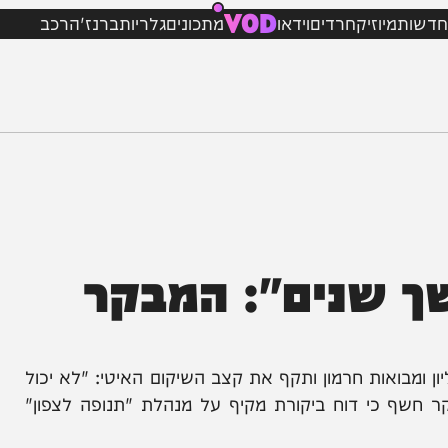
VOD
מיוזיק
חרדים
וידאו
מתכונים
גלריות
ברנז'ה
רכב
 שנים": המבקר
ואות חרמון ותקף את קצב השיקום האיטי: "לא יכול
כי דוח ביקורת מקיף על מנהלת "תנופה לצפון"