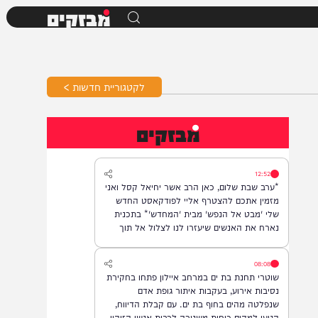
מבזקים
לקטגוריית חדשות >
מבזקים
12:52
*ערב שבת שלום, כאן הרב אשר יחיאל קסל ואני
מזמין אתכם להצטרף אליי לפודקאסט החדש
שלי 'מבט אל הנפש' מבית 'המחדש'* בתכנית
נארח את האנשים שיעזרו לנו לצלול אל תוך
נבכי הנפש, לגלות את הסודות ואת כל מה
שטמון בה. *והשבוע: היועץ ואיש החינוך, הרב
08:08
נח פלאי*. מתי? *תכנית הבכורה תשודר אי"ה
שוטרי תחנת בת ים במרחב איילון פתחו בחקירת
במוצ"ש, בשעה 22:00* *חפשו בגוגל: המחדש*
נסיבות אירוע, בעקבות איתור גופת אדם
ובואו לצפות בנו!