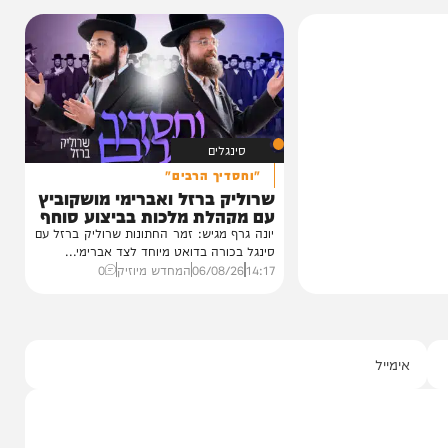
כחו מהקעמפ
חרי
עגוע לקעמפ שבו
איפה...
ף "וימאן"
0
סינגלים
"וחסדיך הרבים"
שרוליק ברזל ואברימי מושקוביץ
עם מקהלת מלכות בביצוע סוחף
יונה גרף מגיש: זמר החתונות שרוליק ברזל עם
סינגל בכורה בדואט מיוחד לצד אברימי...