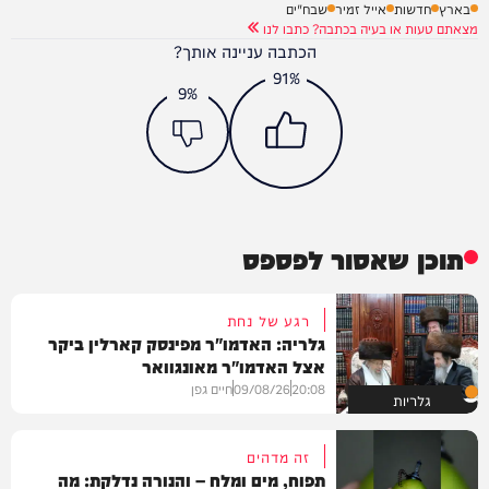
בארץ
חדשות
אייל זמיר
שבח"ים
מצאתם טעות או בעיה בכתבה? כתבו לנו
הכתבה עניינה אותך?
91%
9%
תוכן שאסור לפספס
רגע של נחת
גלריה: האדמו"ר מפינסק קארלין ביקר
אצל האדמו"ר מאונגוואר
20:08
09/08/26
חיים גפן
גלריות
זה מדהים
תפוח, מים ומלח – והנורה נדלקת: מה