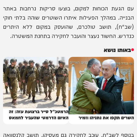
עם הגעת הכוחות למקום, בוצעו סריקות נרחבות באתר
הבנייה. במהלך הפעילות איתרו השוטרים שוהה בלתי חוקי
(שב"ח), תושב טולכרם, שהועסק במקום ללא היתרים
כנדרש. החשוד נעצר והועבר לחקירה בתחנת המשטרה.
באותו נושא
הרמטכ"ל סייר ברצועת עזה: זה
השרים תקפו את נתניהו וזמיר
האיום הדרמטי שהעביר לחמאס
בנוסף לשב"ח, עוכב לחקירה גם מעסיקו, תושב קלנסוואה