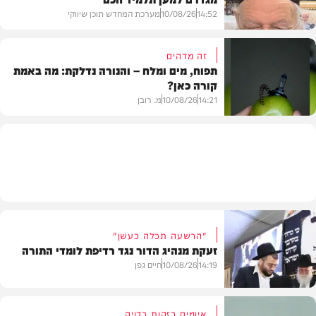
14:52
10/08/26
מערכת המחדש תוכן שיווקי
זה מדהים
תפוח, מים ומלח – והנורה נדלקת: מה באמת
קורה כאן?
בית המדרש
14:21
10/08/26
מ. רובן
וידאו
"הרשעה תכלה כעשן"
זעקת מנהיג הדור נגד רדיפת לומדי התורה
14:19
10/08/26
חיים גפן
איומים בזהות בדויה