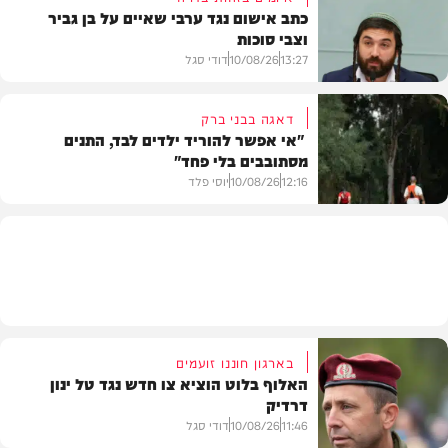
כתב אישום נגד ערבי שאיים על בן גביר
וצבי סוכות
חרדים
13:27
10/08/26
דודי סגל
דאגה בבני ברק
"אי אפשר להוריד ילדים לבד, התנים
מסתובבים בלי פחד"
חדשות
12:16
10/08/26
יוסי פלד
חדשות
בארגון חוננו זועמים
האלוף בלוט הוציא צו חדש נגד טל ינון
דרדיק
11:46
10/08/26
דודי סגל