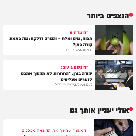
הנצפים ביותר
זה מדהים
תפוח, מים ומלח – והנורה נדלקת: מה באמת
קורה כאן?
מ. רובן
10/08/26
14:21
וידאו
זה נשמע טוב!
יהודה בורן: "התחרות לא תהפוך אתכם
לזמרים מצליחים"
יצחק אייזיקוביץ'
08/08/26
22:30
חדשות
אולי יעניין אותך גם
המעצר שחשף את ההונאה מבפנים