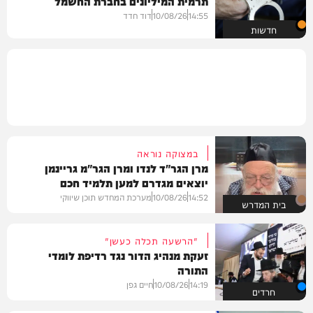
תרמית המיליונים בחברת החשמל
14:55
10/08/26
דוד חדד
חדשות
במצוקה נוראה
מרן הגר"ד לנדו ומרן הגר"מ גריינמן
יוצאים מגדרם למען תלמיד חכם
14:52
10/08/26
מערכת המחדש תוכן שיווקי
בית המדרש
"הרשעה תכלה כעשן"
זעקת מנהיג הדור נגד רדיפת לומדי
התורה
14:19
10/08/26
חיים גפן
חרדים