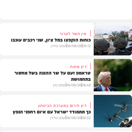
חדשות
אין חשד לטרור
כוחות הוקפצו בתל ציון, שני רכבים עוכבו
09:12
06/08/26
יענקי גולדן
דיון מתוח
טראמפ זעם על שר ההגנה בשל מחסור
בתחמושת
חדשות
08:49
06/08/26
יצחק כהן
דיון חירום במערכת הביטחון
כך תתמודד ישראל עם איום רחפני הנפץ
חדשות
08:32
06/08/26
יענקי גולדן