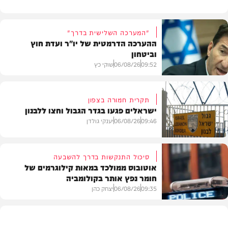
"המערכה השלישית בדרך"
ההערכה הדרמטית של יו"ר ועדת חוץ
וביטחון
09:52
06/08/26
שוקי כץ
תקרית חמורה בצפון
ישראלים פגעו בגדר הגבול וחצו ללבנון
חדשות
09:46
06/08/26
יענקי גולדן
סיכול התנקשות בדרך להשבעה
אוטובוס ממולכד במאות קילוגרמים של
חומר נפץ אותר בקולומביה
חדשות
09:35
06/08/26
יצחק כהן