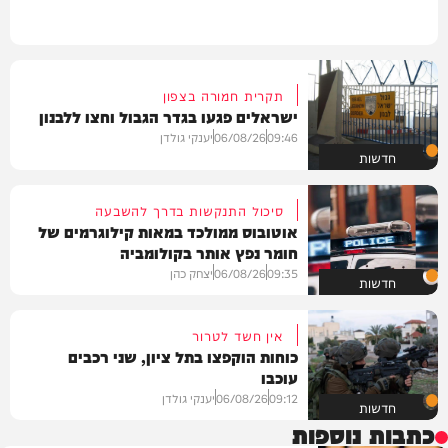
תקרית חמורה בצפון
ישראלים פגעו בגדר הגבול וחצו ללבנון
09:46
06/08/26
יענקי גולדן
חדשות
סיכול התנקשות בדרך להשבעה
אוטובוס ממולכד במאות קילוגרמים של
חומר נפץ אותר בקולומביה
09:35
06/08/26
יצחק כהן
חדשות
אין חשד לטרור
כוחות הוקפצו בתל ציון, שני רכבים
עוכבו
09:12
06/08/26
יענקי גולדן
חדשות
כתבות נוספות