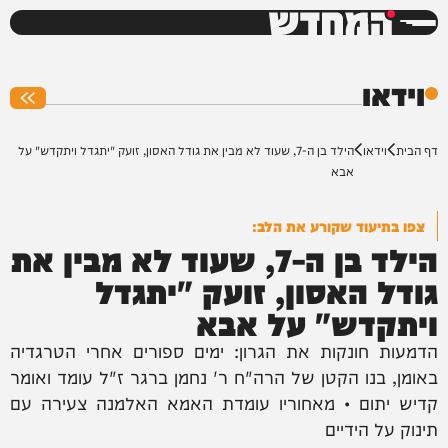
המחדש
0%
וידאו
דף הבית
וידאו
הילד בן ה-7, שעוד לא מבין את גודל האסון, זועק "יתגדל ויתקדש" על
אבא
צפו בתיעוד שקורע את הלב:
הילד בן ה-7, שעוד לא מבין את
גודל האסון, זועק "יתגדל
ויתקדש" על אבא
הדמעות חונקות את הגרון: ימים ספורים אחרי הטרגדיה
באומן, בנו הקטן של הרה"ח ר' נחמן ברגר ז"ל עומד ואומר
קדיש יתום • מאחוריו עומדת האמא האלמנה צעירה עם
תינוק על הידיים