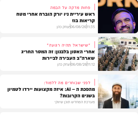
פחות מדקה על הבמה
ראש עיריית ניו יורק הוברח אחרי מטח
קריאות בוז
11:35
06/08/26
יצחק כהן
"שישראל תהיה רגועה"
אחרי האסון בלבנון: זה המסר החריג
שארה"ב העבירה לביירות
בעולם
11:12
06/08/26
יצחק כהן
לפני שבוחרים מה ללמוד:
מהפכת ה – AI: איזה מקצועות יירדו לטמיון
בשנים הקרובות?
מדיני
מערכת המחדש תוכן שיווקי
תוכן שיווקי