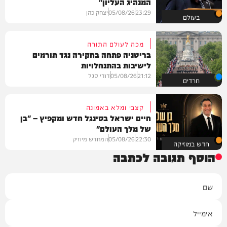
המנהיג העליון"
23:29
05/08/26
יצחק כהן
בעולם
מכה לעולם התורה
בריטניה פתחה בחקירה נגד תורמים
לישיבות בהתנחלויות
21:12
05/08/26
דודי סגל
חרדים
קצבי ומלא באמונה
חיים ישראל בסינגל חדש ומקפיץ – "בן
של מלך העולם"
22:30
05/08/26
המחדש מיוזיק
חדש במוזיקה
הוסף תגובה לכתבה
שם
אימייל