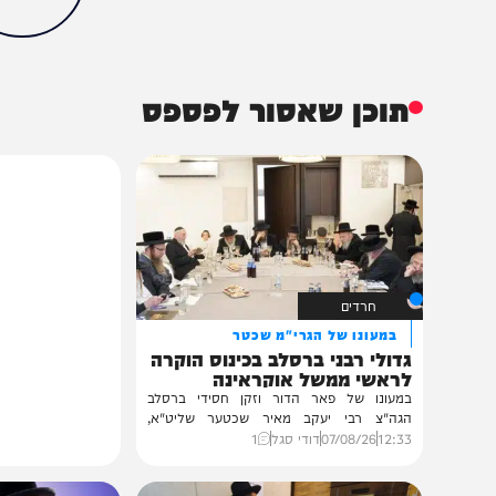
חדשות
בארץ
איראן
ארצות הברית
מסעוד פזשכיאן
הכתבה עניינה א
95%
תוכן שאסור לפספס
חרדים