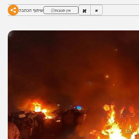
סיגה אפילו במילימטר"
א
שיתוף הכתבה
א
אין תגובות