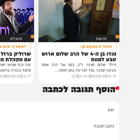
במעונו של הגרי"מ שכטר
גדולי רבני ברסלב בכינוס הוקרה
לראשי ממשל אוקראינה
במעונו של פאר הדור וזקן חסידי ברסלב
הגה"צ רבי יעקב מאיר שכטער שליט"א,
ובהשתתפות...
12:33
07/08/26
דודי סגל
1
חדשות
סינגלים
טרגדיה במקסיקו
"וחסדיך הרבים"
נכדו בן ה-4 של הרב שלום ארוש
שרוליק ברזל ואברימ
טבע למוות
עם מקהלת מלכות בב
הילד שלום סגינר ז"ל, בנם של הרב אסף
יונה גרף מגיש: זמר החתונות
ורבקה סגינר, נפל לבריכה בסן חוסה...
סינגל בכורה בדואט מיוחד לצ
10:15
09/08/26
חיים גפן
0
14:17
06/08/26
המחדש מיוזי