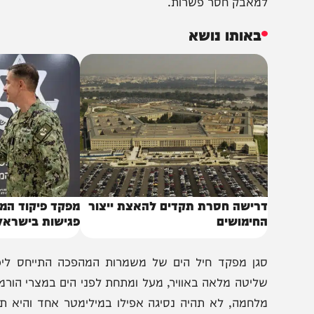
עבירים סמכויות לפרובינציות כדי שהמושלים יוכלו ליצור 
לקבל החלטות בעצמם". מדובר בהכנה למצב שבו הקשר עם 
גיעה בתשתיות התקשורת. במקביל לביזור האזרחי, בכירי הצ
מאבק חסר פשרות.
באותו נושא
רישה חסרת תקדים להאצת ייצור
מפקד פיקוד המרכז האמ
חימושים
פגישות בישראל