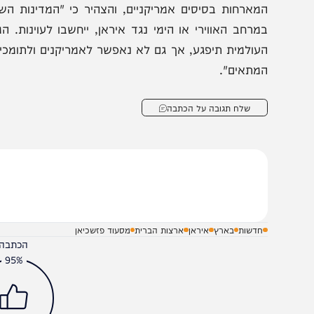
גן מפקד חיל הים של משמרות המהפכה התייחס ליכולות המב
ליטה מלאה באוויר, מעל ומתחת לפני הים במצרי הורמוז. א
לחמה, לא תהיה נסיגה אפילו במילימטר אחד והיא תנוע קד
מארחות בסיסים אמריקניים, והצהיר כי "המדינות השכנות 
מרחב האווירי או הימי נגד איראן, ייחשבו לעוינות. המסר 
עולמית תיפגע, אך גם לא נאפשר לאמריקנים ולתומכיהם להרוו
מתאים".
שלח תגובה על הכתבה