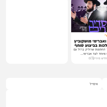
זה נשמע טוב!
יהודה בורן: "התחרות לא תהפוך
אתכם לזמרים מצליחים"
הזמר והכוכב העולה יהודה בורן, בן 19, מגיע
לתכנית 'זה נשמע טוב' ומספר על...
22:30
08/08/26
יצחק אייזיקוביץ'
0
י מושקוביץ
יצוע סוחף
 שרוליק ברזל עם
ד אברימי...
ק
0