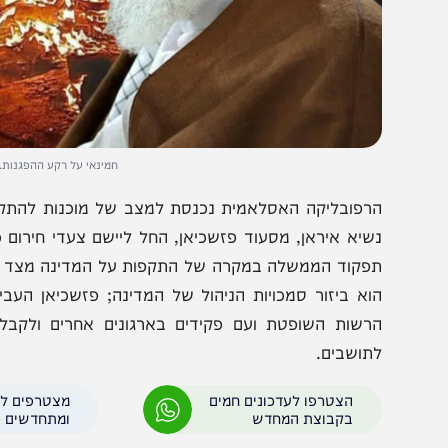
חמינאי על רקע ההפגנות. צילום: רשת
רפובליקה האסלאמית נכנסת למצב של מוכנות להתקפה. עיתון 
שיא איראן, מסעוד פזשכיאן, החל ליישם צעדי חירום כדי לח
פקוד הממשלה במקרה של התקפות על המדינה מצד ארצות הב
וא ביזור סמכויות הניהול של המדינה; פזשכיאן העביר סמכו
רשות השופטת ועם פקידים בארגונים אחרים ולקבל החלטו
תושבים.