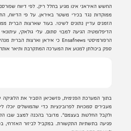
הצטרפו לעדכונים חמים
מצטרפים לערוץ
בקבוצת המחדש
ומתחדשים כל הזמן
חשש האיראני אינו מגיע בחלל ריק. לפי דיווח שפורסם היום
מוקדות נגד בכירי משטר באיראן. על פי הדיווח, התקיפות 
זמנים עדיין נתונים לשינוי. בעוד שארצות הברית ממשיכה 
דיפלומטיה הגיעה למבוי סתום. עלי גולאקי, עיתונאי בעל ק
הרפורמיסטי Ensafnews כי איראן וארצות הברי
פק ביכולתן למנוע את המערכה המתקרבת ותיאר אותה כמלחמ
תוך המערכת הפנימית, פזשכיאן הסביר את הלוגיקה של היער