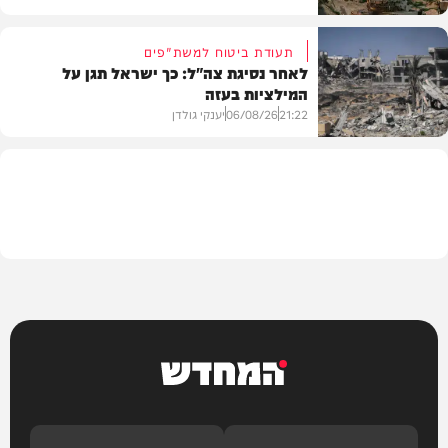
תעודת ביטוח למשת"פים
לאחר נסיגת צה"ל: כך ישראל תגן על
המילציות בעזה
צבא וביטחון
21:22
06/08/26
יענקי גולדן
צבא וביטחון
המחדש