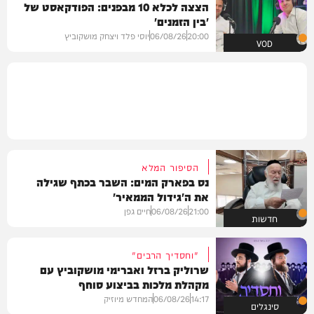
הצצה לכלא 10 מבפנים: הפודקאסט של
'בין הזמנים'
20:00
06/08/26
יוסי פלד ויצחק מושקוביץ
VOD
הסיפור המלא
נס בפארק המים: השבר בכתף שגילה
את ה'גידול הממאיר'
21:00
06/08/26
חיים גפן
חדשות
"וחסדיך הרבים"
שרוליק ברזל ואברימי מושקוביץ עם
מקהלת מלכות בביצוע סוחף
14:17
06/08/26
המחדש מיוזיק
סינגלים