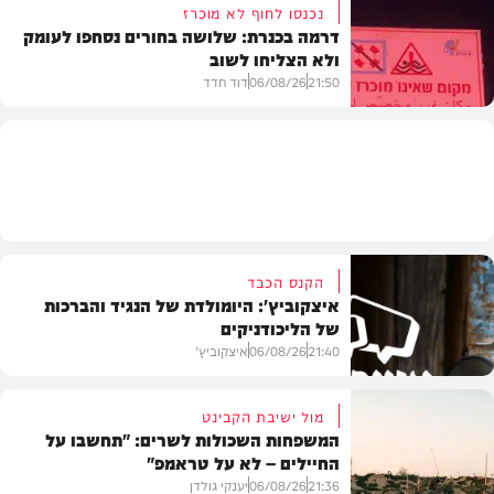
נכנסו לחוף לא מוכרז
דרמה בכנרת: שלושה בחורים נסחפו לעומק
ולא הצליחו לשוב
בעולם
21:50
06/08/26
דוד חדד
בארץ
הקנס הכבד
איצקוביץ': היומולדת של הנגיד והברכות
של הליכודניקים
21:40
06/08/26
איצקוביץ'
מול ישיבת הקבינט
המשפחות השכולות לשרים: "תחשבו על
החיילים – לא על טראמפ"
חדשות
21:36
06/08/26
יענקי גולדן