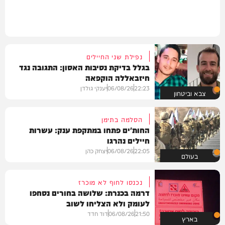
נפילת שני החיילים
בגלל בדיקת נסיבות האסון: התגובה נגד
חיזבאללה הוקפאה
22:23
06/08/26
יענקי גולדן
צבא וביטחון
הסלמה בתימן
החות'ים פתחו במתקפת ענק: עשרות
חיילים נהרגו
22:05
06/08/26
יצחק כהן
בעולם
נכנסו לחוף לא מוכרז
דרמה בכנרת: שלושה בחורים נסחפו
לעומק ולא הצליחו לשוב
21:50
06/08/26
דוד חדד
בארץ