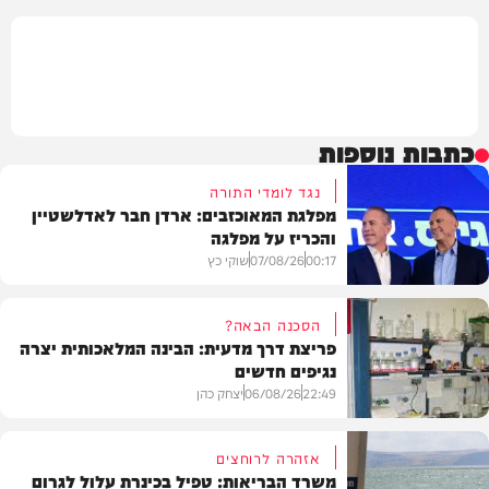
כתבות נוספות
נגד לומדי התורה
מפלגת המאוכזבים: ארדן חבר לאדלשטיין
והכריז על מפלגה
00:17
07/08/26
שוקי כץ
הסכנה הבאה?
פריצת דרך מדעית: הבינה המלאכותית יצרה
נגיפים חדשים
פוליטי
22:49
06/08/26
יצחק כהן
אזהרה לרוחצים
משרד הבריאות: טפיל בכינרת עלול לגרום