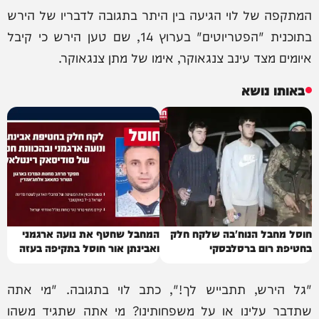
המתקפה של לוי הגיעה בין היתר בתגובה לדבריו של הירש
בתוכנית "הפטריוטים" בערוץ 14, שם טען הירש כי קיבל
איומים מצד עינב צנגאוקר, אימו של מתן צנגאוקר.
באותו נושא
חוסל מחבל הנוח'בה שלקח חלק
המחבל שחטף את נועה ארגמני
בחטיפת רום ברסלבסקי
ואבינתן אור חוסל בתקיפה בעזה
"גל הירש, תתבייש לך!", כתב לוי בתגובה. "מי אתה
שתדבר עלינו או על משפחותינו? מי אתה שתגיד משהו