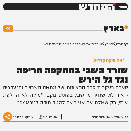
המחדש
0%
בארץ
דף הבית
בארץ
שורד השבי במתקפה חריפה נגד גל הירש
"אל תיקח קרדיט"
שורד השבי במתקפה חריפה
נגד גל הירש
סערה בעקבות סבב הראיונות של מתאם השבויים והנעדרים
• אור לוי, שחזר מהשבי, בפוסט נוקב: "מילה לא החלפת
איתי, רק שאלת אם אני רוצה להגיד תודה לטראמפ"
שיתוף הכתבה
09:37
01/02/26
דוד חדד
אין תגובות