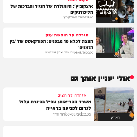
איצקוביץ': היומולדת של הנגיד והברכות של
הליכודניקים
איצקוביץ'
06/08/26
21:40
חדשות
הגרלה על חופשת ענק
הצצה לכלא 10 מבפנים: הפודקאסט של 'בין
הזמנים'
יוסי פלד ויצחק מושקוביץ
06/08/26
20:00
VOD
אולי יעניין אותך גם
אזהרה לרוחצים
משרד הבריאות: טפיל בכינרת עלול
לגרום לפגיעה בראייה
22:35
06/08/26
דוד חדד
בארץ