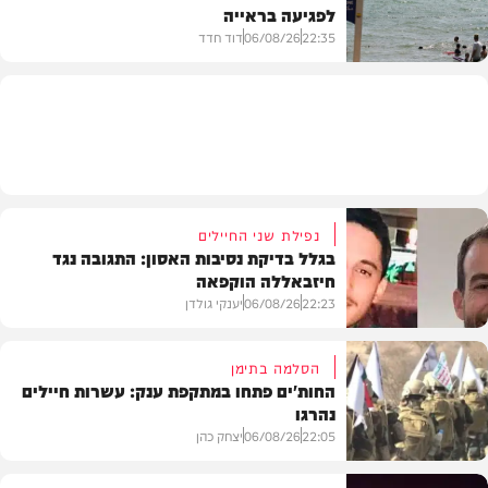
לפגיעה בראייה
בריאות
22:35
06/08/26
דוד חדד
בארץ
נפילת שני החיילים
בגלל בדיקת נסיבות האסון: התגובה נגד
חיזבאללה הוקפאה
22:23
06/08/26
יענקי גולדן
הסלמה בתימן
החות'ים פתחו במתקפת ענק: עשרות חיילים
נהרגו
צבא וביטחון
22:05
06/08/26
יצחק כהן