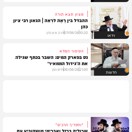
מציון תצא תורה
ההבדל בין רָאָה לרְאֵה | הגאון רבי ציון
כהן
10:20
07/08/26
הרב ציון כהן
וידאו
הסיפור המלא
נס בפארק המים: השבר בכתף שגילה
את ה'גידול הממאיר'
21:00
06/08/26
חיים גפן
חדשות
"וחסדיך הרבים"
שרוליק ברזל ואברימי מושקוביץ עם