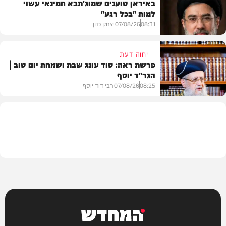
באיראן טוענים שמוג'תבא חמינאי עשוי
למות "בכל רגע"
צבא וביטחון
08:31
07/08/26
יצחק כהן
יחוה דעת
פרשת ראה: סוד עונג שבת ושמחת יום טוב |
הגר"ד יוסף
חדשות
08:25
07/08/26
רבי דוד יוסף
וידאו
המחדש