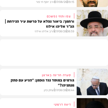
09:15
07/08/26
הרב יוסף חי פור
צפו ותחי נפשכם
ורחמך: ביאור נפלא על פרשת עיר הנידחת |
הג"ר אליהו אילוז
וידאו
08:59
07/08/26
הרב אליהו אילוז
וידאו
סערה חריגה בארגון
גורמים במוסד נגד גופמן: "הגיע עם פתק
מנתניהו?"
08:44
07/08/26
יצחק כהן
דיווח דרמטי