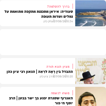
בדרך להסלמה?
סעודיה: איראן מתכננת מתקפה מתואמת על
נמלים ושדות תעופה
מתכונים
10:34
07/08/26
יצחק כהן
בעולם
מציון תצא תורה
ההבדל בין רָאָה לרְאֵה | הגאון רבי ציון כהן
10:20
07/08/26
הרב ציון כהן
משהו לנשמה
האגרוף שסגרת יפגע בך ישר בבטן | הרב
יוסף חי פור
וידאו