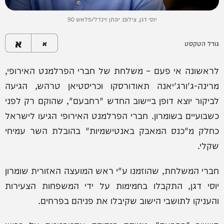
יוסי דגן. צילום: יונתן זינדל/פלאש 90
א
גודל הטקסט
א
לראשונה אי פעם – משלחת של חברי הפרלמנט האירופי,
מרינה-ג'ורג'יאנה תאודורסקו וכריסטיאן טרהש, הגיעה
לביקור יוצא דופן ביישוב החדש "רחבעם", שהוקם רק לפני
כשבועיים בשומרון. חברי הפרלמנט האירופי הגיעו לישראל
כחלק מ"כנס המאבק באנטישמיות" בהובלת השר עמיחי
שקלי.
חברי המשלחת, שהוזמנו ע"י ראש המועצה האזורית שומרון
יוסי דגן, התקבלו בחמימות על ידי המשפחות הצעירות
והעניקו לתושבי הישוב שקיבלו את פניהם בפרחים.