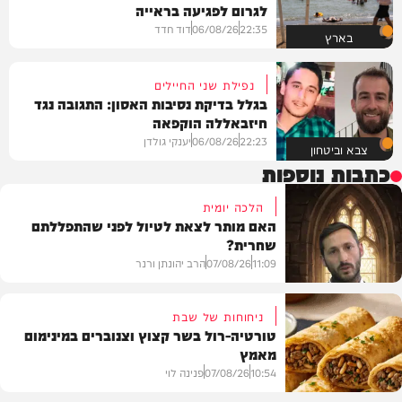
לגרום לפגיעה בראייה
22:35
06/08/26
דוד חדד
בארץ
נפילת שני החיילים
בגלל בדיקת נסיבות האסון: התגובה נגד
חיזבאללה הוקפאה
22:23
06/08/26
יענקי גולדן
צבא וביטחון
כתבות נוספות
הלכה יומית
האם מותר לצאת לטיול לפני שהתפללתם
שחרית?
11:09
07/08/26
הרב יהונתן ורנר
ניחוחות של שבת
טורטיה-רול בשר קצוץ וצנוברים במינימום
מאמץ
הלכה
10:54
07/08/26
פנינה לוי