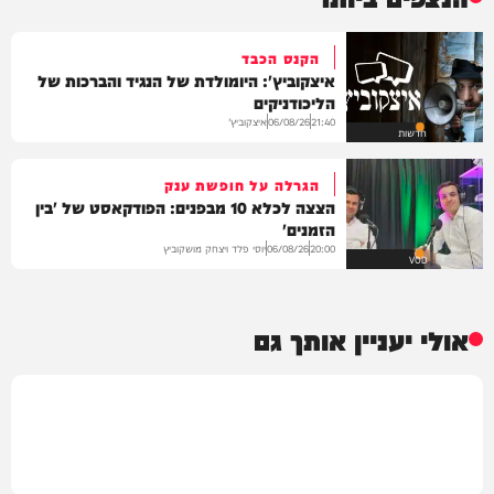
הקנס הכבד
איצקוביץ': היומולדת של הנגיד והברכות של
הליכודניקים
איצקוביץ'
06/08/26
21:40
חדשות
הגרלה על חופשת ענק
הצצה לכלא 10 מבפנים: הפודקאסט של 'בין
הזמנים'
יוסי פלד ויצחק מושקוביץ
06/08/26
20:00
VOD
אולי יעניין אותך גם