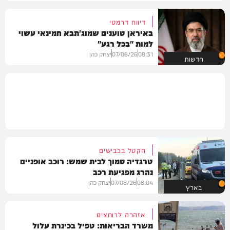
דיווח דרמטי
באיראן טוענים שמוג'תבא חמינאי עשוי
למות "בכל רגע"
08:31
07/08/26
יצחק כהן
חדשות
הקטל בכבישים
טרגדיה סמוך לבית שמש: רוכב אופניים
נהרג מפגיעת רכב
08:04
07/08/26
יצחק כהן
בארץ
אזהרה לרוחצים
משרד הבריאות: טפיל בכינרת עלול