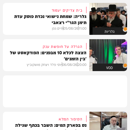
בית צדיקים יעמוד
גלריה: שמחת נישואי נכדת פוסק עדת
תימן הגר"י רצאבי
11:00
05/08/26
חיים גפן
גלריות
הגרלה על חופשת ענק
הצצה לכלא 10 מבפנים: הפודקאסט של
'בין הזמנים'
20:00
06/08/26
יוסי פלד ויצחק מושקוביץ
VOD
הסיפור המלא
נס בפארק המים: השבר בכתף שגילה