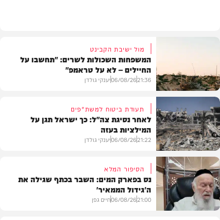
חדשות
מול ישיבת הקבינט
המשפחות השכולות לשרים: "תחשבו על
החיילים – לא על טראמפ"
21:36
06/08/26
יענקי גולדן
תעודת ביטוח למשת"פים
לאחר נסיגת צה"ל: כך ישראל תגן על
המילציות בעזה
צבא וביטחון
21:22
06/08/26
יענקי גולדן
הסיפור המלא
נס בפארק המים: השבר בכתף שגילה את
ה'גידול הממאיר'
צבא וביטחון
21:00
06/08/26
חיים גפן