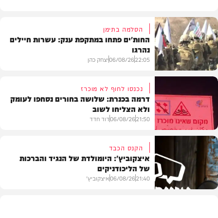
הסלמה בתימן
החות'ים פתחו במתקפת ענק: עשרות חיילים
נהרגו
22:05
06/08/26
יצחק כהן
נכנסו לחוף לא מוכרז
דרמה בכנרת: שלושה בחורים נסחפו לעומק
ולא הצליחו לשוב
בעולם
21:50
06/08/26
דוד חדד
הקנס הכבד
איצקוביץ': היומולדת של הנגיד והברכות
של הליכודניקים
בארץ
21:40
06/08/26
איצקוביץ'