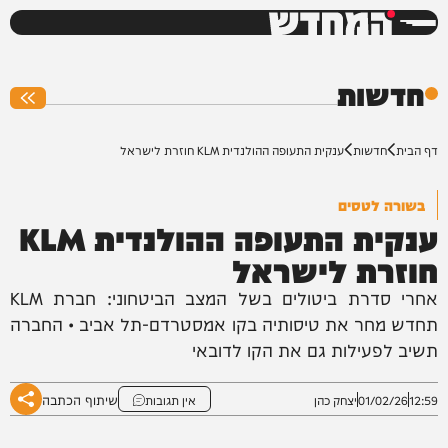
המחדש
0%
חדשות
דף הבית
חדשות
ענקית התעופה ההולנדית KLM חוזרת לישראל
בשורה לטסים
ענקית התעופה ההולנדית KLM
חוזרת לישראל
אחרי סדרת ביטולים בשל המצב הביטחוני: חברת KLM
תחדש מחר את טיסותיה בקו אמסטרדם-תל אביב • החברה
תשיב לפעילות גם את הקו לדובאי
שיתוף הכתבה
12:59
01/02/26
יצחק כהן
אין תגובות