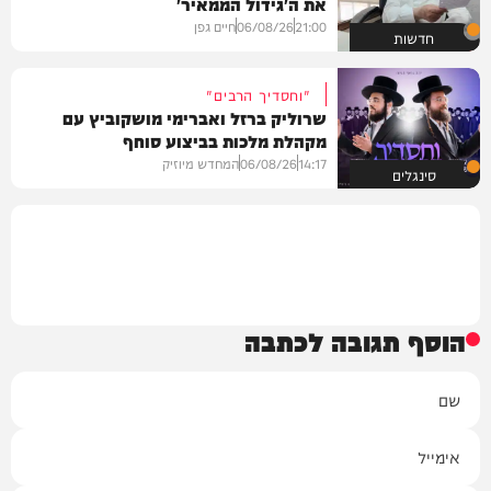
את ה'גידול הממאיר'
21:00
06/08/26
חיים גפן
חדשות
"וחסדיך הרבים"
שרוליק ברזל ואברימי מושקוביץ עם
מקהלת מלכות בביצוע סוחף
14:17
06/08/26
המחדש מיוזיק
סינגלים
הוסף תגובה לכתבה
שם
אימייל