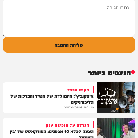
תגובה
שליחת התגובה
הנצפים ביותר
הקנס הכבד
איצקוביץ': היומולדת של הנגיד והברכות של
הליכודניקים
איצקוביץ'
06/08/26
21:40
חדשות
הגרלה על חופשת ענק
הצצה לכלא 10 מבפנים: הפודקאסט של 'בין
הזמנים'