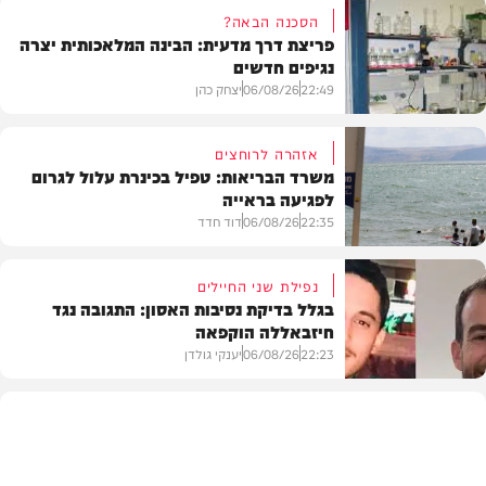
הסכנה הבאה?
פריצת דרך מדעית: הבינה המלאכותית יצרה
נגיפים חדשים
22:49
06/08/26
יצחק כהן
אזהרה לרוחצים
משרד הבריאות: טפיל בכינרת עלול לגרום
לפגיעה בראייה
בריאות
22:35
06/08/26
דוד חדד
נפילת שני החיילים
בגלל בדיקת נסיבות האסון: התגובה נגד
חיזבאללה הוקפאה
בארץ
22:23
06/08/26
יענקי גולדן
צבא וביטחון