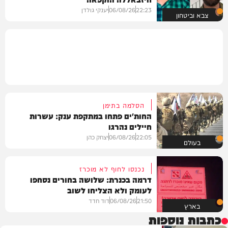
22:23
06/08/26
יענקי גולדן
צבא וביטחון
הסלמה בתימן
החות'ים פתחו במתקפת ענק: עשרות
חיילים נהרגו
22:05
06/08/26
יצחק כהן
בעולם
נכנסו לחוף לא מוכרז
דרמה בכנרת: שלושה בחורים נסחפו
לעומק ולא הצליחו לשוב
21:50
06/08/26
דוד חדד
בארץ
כתבות נוספות