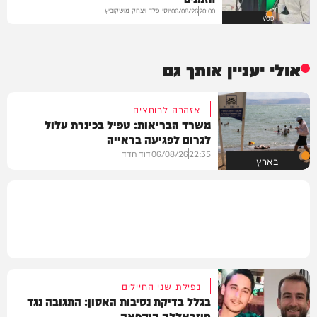
יוסי פלד ויצחק מושקוביץ
06/08/26
20:00
VOD
אולי יעניין אותך גם
אזהרה לרוחצים
משרד הבריאות: טפיל בכינרת עלול
לגרום לפגיעה בראייה
22:35
06/08/26
דוד חדד
בארץ
נפילת שני החיילים
בגלל בדיקת נסיבות האסון: התגובה נגד
חיזבאללה הוקפאה