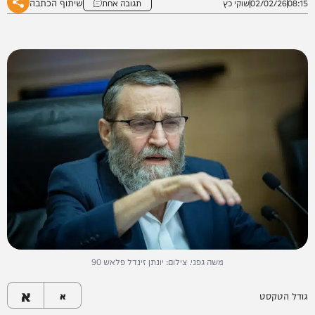
שיתוף הכתבה
08:15
02/02/26
שוקי כץ
תגובה אחת
משה גפני. צילום: יונתן זינדל פלאש 90
א
גודל הטקסט
א