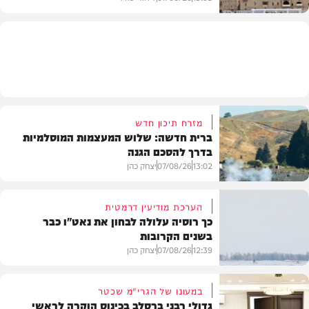
מזג האוויר
מזרח תיכון חדש
ברית חדשה: שלוש המעצמות המוסלמיות
בדרך להסכם הגנה
13:02
07/08/26
יצחק כהן
הערכת מודיעין דרמטית
כך רוסיה עלולה לבחון את נאט"ו כבר
בשנים הקרובות
בעולם
12:39
07/08/26
יצחק כהן
במעונו של הגרי"מ שכטר
גדולי רבני ברסלב בכינוס הוקרה לראשי