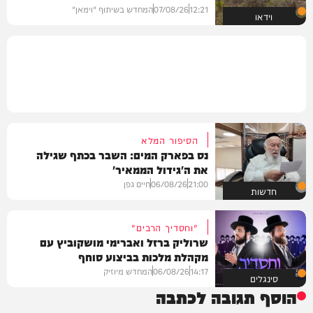
12:21
07/08/26
המחדש בשיתוף "וימאן"
וידאו
הסיפור המלא
נס בפארק המים: השבר בכתף שגילה
את ה'גידול הממאיר'
21:00
06/08/26
חיים גפן
חדשות
"וחסדיך הרבים"
שרוליק ברזל ואברימי מושקוביץ עם
מקהלת מלכות בביצוע סוחף
14:17
06/08/26
המחדש מיוזיק
סינגלים
הוסף תגובה לכתבה