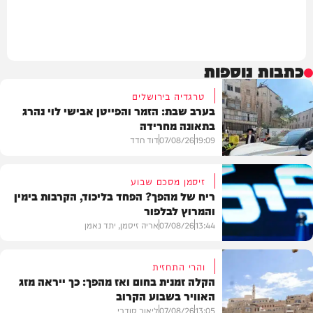
כתבות נוספות
טרגדיה בירושלים
בערב שבת: הזמר והפייטן אבישי לוי נהרג
בתאונה מחרידה
19:09
07/08/26
דוד חדד
זיסמן מסכם שבוע
ריח של מהפך? הפחד בליכוד, הקרבות בימין
והמרוץ לבלפור
בארץ
13:44
07/08/26
אריה זיסמן, יתד נאמן
והרי התחזית
הקלה זמנית בחום ואז מהפך: כך ייראה מזג
האוויר בשבוע הקרוב
פוליטי
13:05
07/08/26
ליאור סודרי