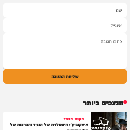
שם
אימייל
תגובה
שליחת התגובה
הנצפים ביותר
הקנס הכבד
איצקוביץ': היומולדת של הנגיד והברכות של