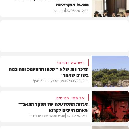
ממשל אוקראינה
בעולם
12:33
07/08/26
דודי סגל
חרדים
כשהאש בוערת!
הזיכרונות שלא יישכחו מהקעמפ והתובנות
בשנים שאחרי
12:21
07/08/26
המחדש בשיתוף "וימאן"
אל תהיו תמימים
העדות המטלטלת של מפקד התאג"ד
שאתם חייבים לקרוא
וידאו
12:09
07/08/26
מוגש מטעם 'חרדים לחיים'