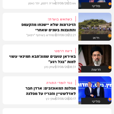
13:44
07/08/26
אריה זיסמן, יתד נאמן
פוליטי
כשהאש בוערת!
הזיכרונות שלא יישכחו מהקעמפ
והתובנות בשנים שאחרי
12:21
07/08/26
המחדש בשיתוף "וימאן"
וידאו
דיווח דרמטי
באיראן טוענים שמוג'תבא חמינאי עשוי
למות "בכל רגע"
08:31
07/08/26
יצחק כהן
חדשות
נגד לומדי התורה
מפלגת המאוכזבים: ארדן חבר
לאדלשטיין והכריז על מפלגה
00:17
07/08/26
שוקי כץ
פוליטי