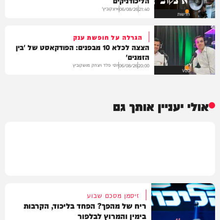
הליכודניקים
איצקוביץ'
06/08/26
21:40
חדשות
הגרלה על חופשת ענק
הצצה לכלא 10 מבפנים: הפודקאסט של 'בין
הזמנים'
יוסי פלד ויצחק מושקוביץ
06/08/26
20:00
VOD
אולי יעניין אותך גם
זיסמן מסכם שבוע
ריח של מהפך? הפחד בליכוד, הקרבות
בימין והמרוץ לבלפור