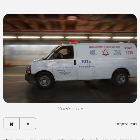
צילום: פלאש 90
א
גודל הטקסט
א