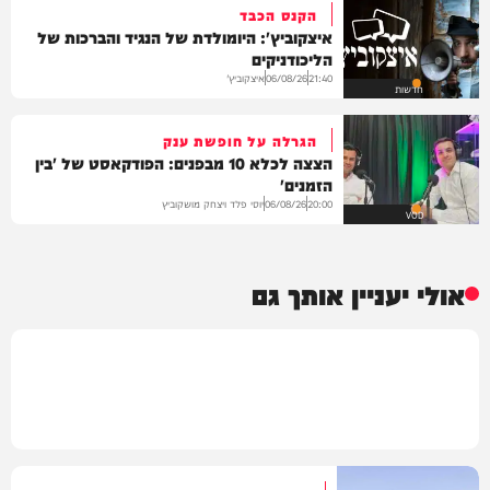
הקנס הכבד
איצקוביץ': היומולדת של הנגיד והברכות של
הליכודניקים
איצקוביץ'
06/08/26
21:40
חדשות
הגרלה על חופשת ענק
הצצה לכלא 10 מבפנים: הפודקאסט של 'בין
הזמנים'
יוסי פלד ויצחק מושקוביץ
06/08/26
20:00
VOD
אולי יעניין אותך גם