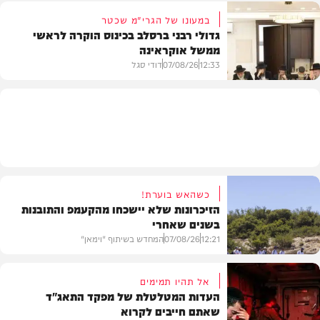
במעונו של הגרי"מ שכטר
גדולי רבני ברסלב בכינוס הוקרה לראשי
ממשל אוקראינה
בעולם
12:33
07/08/26
דודי סגל
חרדים
כשהאש בוערת!
הזיכרונות שלא יישכחו מהקעמפ והתובנות
בשנים שאחרי
12:21
07/08/26
המחדש בשיתוף "וימאן"
אל תהיו תמימים
העדות המטלטלת של מפקד התאג"ד
שאתם חייבים לקרוא
וידאו