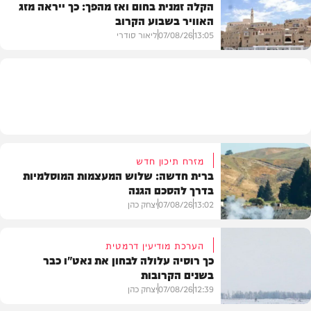
הקלה זמנית בחום ואז מהפך: כך ייראה מזג
האוויר בשבוע הקרוב
פוליטי
13:05
07/08/26
ליאור סודרי
מזג האוויר
מזרח תיכון חדש
ברית חדשה: שלוש המעצמות המוסלמיות
בדרך להסכם הגנה
13:02
07/08/26
יצחק כהן
הערכת מודיעין דרמטית
כך רוסיה עלולה לבחון את נאט"ו כבר
בשנים הקרובות
בעולם
12:39
07/08/26
יצחק כהן