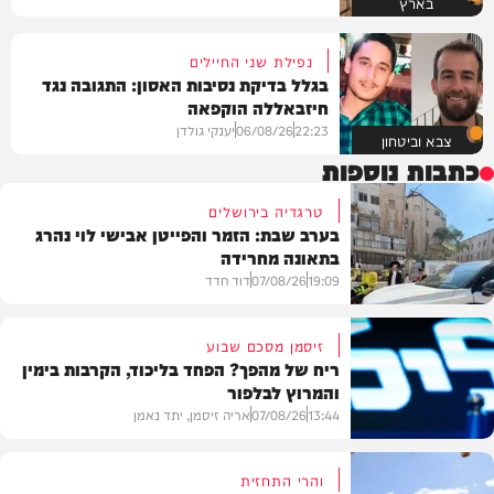
בארץ
נפילת שני החיילים
בגלל בדיקת נסיבות האסון: התגובה נגד
חיזבאללה הוקפאה
22:23
06/08/26
יענקי גולדן
צבא וביטחון
כתבות נוספות
טרגדיה בירושלים
בערב שבת: הזמר והפייטן אבישי לוי נהרג
בתאונה מחרידה
19:09
07/08/26
דוד חדד
זיסמן מסכם שבוע
ריח של מהפך? הפחד בליכוד, הקרבות בימין
והמרוץ לבלפור
בארץ
13:44
07/08/26
אריה זיסמן, יתד נאמן
והרי התחזית