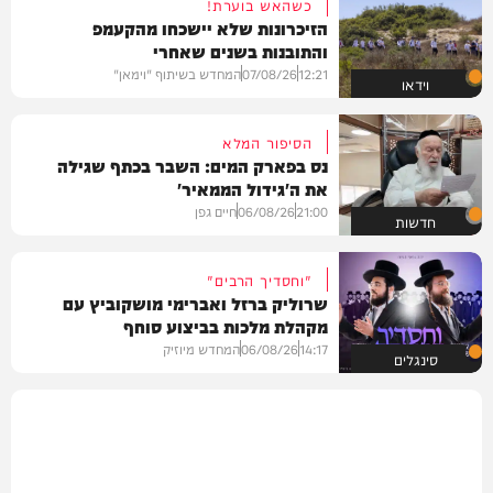
כשהאש בוערת!
הזיכרונות שלא יישכחו מהקעמפ
והתובנות בשנים שאחרי
12:21
07/08/26
המחדש בשיתוף "וימאן"
וידאו
הסיפור המלא
נס בפארק המים: השבר בכתף שגילה
את ה'גידול הממאיר'
21:00
06/08/26
חיים גפן
חדשות
"וחסדיך הרבים"
שרוליק ברזל ואברימי מושקוביץ עם
מקהלת מלכות בביצוע סוחף
14:17
06/08/26
המחדש מיוזיק
סינגלים