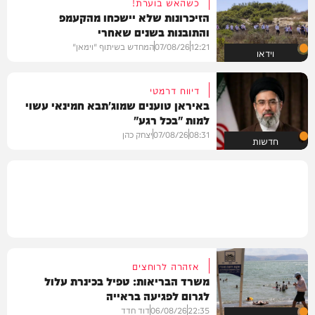
כשהאש בוערת!
הזיכרונות שלא יישכחו מהקעמפ
והתובנות בשנים שאחרי
12:21
07/08/26
המחדש בשיתוף "וימאן"
וידאו
דיווח דרמטי
באיראן טוענים שמוג'תבא חמינאי עשוי
למות "בכל רגע"
08:31
07/08/26
יצחק כהן
חדשות
אזהרה לרוחצים
משרד הבריאות: טפיל בכינרת עלול
לגרום לפגיעה בראייה
22:35
06/08/26
דוד חדד