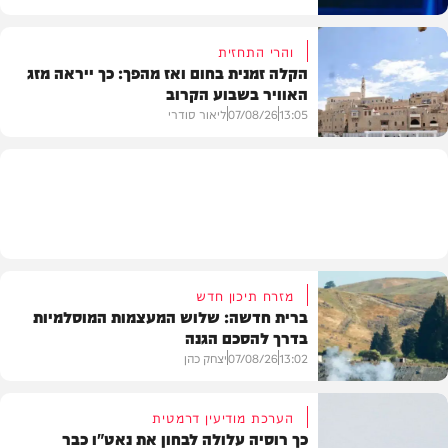
והרי התחזית
הקלה זמנית בחום ואז מהפך: כך ייראה מזג
האוויר בשבוע הקרוב
פוליטי
13:05
07/08/26
ליאור סודרי
מזג האוויר
מזרח תיכון חדש
ברית חדשה: שלוש המעצמות המוסלמיות
בדרך להסכם הגנה
13:02
07/08/26
יצחק כהן
הערכת מודיעין דרמטית
כך רוסיה עלולה לבחון את נאט"ו כבר