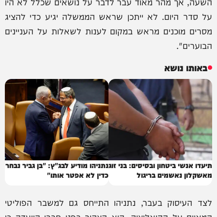
השעה, אך מהר מאוד עבר לדבר על נושאים שכלל לא היו
על סדר היום. לא ייתכן שראש הממשלה יגיע כדי להציג
מסרים מוכנים מראש במקום לענות לשאלות על העניינים
הבוערים".
באותו נושא
תיעדו אנשי ביטחון ובסיסים: בני זוג
נתניהו מודיע לבג"ץ: "בן גביר נבחר
מאשקלון נאשמים בריגול
כדין לא אפטר אותו"
לצד העיסוק בעבר, נתניהו התייחס גם למשבר הפוליטי
המאיים על הקואליציה. הוא הצהיר בפני חברי הוועדה כי