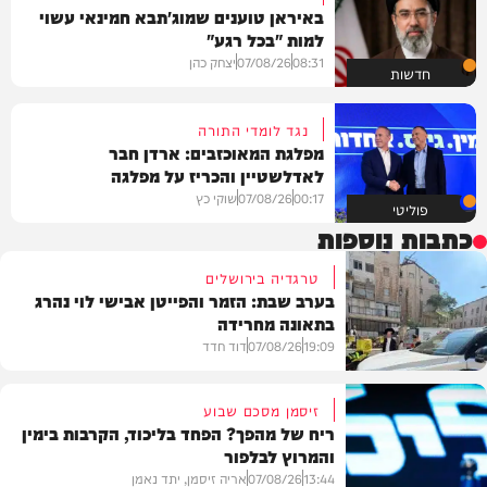
באיראן טוענים שמוג'תבא חמינאי עשוי
למות "בכל רגע"
08:31
07/08/26
יצחק כהן
חדשות
נגד לומדי התורה
מפלגת המאוכזבים: ארדן חבר
לאדלשטיין והכריז על מפלגה
00:17
07/08/26
שוקי כץ
פוליטי
כתבות נוספות
טרגדיה בירושלים
בערב שבת: הזמר והפייטן אבישי לוי נהרג
בתאונה מחרידה
19:09
07/08/26
דוד חדד
זיסמן מסכם שבוע
ריח של מהפך? הפחד בליכוד, הקרבות בימין
והמרוץ לבלפור
בארץ
13:44
07/08/26
אריה זיסמן, יתד נאמן