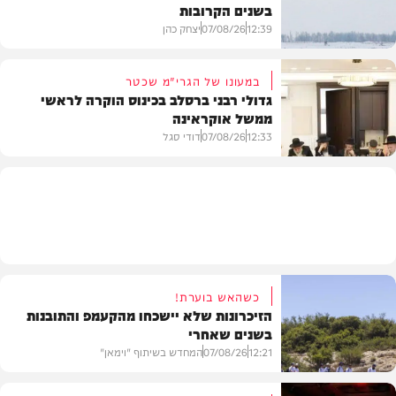
בשנים הקרובות
בעולם
12:39
07/08/26
יצחק כהן
במעונו של הגרי"מ שכטר
גדולי רבני ברסלב בכינוס הוקרה לראשי
ממשל אוקראינה
בעולם
12:33
07/08/26
דודי סגל
חרדים
כשהאש בוערת!
הזיכרונות שלא יישכחו מהקעמפ והתובנות
בשנים שאחרי
12:21
07/08/26
המחדש בשיתוף "וימאן"