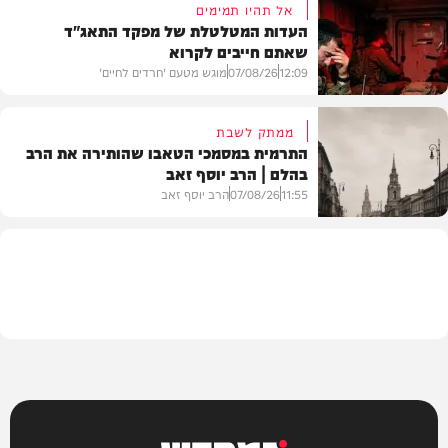
אל תהיו תמימים
העדות המטלטלת של מפקד התאג"ד
שאתם חייבים לקרוא
וידאו
12:09
07/08/26
מוגש מטעם 'חרדים לחיים'
ממתק לשבת
התרמית במסמכי הטאבו שהותירה את הרב
בהלם | הרב יוסף זאב
דעות
11:55
07/08/26
הרב יוסף זאב
בית המדרש