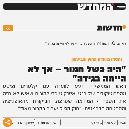
המחדש
0%
חדשות
דף הבית
חדשות
"היה כשל חמור – אך לא הייתה בגידה"
נתניהו בוועדת החוץ והביטחון
"היה כשל חמור – אך לא
הייתה בגידה"
ראש הממשלה הגיע לוועדה עם קלסרים וציטט
מהפרוטוקולים של בנט ואיזנקוט כדי להוכיח שאיש לא חזה
את הטבח • המהומה שפרצה, הביקורת מהאופוזיציה
וההבטחה הדרמטית: "חוק הגיוס יעבור בקרוב מאוד"
שיתוף הכתבה
13:40
05/02/26
שוקי כץ
אין תגובות