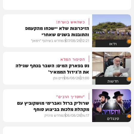
כשהאש בוערת!
הזיכרונות שלא יישכחו מהקעמפ
והתובנות בשנים שאחרי
12:21
07/08/26
המחדש בשיתוף "וימאן"
וידאו
הסיפור המלא
נס בפארק המים: השבר בכתף שגילה
את ה'גידול הממאיר'
21:00
06/08/26
חיים גפן
חדשות
"וחסדיך הרבים"
שרוליק ברזל ואברימי מושקוביץ עם
מקהלת מלכות בביצוע סוחף
14:17
06/08/26
המחדש מיוזיק
סינגלים