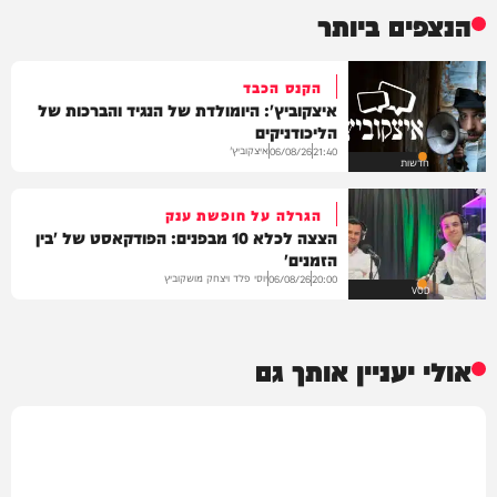
הנצפים ביותר
הקנס הכבד
איצקוביץ': היומולדת של הנגיד והברכות של
הליכודניקים
איצקוביץ'
06/08/26
21:40
חדשות
הגרלה על חופשת ענק
הצצה לכלא 10 מבפנים: הפודקאסט של 'בין
הזמנים'
יוסי פלד ויצחק מושקוביץ
06/08/26
20:00
VOD
אולי יעניין אותך גם