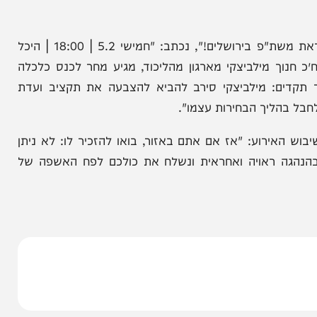
ים כלכליים למגזר החרדי, עומד במוקד של מתקפה
והה עם האנרכיסטים, פרסמו קריאה רשמית ודחופה
מוצהרת לפוצץ את הראיון המרכזי המתוכנן עם יו"ר
בהודעות שהופצו בקבוצות המחאה תחת הכותרת "התראת משת"פ בירושלים!", נכתב: "חמישי 5.2 | 18:00 | היכל
ספים, ח״כ חנוך מילביצקי מארגון מהליכוד, מגיע מחר לכנס כלכלה
ים: מילביצקי סירב להביא להצבעה את תקציב ועדת
ליך הבחירות עצמו".
ירוע: "אז אם אתם באזור, בואו להזכיר לו: לא ניתן
הנהגה ראויה ואחראית ונשלח את כולכם לפח האשפה של