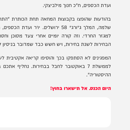
כנס המקצועי שמתקיים לראשונה במגזר ונועד להנגיש כל
וליטית חריפה. "משמרות הבושה" של השמאל הקיצוני המז
אנשיהם להגיע למקום ולהפגין מול המשתתפים, וזאת במטרה 
עדת הכספים, ח"כ חנוך מילביצקי.
שלמה, המלך ג׳ורג׳ 58 ירושלים. יו״ר ועדת הכ
מגזר החרדי. וזה קורה יומיים אחרי צעד מסוכן וחסר תקד
בחירות לשנת בחירות, ויש חשש כבד שמדובר בניסיון לחבל בה
מפגינים לא הסתפקו בכך והוסיפו קריאה אקטיבית לשיבוש הא
לממשלת 7 באוקטובר לחבל בבחירות. נחליף אתכם ב
היסטוריה".
יום הכנס. אל תישארו בחוץ!