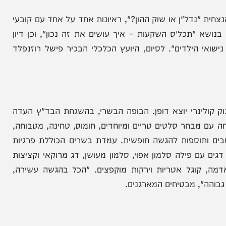
ל; יוסף מינצברג, מומחה שוק ההון; שלום שטיינברג,
יגוד להתחדשות עירונית; אלכס זבז'ינסקי, הכלכלן
נים.
נדל"ן או שוק ההון?", ראיונות אחד על אחד עם קובעי
תכל'ס השקעות – איך עושים את זה נכון", וכן דיון
 הילדים". לסיום, היועץ הכלכלי הבכיר פישל רוזנפלד
ינרי יוצא דופן. הבופה הבשרי, בהשגחת הבד"ץ העדה
חר סלטים טריים ומיוחדים, חומוס, טחינה, מטבוחה,
ותוספות להגשה חופשית. עמדת בשרים הכוללת פרגיות