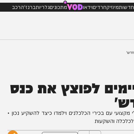
VOD
מיוזיק
חרדים
וידאו
מתכונים
גלריות
ברנז'ה
רכב
ם לפוצץ את כנס
 עם בכירי הכלכלנים וילמדו כיצד להשקיע נכון •
ה והשקעות