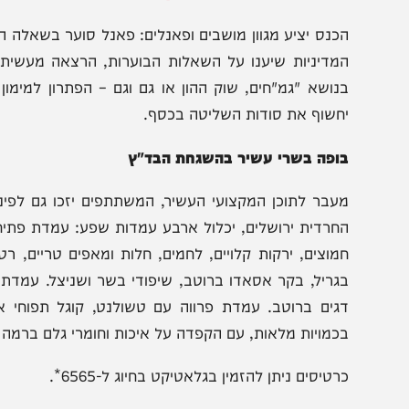
מכר "פלוס מינוס"; שלום וסרטהייל, מנכ"ל ציפחה אינטרנשיונ
מאי מקרקעין; שמילי קורמן מאלפא השקעות; משה הרשלר מהא
ראשי במיטב בית ההשקעות; ותמיר מנדובסקי, מהשקעות לעצל
יום הכנס. אל תישארו בחוץ!
כנס יציע מגוון מושבים ופאנלים: פאנל סוער בשאלה הנצחית "
מדיניות שיענו על השאלות הבוערות, הרצאה מעשית בנושא "
נושא "גמ"חים, שוק ההון או גם וגם – הפתרון למימון נישואי
חשוף את סודות השליטה בכסף.
ופה בשרי עשיר בהשגחת הבד"ץ
עבר לתוכן המקצועי העשיר, המשתתפים יזכו גם לפינוק קול
חרדית ירושלים, יכלול ארבע עמדות שפע: עמדת פתיחה עם מב
מוצים, ירקות קלויים, לחמים, חלות ומאפים טריים, רטבים 