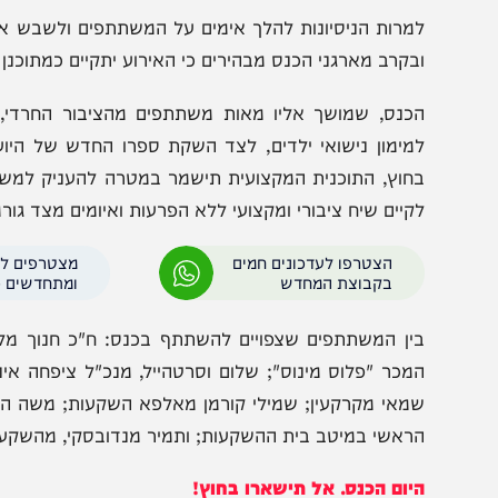
מרות הניסיונות להלך אימים על המשתתפים ולשבש אירוע כל
בקרב מארגני הכנס מבהירים כי האירוע יתקיים כמתוכנן ובמלו
כנס, שמושך אליו מאות משתתפים מהציבור החרדי, כולל פאנ
מימון נישואי ילדים, לצד השקת ספרו החדש של היועץ הכלכ
חוץ, התוכנית המקצועית תישמר במטרה להעניק למשתתפים 
קיים שיח ציבורי ומקצועי ללא הפרעות ואיומים מצד גורמים פוליט
הצטרפו לעדכונים חמים
מצטרפים לערוץ
בקבוצת המחדש
ומתחדשים כל הזמן
ין המשתתפים שצפויים להשתתף בכנס: ח"כ חנוך מלביצקי, 