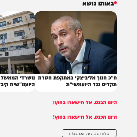
גריל, בקר אסאדו ברוטב, שיפודי בשר ושניצל. עמדת דגים עם 
גים ברוטב. עמדת פרווה עם טשולנט, קוגל תפוחי אדמה, ק
כמויות מלאות, עם הקפדה על איכות וחומרי גלם ברמה גבוהה"
רטיסים ניתן להזמין בגלאטיקט בחיוג ל-6565*.
באותו נושא
"כ חנוך מליביצקי במתקפת חסרת
משרדי הממשלה קוצצו
קדים נגד היועמשי"ת
היועמ"שית קיבלה תוס