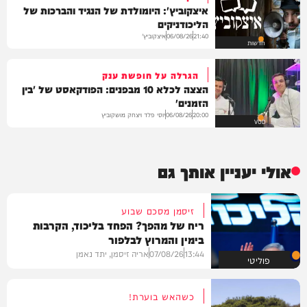
איצקוביץ': היומולדת של הנגיד והברכות של
הליכודניקים
איצקוביץ'
06/08/26
21:40
חדשות
הגרלה על חופשת ענק
הצצה לכלא 10 מבפנים: הפודקאסט של 'בין
הזמנים'
יוסי פלד ויצחק מושקוביץ
06/08/26
20:00
VOD
אולי יעניין אותך גם
זיסמן מסכם שבוע
ריח של מהפך? הפחד בליכוד, הקרבות
בימין והמרוץ לבלפור
13:44
07/08/26
אריה זיסמן, יתד נאמן
פוליטי
כשהאש בוערת!