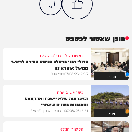
תוכן שאסור לפספס
במעונו של הגרי"מ שכטר
גדולי רבני ברסלב בכינוס הוקרה לראשי
ממשל אוקראינה
12:33
07/08/26
דודי סגל
חרדים
כשהאש בוערת!
הזיכרונות שלא יישכחו מהקעמפ
והתובנות בשנים שאחרי
12:21
07/08/26
המחדש בשיתוף "וימאן"
וידאו
הסיפור המלא