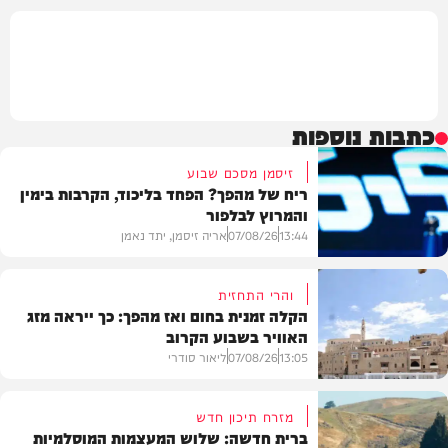
כתבות נוספות
זיסמן מסכם שבוע
ריח של מהפך? הפחד בליכוד, הקרבות בימין
והמרוץ לבלפור
13:44
07/08/26
אריה זיסמן, יתד נאמן
והרי התחזית
הקלה זמנית בחום ואז מהפך: כך ייראה מזג
האוויר בשבוע הקרוב
פוליטי
13:05
07/08/26
ליאור סודרי
מזרח תיכון חדש
ברית חדשה: שלוש המעצמות המוסלמיות