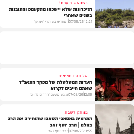
כשהאש בוערת!
הזיכרונות שלא יישכחו מהקעמפ והתובנות
בשנים שאחרי
חרדים
12:21
07/08/26
המחדש בשיתוף "וימאן"
וידאו
אל תהיו תמימים
העדות המטלטלת של מפקד התאג"ד
שאתם חייבים לקרוא
12:09
07/08/26
מוגש מטעם 'חרדים לחיים'
ממתק לשבת
התרמית במסמכי הטאבו שהותירה את הרב
בהלם | הרב יוסף זאב
דעות
11:55
07/08/26
הרב יוסף זאב