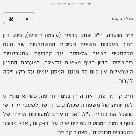
ח"כ יצחק קרויזר צילום: דוברות
א
גודל הטקסט
א
יו"ר הוועדה, ח"כ יצחק קרויזר (עוצמה יהודית), כינס דיון
דחוף בעקבות חשיפת ניסיונות ההשתלטות של היזם
הפלסטיני בשאר אל-מסרי על קרקעות אסטרטגיות
בירושלים. הדיון חשף מציאות מדאיגה: במערכת התכנון
הישראלית אין כיום כל מנגנון המסנן יזמים על רקע זיקה
לטרור.
ח"כ קרויזר פתח את הדיון בנימה חריפה, כשהוא מתייחס
לעדויותיהן של משפחות שכולות, בהן השר לשעבר יזהר שי
ששכל את בנו ירון ז"ל. "אנחנו עדים למעורבות אדירה של
כסף ויוזמות המכוסות במילים יפות על 'דו-קיום', אבל מדובר
בהסברים מכובסים", הצהיר קרויזר.