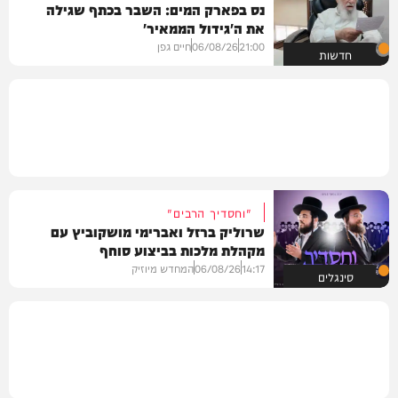
נס בפארק המים: השבר בכתף שגילה
את ה'גידול הממאיר'
21:00
06/08/26
חיים גפן
חדשות
"וחסדיך הרבים"
שרוליק ברזל ואברימי מושקוביץ עם
מקהלת מלכות בביצוע סוחף
14:17
06/08/26
המחדש מיוזיק
סינגלים