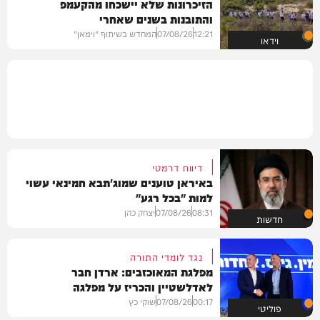
הזיכרונות שלא יישכחו מהקעמפ
והתובנות בשנים שאחרי
12:21
07/08/26
המחדש בשיתוף "וימאן"
וידאו
דיווח דרמטי
באיראן טוענים שמוג'תבא חמינאי עשוי
למות "בכל רגע"
08:31
07/08/26
יצחק כהן
חדשות
נגד לומדי התורה
מפלגת המאוכזבים: ארדן חבר
לאדלשטיין והכריז על מפלגה
00:17
07/08/26
שוקי כץ
פוליטי