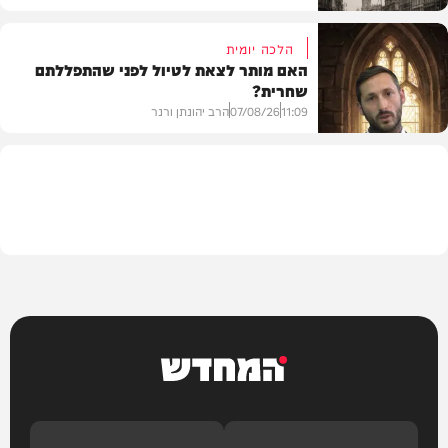
הלכה יומית
האם מותר לצאת לטיול לפני שהתפללתם
שחרית?
בית המדרש
11:09
07/08/26
הרב יהונתן ורנר
הלכה
המחדש