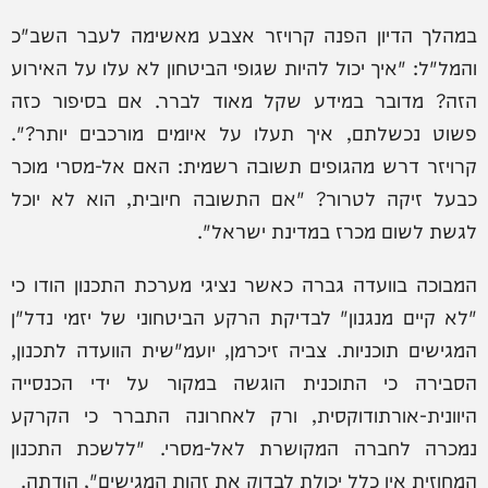
במהלך הדיון הפנה קרויזר אצבע מאשימה לעבר השב"כ
והמל"ל: "איך יכול להיות שגופי הביטחון לא עלו על האירוע
הזה? מדובר במידע שקל מאוד לברר. אם בסיפור כזה
פשוט נכשלתם, איך תעלו על איומים מורכבים יותר?".
קרויזר דרש מהגופים תשובה רשמית: האם אל-מסרי מוכר
כבעל זיקה לטרור? "אם התשובה חיובית, הוא לא יוכל
לגשת לשום מכרז במדינת ישראל".
המבוכה בוועדה גברה כאשר נציגי מערכת התכנון הודו כי
"לא קיים מנגנון" לבדיקת הרקע הביטחוני של יזמי נדל"ן
המגישים תוכניות. צביה זיכרמן, יועמ"שית הוועדה לתכנון,
הסבירה כי התוכנית הוגשה במקור על ידי הכנסייה
היוונית-אורתודוקסית, ורק לאחרונה התברר כי הקרקע
נמכרה לחברה המקושרת לאל-מסרי. "ללשכת התכנון
המחוזית אין כלל יכולת לבדוק את זהות המגישים", הודתה.