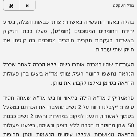
א
גודל הטקסט
א
בהלה באזור התעשייה באשדוד: צוותי כבאות והצלה, בסיוע
יחידת החומרים המסוכנים (חומ"ס), פעלו בבתי הזיקוק
באשדוד בעקבות תקרית חומרים מסוכנים בה קיפחו את
חייהן שתי עובדות.
העובדות שהיו במבנה אותרו כשהן ללא הכרה לאחר שככל
הנראה נחשפו לחומר רעיל. צוותי מד"א ביצעו בהן פעולות
החייאה בסיומן נאלצו לקבוע את מותן.
פראמדיקית מד"א הילה ביזאווי וחובש מד"א שמחה חסיד
סיפרו: "קיבלנו דיווח על 2 נשים שאיבדו את הכרתם במפעל
בסמוך לאשדוד, הגענו למקום במהירות וראינו 2 נשים כבנות
50 שהן מחוסרות הכרה ללא דופק ונשימה, ביצענו פעולות
החייאה ממושכות שכללו עיסויים הנשמות ומתן תרופות