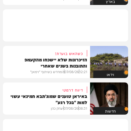
בארץ
כשהאש בוערת!
הזיכרונות שלא יישכחו מהקעמפ
והתובנות בשנים שאחרי
12:21
07/08/26
המחדש בשיתוף "וימאן"
וידאו
דיווח דרמטי
באיראן טוענים שמוג'תבא חמינאי עשוי
למות "בכל רגע"
08:31
07/08/26
יצחק כהן
חדשות