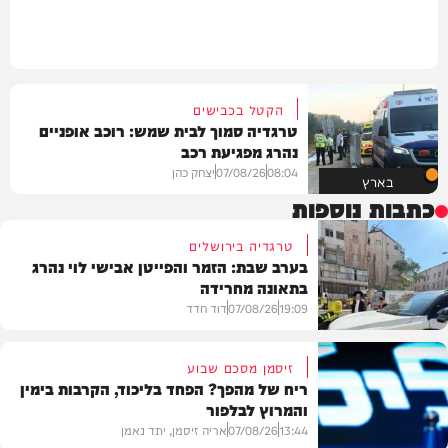
הקטל בכבישים
טרגדיה סמוך לבית שמש: רוכב אופניים
נהרג מפגיעת רכב
08:04
07/08/26
יצחק כהן
בארץ
כתבות נוספות
טרגדיה בירושלים
בערב שבת: הזמר והפייטן אבישי לוי נהרג
בתאונה מחרידה
19:09
07/08/26
דוד חדד
זיסמן מסכם שבוע
ריח של מהפך? הפחד בליכוד, הקרבות בימין
והמרוץ לבלפור
בארץ
13:44
07/08/26
אריה זיסמן, יתד נאמן