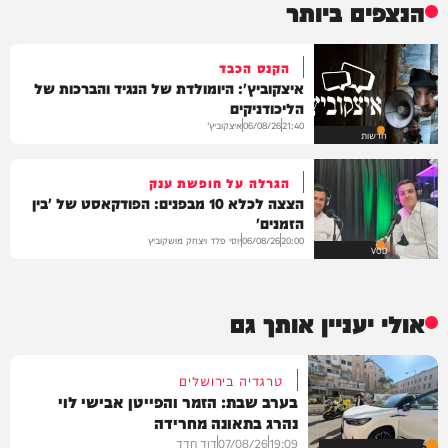
הנצפים ביותר
הקנס הכבד
איצקוביץ': היומולדת של הנגיד והברכות של
הליכודניקים
איצקוביץ'
06/08/26
21:40
חדשות
הגרלה על חופשת ענק
הצצה לכלא 10 מבפנים: הפודקאסט של 'בין
הזמנים'
יוסי פלד ויצחק מושקוביץ
06/08/26
20:00
VOD
אולי יעניין אותך גם
טרגדיה בירושלים
בערב שבת: הזמר והפייטן אבישי לוי
נהרג בתאונה מחרידה
19:09
07/08/26
דוד חדד