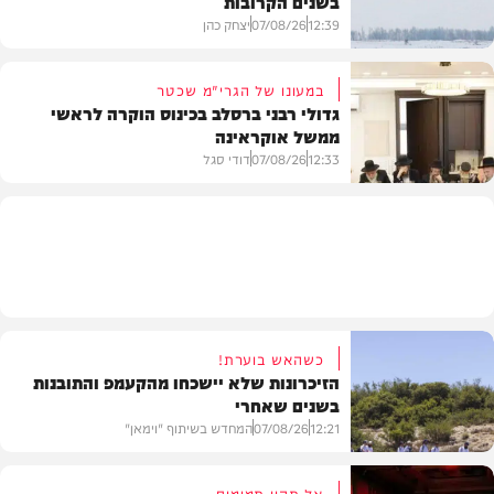
בשנים הקרובות
12:39
07/08/26
יצחק כהן
במעונו של הגרי"מ שכטר
גדולי רבני ברסלב בכינוס הוקרה לראשי
ממשל אוקראינה
בעולם
12:33
07/08/26
דודי סגל
חרדים
כשהאש בוערת!
הזיכרונות שלא יישכחו מהקעמפ והתובנות
בשנים שאחרי
12:21
07/08/26
המחדש בשיתוף "וימאן"
אל תהיו תמימים