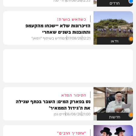
חרדים
כשהאש בוערת!
הזיכרונות שלא יישכחו מהקעמפ
והתובנות בשנים שאחרי
12:21
07/08/26
המחדש בשיתוף "וימאן"
וידאו
הסיפור המלא
נס בפארק המים: השבר בכתף שגילה
את ה'גידול הממאיר'
21:00
06/08/26
חיים גפן
חדשות
"וחסדיך הרבים"