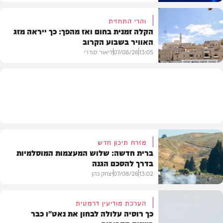
והרי התחזית
הקלה זמנית בחום ואז מהפך: כך ייראה מזג
האוויר בשבוע הקרוב
פוליטי
13:05
07/08/26
ליאור סודרי
מזג האוויר
מזרח תיכון חדש
ברית חדשה: שלוש המעצמות המוסלמיות
בדרך להסכם הגנה
13:02
07/08/26
יצחק כהן
הערכת מודיעין דרמטית
כך רוסיה עלולה לבחון את נאט"ו כבר
בעולם