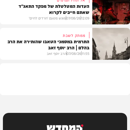
העדות המטלטלת של מפקד התאג"ד
שאתם חייבים לקרוא
וידאו
12:09
07/08/26
מוגש מטעם 'חרדים לחיים'
ממתק לשבת
התרמית במסמכי הטאבו שהותירה את הרב
בהלם | הרב יוסף זאב
דעות
11:55
07/08/26
הרב יוסף זאב
בית המדרש
המחדש