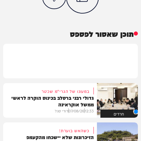
תוכן שאסור לפספס
במעונו של הגרי"מ שכטר
גדולי רבני ברסלב בכינוס הוקרה לראשי
ממשל אוקראינה
12:33
07/08/26
דודי סגל
חרדים
כשהאש בוערת!
הזיכרונות שלא יישכחו מהקעמפ