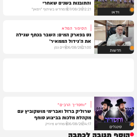
והתובנות בשנים שאחרי
12:21
07/08/26
המחדש בשיתוף "וימאן"
וידאו
הסיפור המלא
נס בפארק המים: השבר בכתף שגילה
את ה'גידול הממאיר'
21:00
06/08/26
חיים גפן
חדשות
"וחסדיך הרבים"
שרוליק ברזל ואברימי מושקוביץ עם
מקהלת מלכות בביצוע סוחף
14:17
06/08/26
המחדש מיוזיק
סינגלים
הוסף תגובה לכתבה