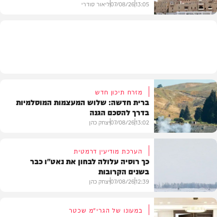
13:05
07/08/26
ליאור סודרי
מזג האוויר
מזרח תיכון חדש
ברית חדשה: שלוש המעצמות המוסלמיות
בדרך להסכם הגנה
13:02
07/08/26
יצחק כהן
הערכת מודיעין דרמטית
כך רוסיה עלולה לבחון את נאט"ו כבר
בשנים הקרובות
בעולם
12:39
07/08/26
יצחק כהן
במעונו של הגרי"מ שכטר