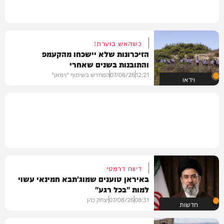
כשהאש בוערת!
הזיכרונות שלא יישכחו מהקעמפ
והתובנות בשנים שאחרי
12:21
07/08/26
המחדש בשיתוף "וימאן"
וידאו
דיווח דרמטי
באיראן טוענים שמוג'תבא חמינאי עשוי
למות "בכל רגע"
08:31
07/08/26
יצחק כהן
חדשות