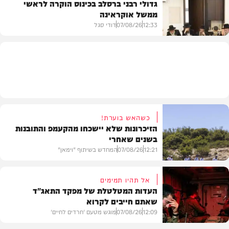
גדולי רבני ברסלב בכינוס הוקרה לראשי
ממשל אוקראינה
בעולם
12:33
07/08/26
דודי סגל
חרדים
כשהאש בוערת!
הזיכרונות שלא יישכחו מהקעמפ והתובנות
בשנים שאחרי
12:21
07/08/26
המחדש בשיתוף "וימאן"
אל תהיו תמימים
העדות המטלטלת של מפקד התאג"ד
שאתם חייבים לקרוא
וידאו
12:09
07/08/26
מוגש מטעם 'חרדים לחיים'