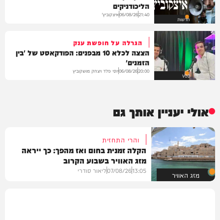
הליכודניקים
איצקוביץ'
06/08/26
21:40
חדשות
הגרלה על חופשת ענק
הצצה לכלא 10 מבפנים: הפודקאסט של 'בין
הזמנים'
יוסי פלד ויצחק מושקוביץ
06/08/26
20:00
VOD
אולי יעניין אותך גם
והרי התחזית
הקלה זמנית בחום ואז מהפך: כך ייראה
מזג האוויר בשבוע הקרוב
13:05
07/08/26
ליאור סודרי
מזג האוויר