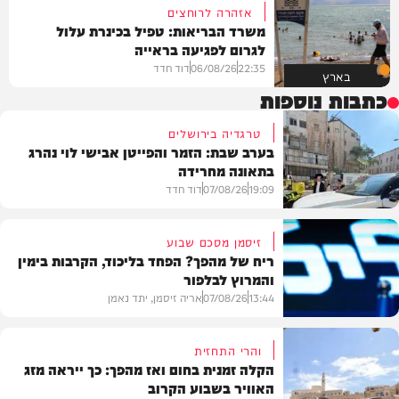
אזהרה לרוחצים
משרד הבריאות: טפיל בכינרת עלול
לגרום לפגיעה בראייה
22:35
06/08/26
דוד חדד
בארץ
כתבות נוספות
טרגדיה בירושלים
בערב שבת: הזמר והפייטן אבישי לוי נהרג
בתאונה מחרידה
19:09
07/08/26
דוד חדד
זיסמן מסכם שבוע
ריח של מהפך? הפחד בליכוד, הקרבות בימין
והמרוץ לבלפור
בארץ
13:44
07/08/26
אריה זיסמן, יתד נאמן
והרי התחזית
הקלה זמנית בחום ואז מהפך: כך ייראה מזג
האוויר בשבוע הקרוב
פוליטי