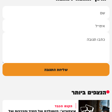
שם
אימייל
תגובה
שליחת התגובה
הנצפים ביותר
הקנס הכבד
איצקוביץ': היומולדת של הנגיד והברכות של