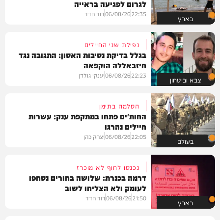
לגרום לפגיעה בראייה
22:35
06/08/26
דוד חדד
בארץ
נפילת שני החיילים
בגלל בדיקת נסיבות האסון: התגובה נגד
חיזבאללה הוקפאה
22:23
06/08/26
יענקי גולדן
צבא וביטחון
הסלמה בתימן
החות'ים פתחו במתקפת ענק: עשרות
חיילים נהרגו
22:05
06/08/26
יצחק כהן
בעולם
נכנסו לחוף לא מוכרז
דרמה בכנרת: שלושה בחורים נסחפו
לעומק ולא הצליחו לשוב
21:50
06/08/26
דוד חדד
בארץ