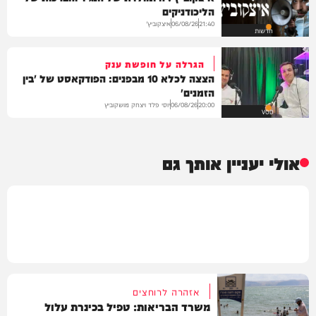
הליכודניקים
איצקוביץ'
06/08/26
21:40
חדשות
הגרלה על חופשת ענק
הצצה לכלא 10 מבפנים: הפודקאסט של 'בין
הזמנים'
יוסי פלד ויצחק מושקוביץ
06/08/26
20:00
VOD
אולי יעניין אותך גם
אזהרה לרוחצים
משרד הבריאות: טפיל בכינרת עלול