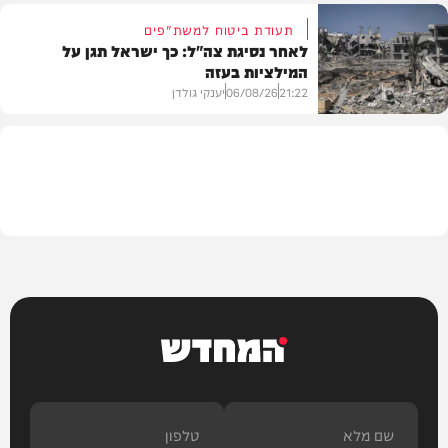
תעודת ביטוח למשת"פים
לאחר נסיגת צה"ל: כך ישראל תגן על
המילציות בעזה
צבא וביטחון
21:22
06/08/26
יענקי גולדן
צבא וביטחון
המחדש