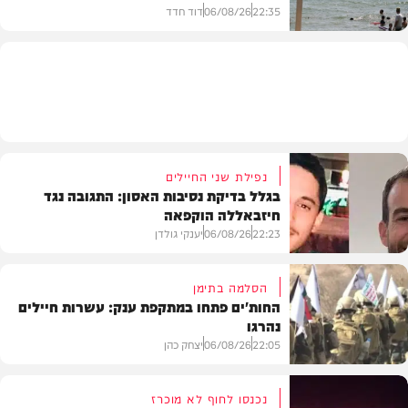
22:35
06/08/26
דוד חדד
בארץ
נפילת שני החיילים
בגלל בדיקת נסיבות האסון: התגובה נגד
חיזבאללה הוקפאה
22:23
06/08/26
יענקי גולדן
הסלמה בתימן
החות'ים פתחו במתקפת ענק: עשרות חיילים
נהרגו
צבא וביטחון
22:05
06/08/26
יצחק כהן
נכנסו לחוף לא מוכרז