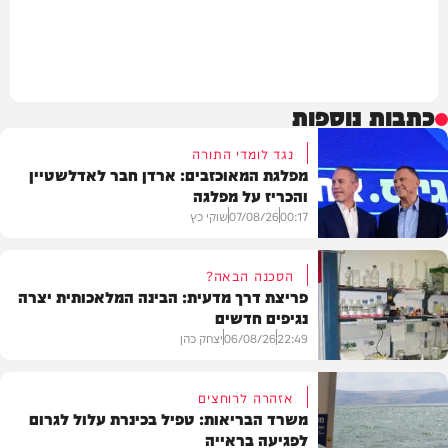
כתבות נוספות
נגד לומדי התורה
מפלגת המאוכזבים: ארדן חבר לאדלשטיין
והכריז על מפלגה
00:17
07/08/26
שוקי כץ
הסכנה הבאה?
פריצת דרך מדעית: הבינה המלאכותית יצרה
נגיפים חדשים
פוליטי
22:49
06/08/26
יצחק כהן
אזהרה לרוחצים
משרד הבריאות: טפיל בכינרת עלול לגרום
לפגיעה בראייה
בריאות