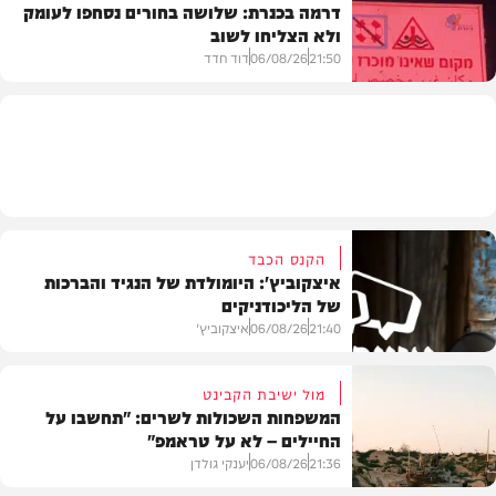
דרמה בכנרת: שלושה בחורים נסחפו לעומק
ולא הצליחו לשוב
בעולם
21:50
06/08/26
דוד חדד
בארץ
הקנס הכבד
איצקוביץ': היומולדת של הנגיד והברכות
של הליכודניקים
21:40
06/08/26
איצקוביץ'
מול ישיבת הקבינט
המשפחות השכולות לשרים: "תחשבו על
החיילים – לא על טראמפ"
חדשות
21:36
06/08/26
יענקי גולדן