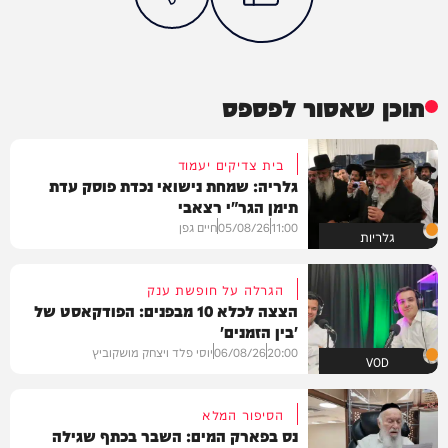
תוכן שאסור לפספס
בית צדיקים יעמוד
גלריה: שמחת נישואי נכדת פוסק עדת
תימן הגר"י רצאבי
11:00
05/08/26
חיים גפן
גלריות
הגרלה על חופשת ענק
הצצה לכלא 10 מבפנים: הפודקאסט של
'בין הזמנים'
20:00
06/08/26
יוסי פלד ויצחק מושקוביץ
VOD
הסיפור המלא
נס בפארק המים: השבר בכתף שגילה