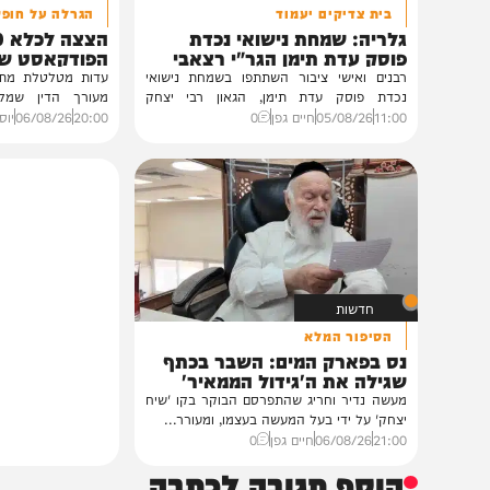
גלריות
VOD
בית צדיקים יעמוד
הגרלה על חופשת ענק
גלריה: שמחת נישואי נכדת
הצצה לכלא 0
פוסק עדת תימן הגר"י רצאבי
הפודקאסט של 'בין ה
רבנים ואישי ציבור השתתפו בשמחת נישואי
נכדת פוסק עדת תימן, הגאון רבי יצחק
מעורך הדין שמלווה את ב
רצאבי,...
ביקורת...
11:00
05/08/26
חיים גפן
0
20:00
06/08/26
יוסי פלד ויצ