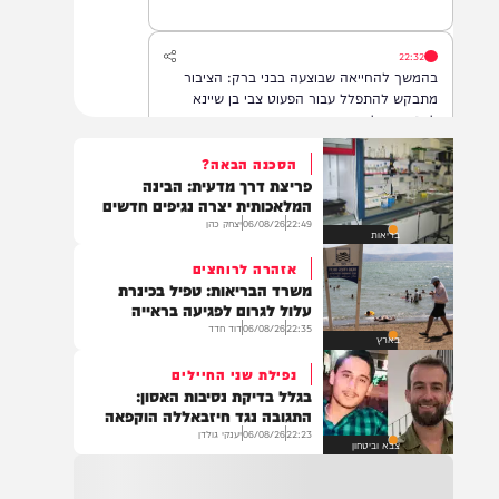
22:32
בהמשך להחייאה שבוצעה בבני ברק: הציבור
מתבקש להתפלל עבור הפעוט צבי בן שיינא
לרפואה שלמה
הסכנה הבאה?
פריצת דרך מדעית: הבינה
21:32
המלאכותית יצרה נגיפים חדשים
בין הזמנים: שלושה בחורי ישיבות חולצו
22:49
06/08/26
יצחק כהן
בריאות
מהכינרת לאחר שנסחפו לעומק האגם, בחוף
בלתי מוכרז כשהם על גבי אביזר ציפה.
אזהרה לרוחצים
משרד הבריאות: טפיל בכינרת
עלול לגרום לפגיעה בראייה
22:35
06/08/26
דוד חדד
21:31
בארץ
בני ברק: חובשים ופראמדיקים של ארגון הצלה
נפילת שני החיילים
מבצעים פעולות החייאה על תינוק כבן שנה וחצי
בגלל בדיקת נסיבות האסון:
לאחר שנחנק משקית.
התגובה נגד חיזבאללה הוקפאה
22:23
06/08/26
יענקי גולדן
צבא וביטחון