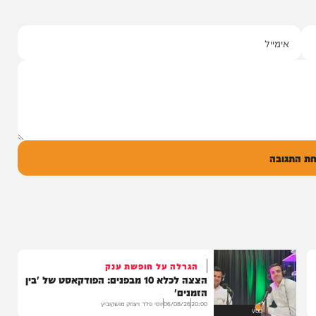
סינגלים
"וחסדיך הרבים"
שרוליק ברזל ואברימי מושקוביץ
עם מקהלת מלכות בביצוע סוחף
יונה גרף מגיש: זמר החתונות שרוליק ברזל עם
סינגל בכורה בדואט מיוחד לצד אברימי...
14:17
06/08/26
המחדש מיוזיק
0
ל
בה