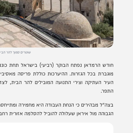
שוטרים סמוך להר הבית// צילום: י
ודש הרמדאן נפתח הבוקר (רביעי) בישראל תחת כוננות ביט
וגברת בכל הגזרות. ההיערכות כוללת פריסה מאסיבית של א
עיר העתיקה וצירי התנועה המובילים להר הבית, לצד תגבור
תפר.
צה"ל מבהירים כי הנחת העבודה היא מחמירה ומתייחסת לתרח