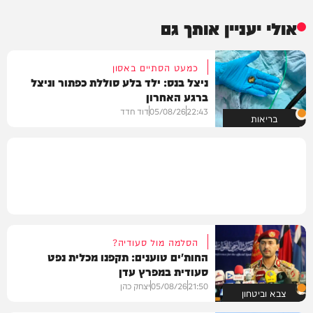
אולי יעניין אותך גם
כמעט הסתיים באסון
ניצל בנס: ילד בלע סוללת כפתור וניצל
ברגע האחרון
22:43
05/08/26
דוד חדד
בריאות
הסלמה מול סעודיה?
החות'ים טוענים: תקפנו מכלית נפט
סעודית במפרץ עדן
21:50
05/08/26
יצחק כהן
צבא וביטחון