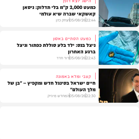
הישג יוצא דופן
כמעט 2,000 ק"מ בלי תדלוק: ניסאן
קאשקאי שברה שיא עולמי
22:44
05/08/26
יצחק כהן
כמעט הסתיים באסון
ניצל בנס: ילד בלע סוללת כפתור וניצל
ברגע האחרון
חדשות הרכב
22:43
05/08/26
דוד חדד
קצבי ומלא באמונה
חיים ישראל בסינגל חדש ומקפיץ – "בן של
מלך העולם"
בריאות
22:30
05/08/26
המחדש מיוזיק
חדש במוזיקה