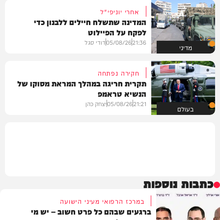
אחרי יוניפי"ל
המדינה שתשלח חיילים ללבנון כדי
לפקח על הפיילוט
21:36
05/08/26
דודי סגל
מדיני
חקירה נפתחה
תקרית חריגה במהלך המראת מסוקו של
הנשיא טראמפ
21:21
05/08/26
יצחק כהן
בעולם
כתבות נוספות
במרכז הרפואי מעיני הישועה
ברגעים שבהם כל פרט חשוב – יש מי