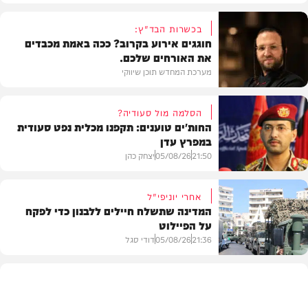
בכשרות הבד"ץ:
חוגגים אירוע בקרוב? ככה באמת מכבדים
את האורחים שלכם.
מערכת המחדש תוכן שיווקי
הסלמה מול סעודיה?
החות'ים טוענים: תקפנו מכלית נפט סעודית
במפרץ עדן
תוכן שיווקי
21:50
05/08/26
יצחק כהן
אחרי יוניפי"ל
המדינה שתשלח חיילים ללבנון כדי לפקח
על הפיילוט
צבא וביטחון
21:36
05/08/26
דודי סגל
מדיני