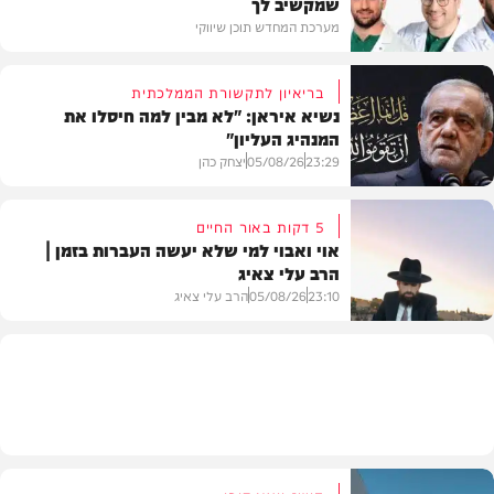
שמקשיב לך
מערכת המחדש תוכן שיווקי
בריאיון לתקשורת הממלכתית
נשיא איראן: "לא מבין למה חיסלו את
המנהיג העליון"
תוכן שיווקי
23:29
05/08/26
יצחק כהן
5 דקות באור החיים
אוי ואבוי למי שלא יעשה העברות בזמן |
הרב עלי צאיג
בעולם
23:10
05/08/26
הרב עלי צאיג
בית המדרש