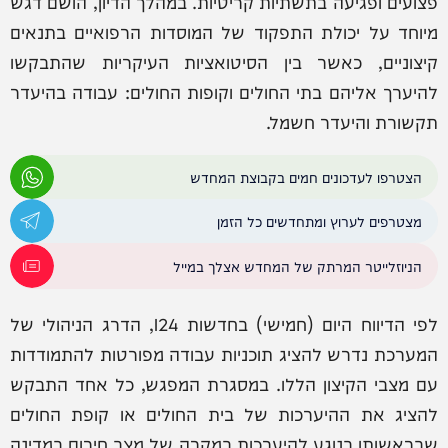
פצועים ופגיעה בתשתיות קריטיות. במהלך הדיון, הושם דגש
מיוחד על יכולת התפקוד של המוסדות הרפואיים בתנאים
קיצוניים, כאשר בין הסיטואציות העיקריות שהתבקשו
להיערך אליהם בתי החולים וקופות החולים: עבודה בהיעדר
תקשורת והיעדר חשמל.
הצטרפו לעדכונים חמים בקבוצת המחדש
מצטרפים לערוץ ומתחדשים כל הזמן
הניוזלייטר המרתק של המחדש אצלך במייל
לפי הדיווח היום (חמישי) בחדשות I24, הדרג הניהולי של
המערכת נדרש להציג תוכניות עבודה מפורטות להתמודדות
עם מצבי הקיצון הללו. במסגרת המפגש, כל אחד התבקש
להציג את ההיערכות של בית החולים או קופת החולים
שבראשותו בנוגע להיערכות במקרה של מצב חירום במדינה