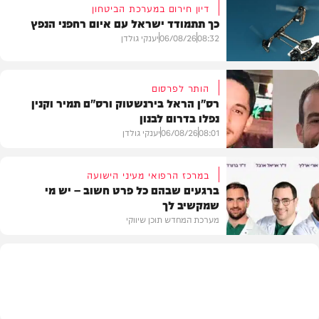
דיון חירום במערכת הביטחון
כך תתמודד ישראל עם איום רחפני הנפץ
08:32
06/08/26
יענקי גולדן
הותר לפרסום
רס"ן הראל בירנשטוק ורס"ם תמיר וקנין
נפלו בדרום לבנון
חדשות
08:01
06/08/26
יענקי גולדן
במרכז הרפואי מעיני הישועה
ברגעים שבהם כל פרט חשוב – יש מי
שמקשיב לך
חדשות
מערכת המחדש תוכן שיווקי
תוכן שיווקי