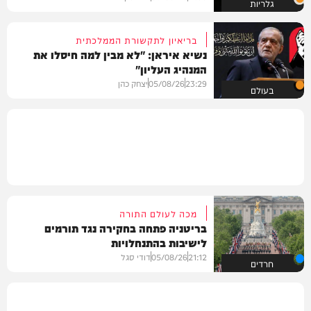
גלריות
בריאיון לתקשורת הממלכתית
נשיא איראן: "לא מבין למה חיסלו את
המנהיג העליון"
23:29
05/08/26
יצחק כהן
בעולם
מכה לעולם התורה
בריטניה פתחה בחקירה נגד תורמים
לישיבות בהתנחלויות
21:12
05/08/26
דודי סגל
חרדים