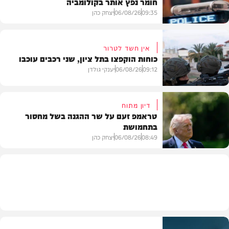
חומר נפץ אותר בקולומביה
09:35
06/08/26
יצחק כהן
אין חשד לטרור
כוחות הוקפצו בתל ציון, שני רכבים עוכבו
חדשות
09:12
06/08/26
יענקי גולדן
דיון מתוח
טראמפ זעם על שר ההגנה בשל מחסור
בתחמושת
חדשות
08:49
06/08/26
יצחק כהן
חדשות