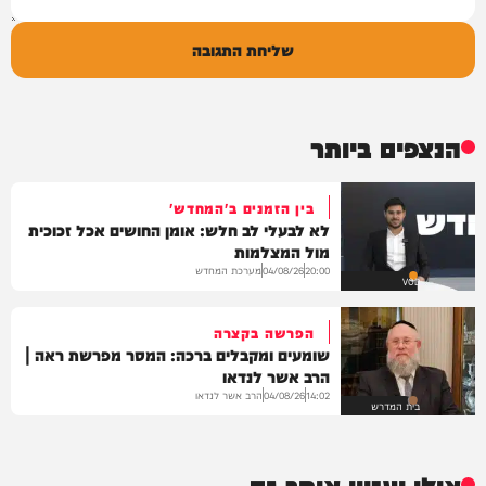
שליחת התגובה
הנצפים ביותר
בין הזמנים ב'המחדש'
לא לבעלי לב חלש: אומן החושים אכל זכוכית
מול המצלמות
מערכת המחדש
04/08/26
20:00
VOD
הפרשה בקצרה
שומעים ומקבלים ברכה: המסר מפרשת ראה |
הרב אשר לנדאו
הרב אשר לנדאו
04/08/26
14:02
בית המדרש
אולי יעניין אותך גם