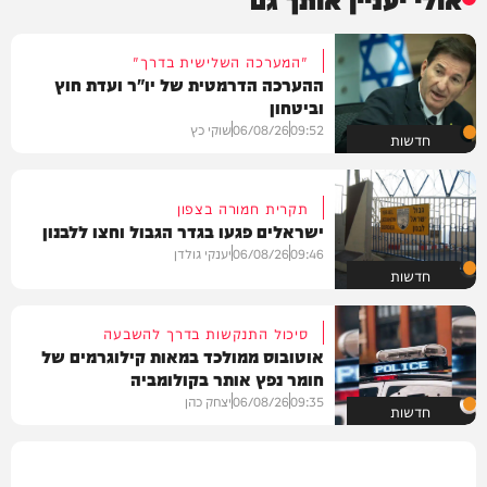
"המערכה השלישית בדרך"
ההערכה הדרמטית של יו"ר ועדת חוץ
וביטחון
09:52
06/08/26
שוקי כץ
חדשות
תקרית חמורה בצפון
ישראלים פגעו בגדר הגבול וחצו ללבנון
09:46
06/08/26
יענקי גולדן
חדשות
סיכול התנקשות בדרך להשבעה
אוטובוס ממולכד במאות קילוגרמים של
חומר נפץ אותר בקולומביה
09:35
06/08/26
יצחק כהן
חדשות