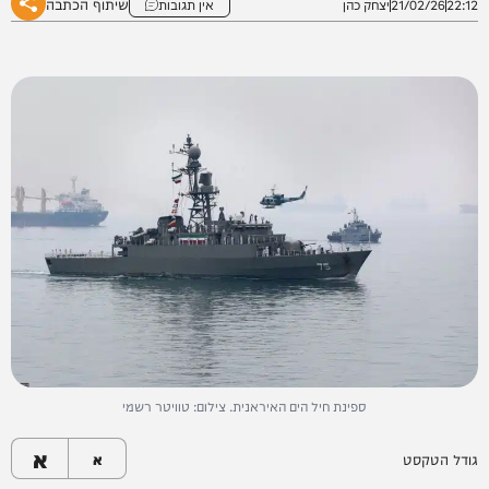
שיתוף הכתבה
22:12
21/02/26
יצחק כהן
אין תגובות
ספינת חיל הים האיראנית. צילום: טוויטר רשמי
א
גודל הטקסט
א