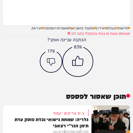
חדשות
בעולם
איררן
מסעוד פזשכיאן
משמרות המהפכה
עיראק
מצאתם טעות או בעיה בכתבה? כתבו לנו
הכתבה עניינה אותך?
83%
17%
תוכן שאסור לפספס
בית צדיקים יעמוד
גלריה: שמחת נישואי נכדת פוסק עדת
תימן הגר"י רצאבי
11:00
05/08/26
חיים גפן