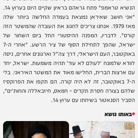
הנשיא טראמפ" פתח גראהם בראיון שקיים היום בערוץ 14.
"אני חושב שאיראן נמצאת בעמדה החלשה ביותר שלה
מאז 1979. אנחנו צריכים לחגוג את העובדה שהמשטר הזה
קורס". לדבריו, המפנה ההיסטורי החל ביום השחור של
ישראל, שהפך לתחילת הסוף של ציר הרשע. "אחרי ה-7
באוקטובר, העם הישראלי, דרך צה"ל וארגונים אחרים, ניסה
לוודא שלמונח 'לעולם לא עוד' תהיה משמעות. ישראל, יחד
עם ארצות הברית, החלישו מאוד את המשטר האיראני. בלי
ה-7 באוקטובר, זה לא היה קורה. הם תקפו את הפרוקסיז
שלהם בצורה חסרת תקדים – חמאס, חיזבאללה והחות'ים",
הסביר הסנאטור בשיחתו עם ערוץ 14.
באותו נושא