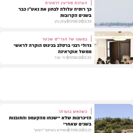
הערכת מודיעין דרמטית
כך רוסיה עלולה לבחון את נאט"ו כבר
בשנים הקרובות
בעולם
12:39
07/08/26
יצחק כהן
במעונו של הגרי"מ שכטר
גדולי רבני ברסלב בכינוס הוקרה לראשי
ממשל אוקראינה
בעולם
12:33
07/08/26
דודי סגל
חרדים
כשהאש בוערת!
הזיכרונות שלא יישכחו מהקעמפ והתובנות
בשנים שאחרי
12:21
07/08/26
המחדש בשיתוף "וימאן"