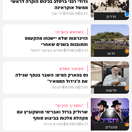
גדולי רבני ברסלב בכינוס הוקרה לראשי
ממשל אוקראינה
12:33
07/08/26
דודי סגל
חרדים
כשהאש בוערת!
הזיכרונות שלא יישכחו מהקעמפ
והתובנות בשנים שאחרי
12:21
07/08/26
המחדש בשיתוף "וימאן"
וידאו
הסיפור המלא
נס בפארק המים: השבר בכתף שגילה
את ה'גידול הממאיר'
21:00
06/08/26
חיים גפן
חדשות
"וחסדיך הרבים"
שרוליק ברזל ואברימי מושקוביץ עם
מקהלת מלכות בביצוע סוחף
14:17
06/08/26
המחדש מיוזיק
סינגלים