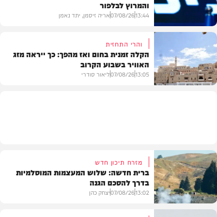
והמרוץ לבלפור
בארץ
13:44
07/08/26
אריה זיסמן, יתד נאמן
והרי התחזית
הקלה זמנית בחום ואז מהפך: כך ייראה מזג
האוויר בשבוע הקרוב
פוליטי
13:05
07/08/26
ליאור סודרי
מזג האוויר
מזרח תיכון חדש
ברית חדשה: שלוש המעצמות המוסלמיות
בדרך להסכם הגנה
13:02
07/08/26
יצחק כהן