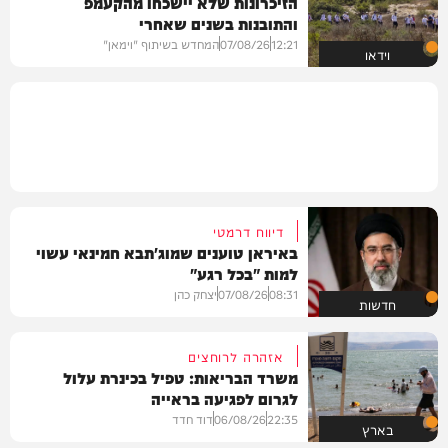
הזיכרונות שלא יישכחו מהקעמפ
והתובנות בשנים שאחרי
12:21
07/08/26
המחדש בשיתוף "וימאן"
וידאו
דיווח דרמטי
באיראן טוענים שמוג'תבא חמינאי עשוי
למות "בכל רגע"
08:31
07/08/26
יצחק כהן
חדשות
אזהרה לרוחצים
משרד הבריאות: טפיל בכינרת עלול
לגרום לפגיעה בראייה
22:35
06/08/26
דוד חדד
בארץ