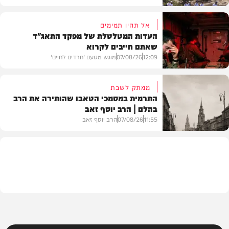
אל תהיו תמימים
העדות המטלטלת של מפקד התאג"ד
שאתם חייבים לקרוא
וידאו
12:09
07/08/26
מוגש מטעם 'חרדים לחיים'
ממתק לשבת
התרמית במסמכי הטאבו שהותירה את הרב
בהלם | הרב יוסף זאב
דעות
11:55
07/08/26
הרב יוסף זאב
בית המדרש