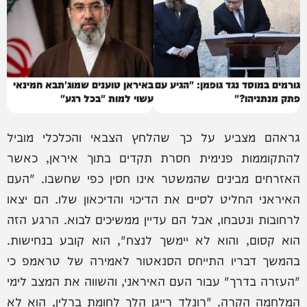
גורמים במוסד נגד גופמן: "הגיע עם
באיראן טוענים שמוג'תבא חמינאי
פתק מנתניהו?"
עשוי למות "בכל רגע"
גראהם מצביע על כך שהלחץ הצבאי והכלכלי מוביל
להתקוממות פנימית חסרת תקדים בתוך איראן, כאשר
האזרחים מבינים שהמשטר אינו חסין כפי שחשבו. "העם
האיראני החליט לסיים את הדיכוי והדיכאון שלו. הם יצאו
לרחובות ונטבחו, אבל הם עדיין ממשיכים לבוא. הרגע הזה
הוא קסום, והוא לא יימשך לנצח", הוא קובע בנחישות.
בהמשך דבריו התייחס הסנאטור לאמירה של טראמפ כי
"העזרה בדרך" עבור העם האיראני, והשווה את המצב לימי
המלחמה הקרה. "רונלד רייגן הלך לחומת ברלין, הוא לא