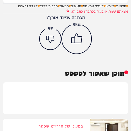
חדשות
איראן
דונלד טראמפ
חטופים
חמאס
חרבות ברזל
לינדזי גראהם
מצאתם טעות או בעיה בכתבה? כתבו לנו
הכתבה עניינה אותך?
95%
5%
תוכן שאסור לפספס
במעונו של הגרי"מ שכטר