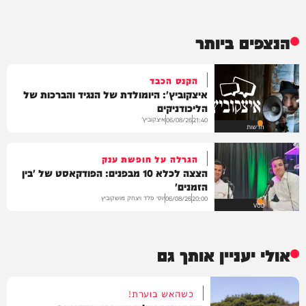
הנצפים ביותר
הקנס הכבד
איצקוביץ': היומולדת של הנגיד והברכות של
הליכודניקים
איצקוביץ'
06/08/26
21:40
חדשות
הגרלה על חופשת ענק
הצצה לכלא 10 מבפנים: הפודקאסט של 'בין
הזמנים'
יוסי פלד ויצחק מושקוביץ
06/08/26
20:00
VOD
אולי יעניין אותך גם
כשהאש בוערת!