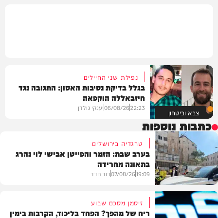
נפילת שני החיילים
בגלל בדיקת נסיבות האסון: התגובה נגד
חיזבאללה הוקפאה
22:23
06/08/26
יענקי גולדן
צבא וביטחון
כתבות נוספות
טרגדיה בירושלים
בערב שבת: הזמר והפייטן אבישי לוי נהרג
בתאונה מחרידה
19:09
07/08/26
דוד חדד
זיסמן מסכם שבוע
ריח של מהפך? הפחד בליכוד, הקרבות בימין