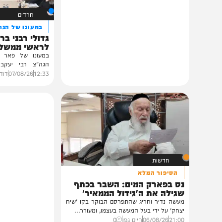
חרדים
במעונו של הגרי"מ שכ
גדולי רבני ברסלב בכ
לראשי ממשל אוקרא
במעונו של פאר הדור וזק
הגה"צ רבי יעקב מאיר ש
ובהשתתפות...
12:33
07/08/26
דודי סגל
0