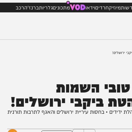
VOD
וזיק
חרדים
וידאו
מתכונים
גלריות
ברנז'ה
רכב
ים!
בי השמות
 ביקבי ירושלים!
דים • בחסות עיריית ירושלים והאגף לתרבות תורנית