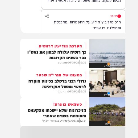
שנפלטה מהים בחוף בת ים. עם קבלת הדיווח,
הגיעו למקום כוחות משטרה לרבות אנשי הזיהוי
הפלילי וגורמי ההצלה, והחלו בבדיקת הזירה
ובאיסוף ממצאים. בשלב זה, זהות האדם טרם
22:55
התבררה ואין חשד לפלילים.
ח"כ סגלוביץ הודיע על התפטרותו מהכנסת
וממפלגת יש עתיד
הערכת מודיעין דרמטית
כך רוסיה עלולה לבחון את נאט"ו
22:55
כבר בשנים הקרובות
אסון בבני ברק: נקבע מותו של הפעוט שנחנק
12:39
07/08/26
יצחק כהן
בעולם
בביתו. כעת פועלים לשחרור גופתו לקבורה
במעונו של הגרי"מ שכטר
גדולי רבני ברסלב בכינוס הוקרה
לראשי ממשל אוקראינה
12:33
07/08/26
דודי סגל
22:32
חרדים
בהמשך להחייאה שבוצעה בבני ברק: הציבור
כשהאש בוערת!
מתבקש להתפלל עבור הפעוט צבי בן שיינא
הזיכרונות שלא יישכחו מהקעמפ
לרפואה שלמה
והתובנות בשנים שאחרי
12:21
07/08/26
המחדש בשיתוף "וימאן"