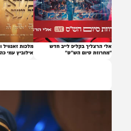
לי הרצליך בקליפ לייב חדש
מלכות זאנוויל ויינברגר
מחרוזת סיום הש"ס"
אילוביץ עמי כהן הפלא
חסידמלעך מיוחד לפס