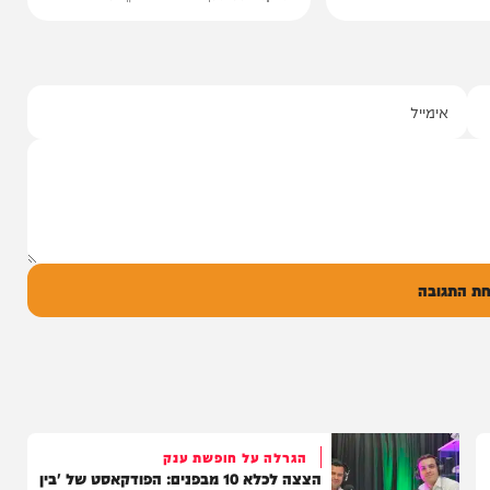
סינגלים
"וחסדיך הרבים"
שרוליק ברזל ואברימי מושקוביץ
עם מקהלת מלכות בביצוע סוחף
יונה גרף מגיש: זמר החתונות שרוליק ברזל עם
סינגל בכורה בדואט מיוחד לצד אברימי...
14:17
06/08/26
המחדש מיוזיק
0
ל