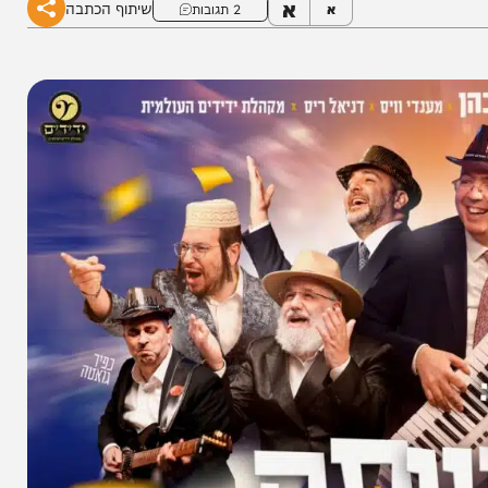
א
שיתוף הכתבה
א
2 תגובות