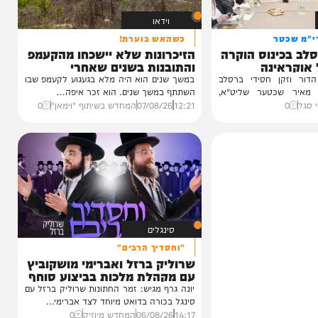
וידאו
טר
כשהאש בוערת!
ינוס הוקרה
הזיכרונות שלא יישכחו מהקעמפ
ינה
והתובנות בשנים שאחרי
ן חסידי ברסלב
במשך שנים הוא היה מלא בגעגוע לקעמפ שבו
כטער שליט"א,
השתתף במשך שנים. הוא זכר איפה...
12:21
07/08/26
המחדש בשיתוף "וימאן"
0