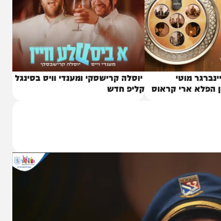
 מוטי
יוסלה קרישסקי ומענדי וויס בסינגל
 ארי קראוס
קליפ חדש
ח