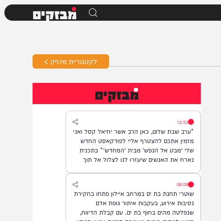
מבזקים
לקטגוריית מיוזיק >
מבזקים
12:52
*ערב שבת שלום, כאן הרב אשר יחיאל קסל ואני
מזמין אתכם להצטרף אליי לפודקאסט החדש
שלי 'מבט אל הנפש' מבית 'המחדש'* בתכנית
נארח את האנשים שיעזרו לנו לצלול אל תוך
נבכי הנפש, לגלות את הסודות ואת כל מה
שטמון בה. *והשבוע: היועץ ואיש החינוך, הרב
08:08
נח פלאי*. מתי? *תכנית הבכורה תשודר אי"ה
שוטרי תחנת בת ים במרחב איילון פתחו בחקירת
במוצ"ש, בשעה 22:00* *חפשו בגוגל: המחדש*
נסיבות אירוע, בעקבות איתור גופת אדם
ובואו לצפות בנו!