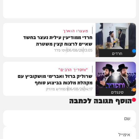
מעצרו הוארך
חרדי ממודיעין עילית נעצר בחשד
שאיים לרצוח קצין משטרה
13:05
06/08/26
יוסי פלד
חרדים
"וחסדיך הרבים"
שרוליק ברזל ואברימי מושקוביץ עם
מקהלת מלכות בביצוע סוחף
14:17
06/08/26
המחדש מיוזיק
סינגלים
הוסף תגובה לכתבה
שם
אימייל