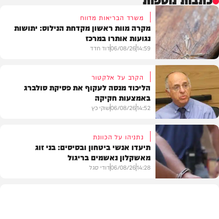
משרד הבריאות מדווח
מקרה מוות ראשון מקדחת הנילוס: יתושות
נגועות אותרו במרכז
14:59
06/08/26
דוד חדד
הקרב על אלקטור
הליכוד מנסה לעקוף את פסיקת סולברג
באמצעות חקיקה
בריאות
14:52
06/08/26
שוקי כץ
נתניהו על הכוונת
תיעדו אנשי ביטחון ובסיסים: בני זוג
מאשקלון נאשמים בריגול
פוליטי
14:28
06/08/26
דודי סגל
משפט