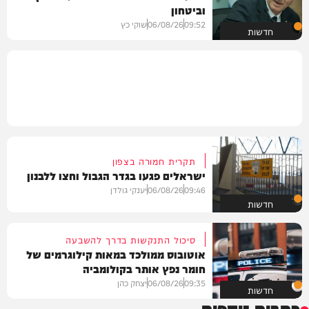
וביטחון
09:52
06/08/26
שוקי כץ
חדשות
תקרית חמורה בצפון
ישראלים פגעו בגדר הגבול וחצו ללבנון
09:46
06/08/26
יענקי גולדן
חדשות
סיכול התנקשות בדרך להשבעה
אוטובוס ממולכד במאות קילוגרמים של
חומר נפץ אותר בקולומביה
09:35
06/08/26
יצחק כהן
חדשות
כתבות נוספות