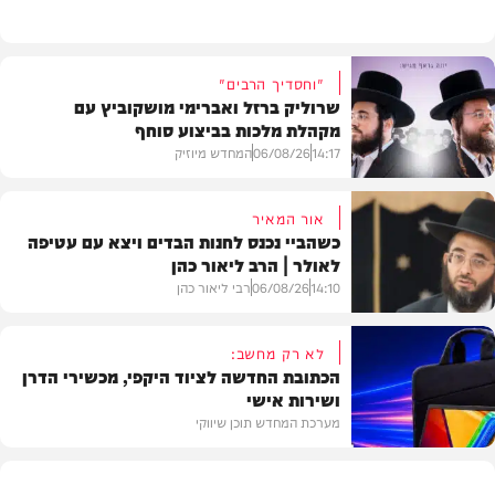
"וחסדיך הרבים"
שרוליק ברזל ואברימי מושקוביץ עם
מקהלת מלכות בביצוע סוחף
14:17
06/08/26
המחדש מיוזיק
אור המאיר
כשהביי נכנס לחנות הבדים ויצא עם עטיפה
לאולר | הרב ליאור כהן
סינגלים
14:10
06/08/26
רבי ליאור כהן
לא רק מחשב:
הכתובת החדשה לציוד היקפי, מכשירי הדרן
ושירות אישי
וידאו
מערכת המחדש תוכן שיווקי