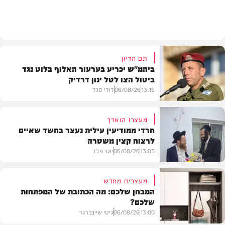
תוכן שיווקי
תם הדיון
ביהמ"ש יכריע בערעור האלוף בלוט נגד
ביטול הצו לטל ינון דרדיק
13:19
06/08/26
דודי סגל
מעצרו הוארך
חרדי ממודיעין עילית נעצר בחשד שאיים
לרצוח קצין משטרה
משפט
13:05
06/08/26
יוסי פלד
מעצבים מחדש
המבחן שלכם: מה הכתובת של המפתחות
שלכם?
חרדים
13:00
06/08/26
גיטי שיינברגר