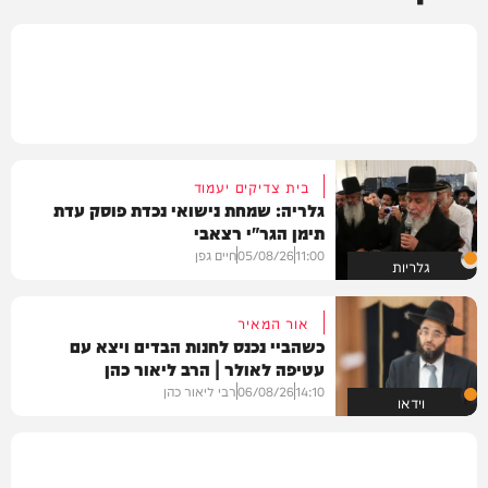
בית צדיקים יעמוד
גלריה: שמחת נישואי נכדת פוסק עדת
תימן הגר"י רצאבי
11:00
05/08/26
חיים גפן
גלריות
אור המאיר
כשהביי נכנס לחנות הבדים ויצא עם
עטיפה לאולר | הרב ליאור כהן
14:10
06/08/26
רבי ליאור כהן
וידאו