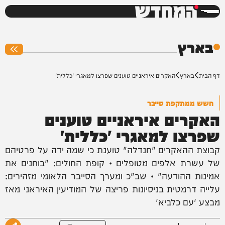
המחדש
0%
בארץ
דף הבית
בארץ
האקרים איראניים טוענים שפרצו למאגרי 'כללית'
חשש ממתקפת סייבר
האקרים איראניים טוענים
שפרצו למאגרי 'כללית'
קבוצת ההאקרים "חנדלה" טוענת כי שמה ידה על פרטיהם
של עשרת אלפים מטופלים • קופת החולים: "בוחנים את
אמינות ההודעה" • שב"כ ומערך הסייבר הלאומי מזהירים:
עלייה דרמטית בניסיונות פריצה של המודיעין האיראני מאז
מבצע 'עם כלביא'