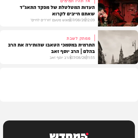
אל תהיו תמימים
העדות המטלטלת של מפקד התאג"ד
שאתם חייבים לקרוא
וידאו
12:09
07/08/26
מוגש מטעם 'חרדים לחיים'
ממתק לשבת
התרמית במסמכי הטאבו שהותירה את הרב
בהלם | הרב יוסף זאב
דעות
11:55
07/08/26
הרב יוסף זאב
בית המדרש
המחדש