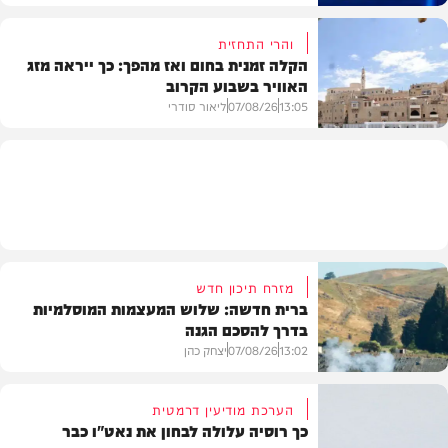
והרי התחזית
הקלה זמנית בחום ואז מהפך: כך ייראה מזג
האוויר בשבוע הקרוב
פוליטי
13:05
07/08/26
ליאור סודרי
מזג האוויר
מזרח תיכון חדש
ברית חדשה: שלוש המעצמות המוסלמיות
בדרך להסכם הגנה
13:02
07/08/26
יצחק כהן
הערכת מודיעין דרמטית
כך רוסיה עלולה לבחון את נאט"ו כבר