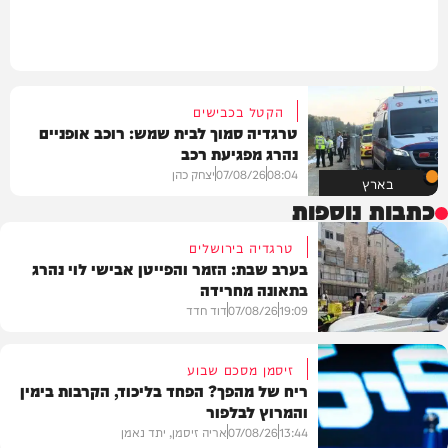
הקטל בכבישים
טרגדיה סמוך לבית שמש: רוכב אופניים
נהרג מפגיעת רכב
08:04
07/08/26
יצחק כהן
בארץ
כתבות נוספות
טרגדיה בירושלים
בערב שבת: הזמר והפייטן אבישי לוי נהרג
בתאונה מחרידה
19:09
07/08/26
דוד חדד
זיסמן מסכם שבוע
ריח של מהפך? הפחד בליכוד, הקרבות בימין
והמרוץ לבלפור
בארץ
13:44
07/08/26
אריה זיסמן, יתד נאמן