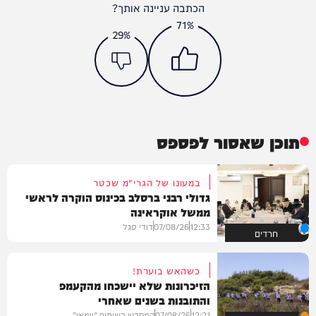
הכתבה עניינה אותך?
71%
29%
תוכן שאסור לפספס
במעונו של הגרי"מ שכטר
גדולי רבני ברסלב בכינוס הוקרה לראשי
ממשל אוקראינה
12:33
07/08/26
דודי סגל
חרדים
כשהאש בוערת!
הזיכרונות שלא יישכחו מהקעמפ
והתובנות בשנים שאחרי
12:21
07/08/26
המחדש בשיתוף "וימאן"