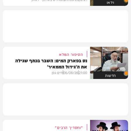
וידאו
הסיפור המלא
נס בפארק המים: השבר בכתף שגילה
את ה'גידול הממאיר'
21:00
06/08/26
חיים גפן
חדשות
"וחסדיך הרבים"