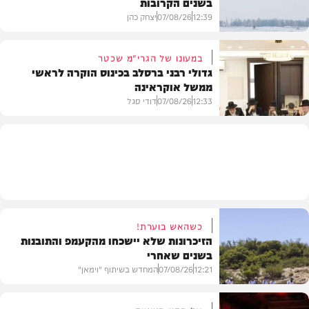
בשנים הקרובות
בעולם
12:39
07/08/26
יצחק כהן
במעונו של הגרי"מ שכטר
גדולי רבני ברסלב בכינוס הוקרה לראשי
ממשל אוקראינה
בעולם
12:33
07/08/26
דודי סגל
חרדים
כשהאש בוערת!
הזיכרונות שלא יישכחו מהקעמפ והתובנות
בשנים שאחרי
12:21
07/08/26
המחדש בשיתוף "וימאן"