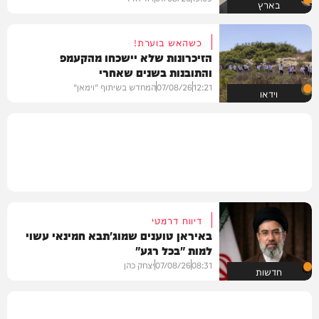
בארץ
כשהאש בוערת!
הזיכרונות שלא יישכחו מהקעמפ
והתובנות בשנים שאחרי
12:21
07/08/26
המחדש בשיתוף "וימאן"
וידאו
דיווח דרמטי
באיראן טוענים שמוג'תבא חמינאי עשוי
למות "בכל רגע"
08:31
07/08/26
יצחק כהן
חדשות