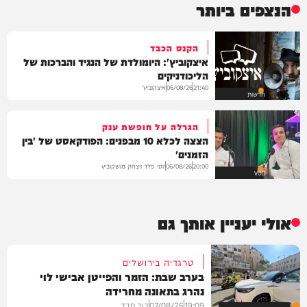
הנצפים ביותר
הקנס הכבד
איצקוביץ': היומולדת של הנגיד והברכות של
הליכודניקים
איצקוביץ'
06/08/26
21:40
חדשות
הגרלה על חופשת ענק
הצצה לכלא 10 מבפנים: הפודקאסט של 'בין
הזמנים'
יוסי פלד ויצחק מושקוביץ
06/08/26
20:00
VOD
אולי יעניין אותך גם
טרגדיה בירושלים
בערב שבת: הזמר והפייטן אבישי לוי
נהרג בתאונה מחרידה
19:09
07/08/26
דוד חדד