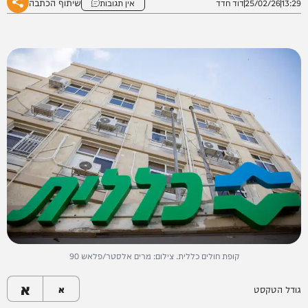
שיתוף הכתבה
13:29
25/02/26
דוד חדד
אין תגובות
קופת חולים כללית. צילום: מרים אלסטר/פלאש 90
א
גודל הטקסט
א