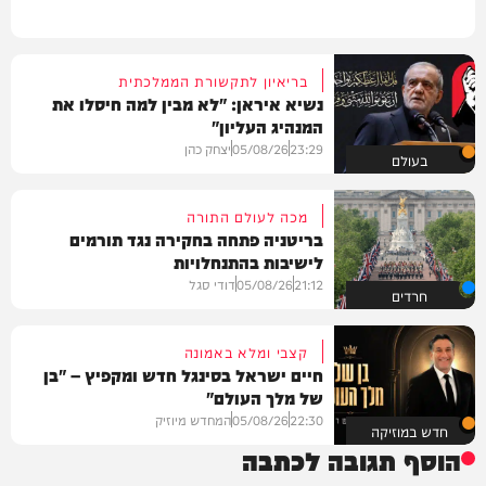
בריאיון לתקשורת הממלכתית
נשיא איראן: "לא מבין למה חיסלו את
המנהיג העליון"
23:29
05/08/26
יצחק כהן
בעולם
מכה לעולם התורה
בריטניה פתחה בחקירה נגד תורמים
לישיבות בהתנחלויות
21:12
05/08/26
דודי סגל
חרדים
קצבי ומלא באמונה
חיים ישראל בסינגל חדש ומקפיץ – "בן
של מלך העולם"
22:30
05/08/26
המחדש מיוזיק
חדש במוזיקה
הוסף תגובה לכתבה