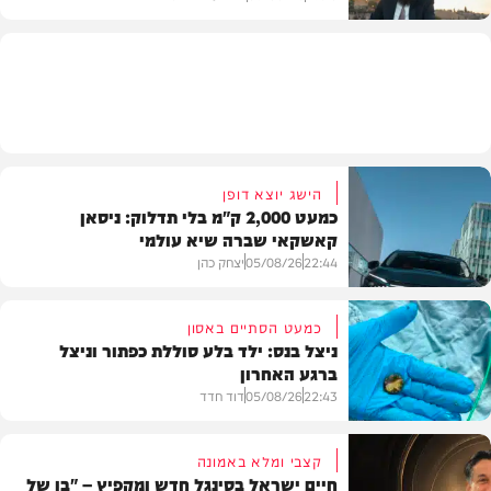
בית המדרש
הישג יוצא דופן
כמעט 2,000 ק"מ בלי תדלוק: ניסאן
קאשקאי שברה שיא עולמי
22:44
05/08/26
יצחק כהן
כמעט הסתיים באסון
ניצל בנס: ילד בלע סוללת כפתור וניצל
ברגע האחרון
חדשות הרכב
22:43
05/08/26
דוד חדד
קצבי ומלא באמונה
חיים ישראל בסינגל חדש ומקפיץ – "בן של