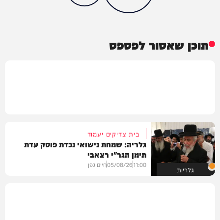
תוכן שאסור לפספס
בית צדיקים יעמוד
גלריה: שמחת נישואי נכדת פוסק עדת
תימן הגר"י רצאבי
11:00
05/08/26
חיים גפן
גלריות