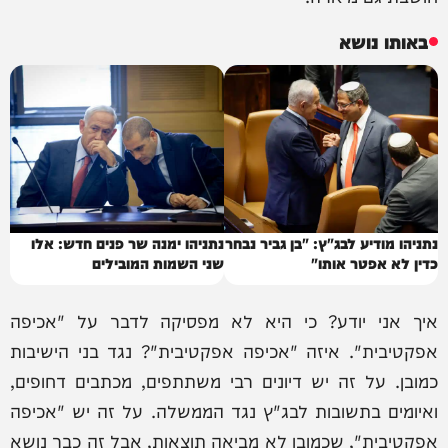
באותו נושא
נתניהו מודיע לבג"ץ: "בן גביר נבחר
נתניהו ימנה שר פנים חדש: אלו
כדין לא אפטר אותו"
שני השמות המובילים
איך אני יודע? כי היא לא מפסיקה לדבר על "אכיפה
אפקטיבית". איזה "אכיפה אפקטיבית"? נגד בני הישיבות
כמובן. על זה יש דיונים רבי משתתפים, מכתבים דחופים,
ואיומים בתשובות לבג"ץ נגד הממשלה. על זה יש "אכיפה
אפקטיבית", שכמובן לא מביאה תוצאות, אבל זה כבר נושא