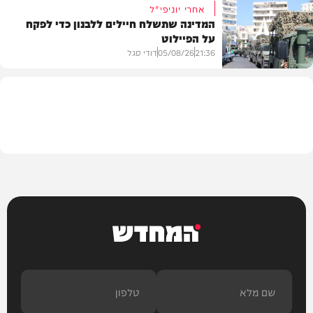
אחרי יוניפי"ל
המדינה שתשלח חיילים ללבנון כדי לפקח
על הפיילוט
צבא וביטחון
21:36
05/08/26
דודי סגל
מדיני
המחדש