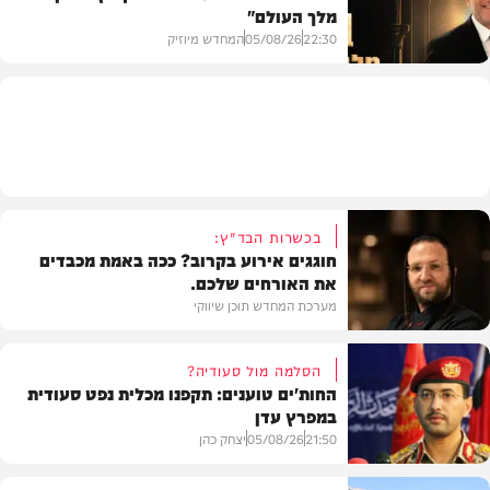
מלך העולם"
בריאות
22:30
05/08/26
המחדש מיוזיק
חדש במוזיקה
בכשרות הבד"ץ:
חוגגים אירוע בקרוב? ככה באמת מכבדים
את האורחים שלכם.
מערכת המחדש תוכן שיווקי
הסלמה מול סעודיה?
החות'ים טוענים: תקפנו מכלית נפט סעודית
במפרץ עדן
תוכן שיווקי
21:50
05/08/26
יצחק כהן