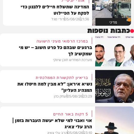
אחרי יוניפי"ל
המדינה שתשלח חיילים ללבנון כדי
לפקח על הפיילוט
21:36
05/08/26
דודי סגל
מדיני
כתבות נוספות
במרכז הרפואי מעיני הישועה
ברגעים שבהם כל פרט חשוב – יש מי
שמקשיב לך
מערכת המחדש תוכן שיווקי
בריאיון לתקשורת הממלכתית
נשיא איראן: "לא מבין למה חיסלו את
המנהיג העליון"
תוכן שיווקי
23:29
05/08/26
יצחק כהן
5 דקות באור החיים
אוי ואבוי למי שלא יעשה העברות בזמן |
הרב עלי צאיג
בעולם
23:10
05/08/26
הרב עלי צאיג