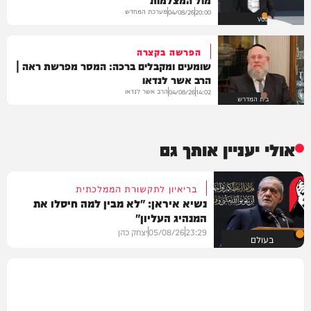
מערכת המחדש
04/08/26
20:00
VOD
הפרשה בקצרה
שומעים ומקבלים ברכה: המסר מפרשת ראה |
הרב אשר לנדאו
הרב אשר לנדאו
04/08/26
14:02
בית המדרש
אולי יעניין אותך גם
בריאיון לתקשורת הממלכתית
נשיא איראן: "לא מבין למה חיסלו את
המנהיג העליון"
23:29
05/08/26
יצחק כהן
בעולם