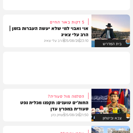
5 דקות באור החיים
אוי ואבוי למי שלא יעשה העברות בזמן |
הרב עלי צאיג
23:10
05/08/26
הרב עלי צאיג
בית המדרש
הסלמה מול סעודיה?
החות'ים טוענים: תקפנו מכלית נפט
סעודית במפרץ עדן
21:50
05/08/26
יצחק כהן
צבא וביטחון