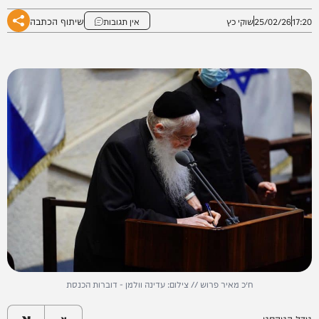
שיתוף הכתבה
17:20
25/02/26
שוקי כץ
אין תגובות
ח״כ מאיר פרוש // צילום: עדינה וולמן - דוברות הכנסת
א
גודל הטקסט
א