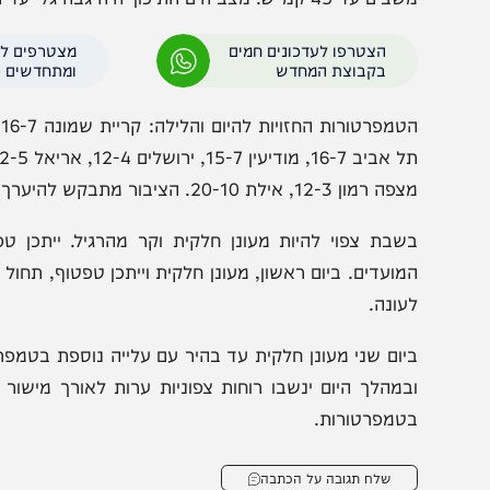
לג כבד ורוחות אימים: פצועים בלב
24 ס"מ במפלס התחתו
וש דן – החרמון נצבע לבן
התכסה בשלג • תיעוד
עד 45 קמ"ש. מצב הים התיכון יהיה גבה גלי עד רוגש 130-250 ס"מ, ומסוכן לרחצה.
הצטרפו לעדכונים חמים
מצטרפים לערוץ
בקבוצת המחדש
ומתחדשים כל הזמן
מון 12-3, אילת 20-10. הציבור מתבקש להיערך בהתאם לקור ולאזהרות בים.
שבת צפוי להיות מעונן חלקית וקר מהרגיל. ייתכן טפטוף 
מועדים.‏ ביום ראשון, מעונן חלקית וייתכן טפטוף, תחול עלייה 
עונה.‏