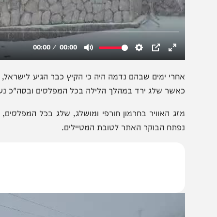
חרי ימים שבהם נדמה היה כי הקיץ כבר הגיע לישראל, החורף
שר שלג ירד במהלך הלילה בכל המפלסים ובסה"כ נערמו כ- 5 סמ'. הטמפ' במפלס התחתון עומדת על 3°-
זג האוויר בחרמון חורפי ומושלג, שלג בכל המפלסים, ערפל וק
פתח הבוקר האתר לטובת המטיילים.