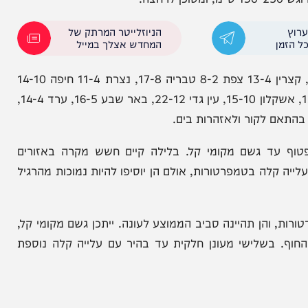
ן: החרמון
סופה חריגה בבטומי – עשרות
ישראלים נתקעו ללא יכולת לשוב
גם בגזרת הים המצב סוער: רוח בים התיכון תנשב מכיוון צפון מערבית עד מערבית בעוצמה של 20-35 קמ"ש, עם
הניוזלייטר המרתק של
המחדש אצלך במייל
הטמפרטורות החזויות להיום והלילה: קריית שמונה 16-7, קצרין 13-4 צפת 8-2 טבריה 17-8, נצרת 11-4 חיפה 14-10
תל אביב 16-7, מודיעין 15-7, ירושלים 12-4, אריאל 12-5, אשקלון 15-10, עין גדי 22-12, באר שבע 16-5, ערד 14-4,
עד גשם מקומי קל. בלילה קיים חשש מקרה באזורים
קלה בטמפרטורות, אולם הן יוסיפו להיות נמוכות מהרגיל