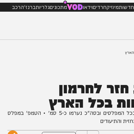
VOD
מיוזיק
חרדים
וידאו
מתכונים
גלריות
ברנז'ה
רכב
זר לחרמון
 בכל הארץ
בוקר לבן באתר החרמון: שלג ירד במהלך הלילה בכל המפלסים ובסה"כ נערמו כ-5 סמ' • הטמפ' במפלס