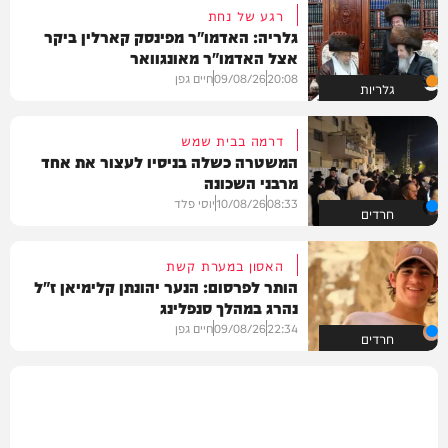
רגע של נחת
גלריה: האדמו"ר מפינסק קארלין ביקר
אצל האדמו"ר מאונגוואר
20:08
09/08/26
חיים גפן
גלריות
דרמה בבית שמש
המשטרה כשלה בניסיו לעצור את אחד
מרבני השכונה
08:33
10/08/26
יוסי פלד
חרדים
האסון במערת קשת
הותר לפרסום: הנער יהונתן קלימיאן ז"ל
נהרג במהלך סנפלינג
22:34
09/08/26
חיים גפן
חרדים