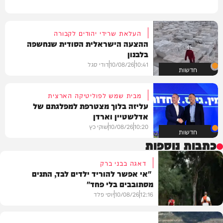
העלאת שרידי יהודים לקבורה
ההצעה הישראלית הסודית שנחשפה
בלבנון
10:41
10/08/26
דודי סגל
חדשות
מבית שמש לפוליטיקה הארצית
עליזה בלוך מצטרפת למפלגתם של
אדלשטיין וארדן
10:20
10/08/26
שוקי כץ
חדשות
כתבות נוספות
דאגה בבני ברק
"אי אפשר להוריד ילדים לבד, התנים
מסתובבים בלי פחד"
12:16
10/08/26
יוסי פלד