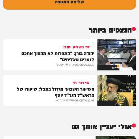
שליחת התגובה
הנצפים ביותר
זה נשמע טוב!
יהודה בורן: "התחרות לא תהפוך אתכם
לזמרים מצליחים"
יצחק אייזיקוביץ'
08/08/26
22:30
חדשות
שידור חי
השיעור השבועי הגדול בתבל: שיעורו של
הראש"ל הגר"ד יוסף
מערכת המחדש
08/08/26
22:06
וידאו
אולי יעניין אותך גם