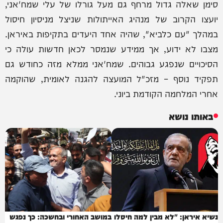
סימן שאלה גדול מרחף גם מעל גורלו של עלי שמח'אני,
יועצו הקרוב של מנהיג האייתולות שניצל מניסיון חיסול
במהלך "עם כלביא", שהיה אחד היעדים בתקיפות באיראן.
מצבו לא ידוע, אך ממידע שנמסר לכאן חדשות עולה כי
הסיכויים שנפגע גבוהים. שמח'אני ממלא מזה כחודש גם
תפקיד נוסף – מזכ"ל המועצה להגנה לאומית, שהוקמה
אחרי המלחמה הקודמת ביוני.
באותו נושא
נשיא איראן: "לא מבין למה חיסלו
במושב האחורי ובחשכה: כך נפגש