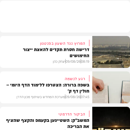
חדשות
המרוץ נגד השעון בפנטגון
דרישה חסרת תקדים להאצת ייצור
החימושים
08:19
09/08/26
יצחק כהן
רגע לנשמה
בשפה ברורה: הצטרפו ללימוד הדף היומי –
חולין דף ק'
חדשות
07:45
09/08/26
מערכת המחדש בשיתוף מכון הדרן
הביקור הדרמטי
המשב"ק: השטייגען בקעמפ והקצף שהציף
את הבריכה
בית המדרש