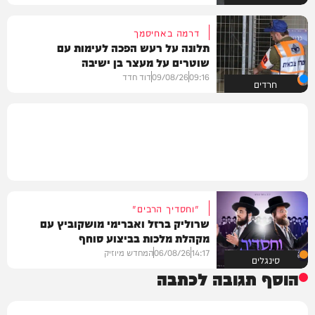
דרמה באחיסמך
תלונה על רעש הפכה לעימות עם
שוטרים על מעצר בן ישיבה
09:16
09/08/26
דוד חדד
חרדים
"וחסדיך הרבים"
שרוליק ברזל ואברימי מושקוביץ עם
מקהלת מלכות בביצוע סוחף
14:17
06/08/26
המחדש מיוזיק
סינגלים
הוסף תגובה לכתבה
שם