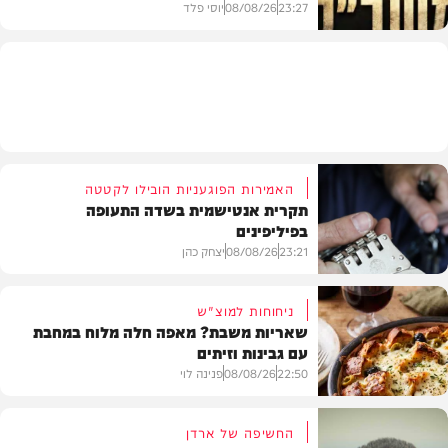
23:27
08/08/26
יוסי פלד
המשב"ק
האמירות הפוגעניות הובילו לקטטה
תקרית אנטישמית בשדה התעופה
בפיליפינים
23:21
08/08/26
יצחק כהן
ניחוחות למוצ"ש
שאריות משבת? מאפה חלה מלוח במחבת
עם גבינות וזיתים
חדשות
22:50
08/08/26
פנינה לוי
החשיפה של ארדן