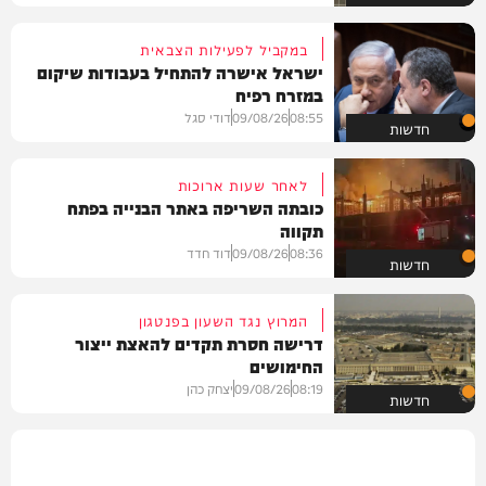
במקביל לפעילות הצבאית
ישראל אישרה להתחיל בעבודות שיקום
במזרח רפיח
08:55
09/08/26
דודי סגל
חדשות
לאחר שעות ארוכות
כובתה השריפה באתר הבנייה בפתח
תקווה
08:36
09/08/26
דוד חדד
חדשות
המרוץ נגד השעון בפנטגון
דרישה חסרת תקדים להאצת ייצור
החימושים
08:19
09/08/26
יצחק כהן
חדשות