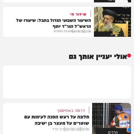
שידור חי
השיעור השבועי הגדול בתבל: שיעורו של
הראש"ל הגר"ד יוסף
מערכת המחדש
08/08/26
22:06
וידאו
אולי יעניין אותך גם
דרמה באחיסמך
תלונה על רעש הפכה לעימות עם
שוטרים על מעצר בן ישיבה
09:16
09/08/26
דוד חדד
חרדים