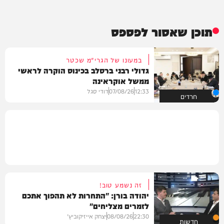
תוכן שאסור לפספס
במעונו של הגרי"מ שכטר
גדולי רבני ברסלב בכינוס הוקרה לראשי
ממשל אוקראינה
12:33
07/08/26
דודי סגל
חרדים
זה נשמע טוב!
יהודה בורן: "התחרות לא תהפוך אתכם
לזמרים מצליחים"
22:30
08/08/26
יצחק אייזיקוביץ'
חדשות