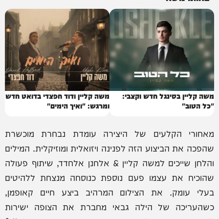
משה קליין בסינגל חדש וקצבי:
משה קליין ודוד חפצדי בדואט חדש
"כל הטוב"
ומרגש: "ואיך הימים"
מאחורי הקלעים של היצירה עומדת נבחרת מוכשרת
שהפכה את הביצוע הזה לפנינה ויזואלית ומוזיקלית. המילים
והלחן שייכים למשה קליין & אלחנן אלחדד, שיתוף פעולה
שהוכיח את עצמו פעם נוספת כנוסחה מנצחת ללהיטים
בעלי עומק. את הצילום המרהיב ביצע חיים קאופמן,
כשהעריכה של הילה גבאי מחברת את הצופה ישירות