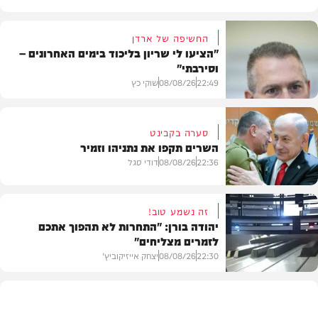
החשיפה של ארדן
"הציעו לי שריון בליכוד בימים האחרונים –
וסירבתי"
22:49
08/08/26
שוקי כץ
סערה בקבינט
השרים תקפו את נתניהו וזמיר
חדשות
22:36
08/08/26
דודי סגל
זה נשמע טוב!
יהודה בורן: "התחרות לא תהפוך אתכם
לזמרים מצליחים"
מדיני
22:30
08/08/26
יצחק אייזיקוביץ'