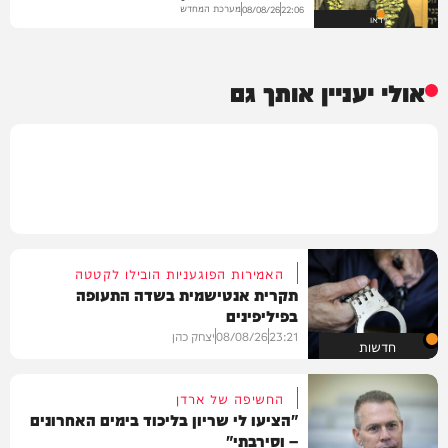
מערכת המחדש
08/08/26
22:06
וידאו
אולי יעניין אותך גם
האמירות הפוגעניות הובילו לקטטה
תקרית אנטישמית בשדה התעופה
בפיליפינים
23:21
08/08/26
יצחק כהן
חדשות
החשיפה של ארדן
"הציעו לי שריון בליכוד בימים האחרונים
– וסירבתי"