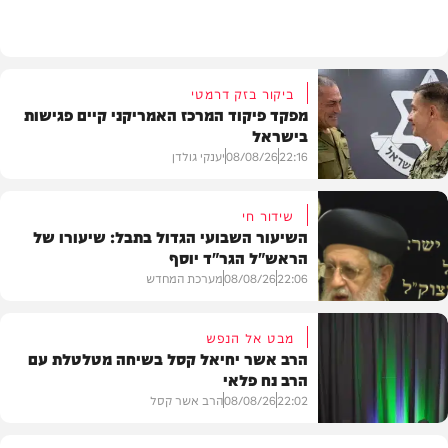
חדשות
ביקור בזק דרמטי
מפקד פיקוד המרכז האמריקני קיים פגישות
בישראל
22:16
08/08/26
יענקי גולדן
שידור חי
השיעור השבועי הגדול בתבל: שיעורו של
הראש"ל הגר"ד יוסף
חדשות
22:06
08/08/26
מערכת המחדש
מבט אל הנפש
הרב אשר יחיאל קסל בשיחה מטלטלת עם
הרב נח פלאי
וידאו
22:02
08/08/26
הרב אשר קסל