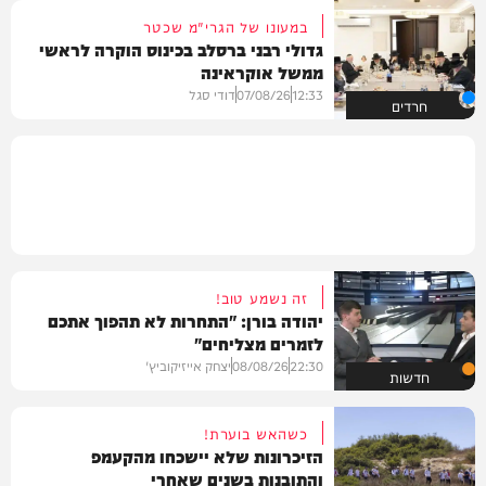
במעונו של הגרי"מ שכטר
גדולי רבני ברסלב בכינוס הוקרה לראשי
ממשל אוקראינה
12:33
07/08/26
דודי סגל
חרדים
זה נשמע טוב!
יהודה בורן: "התחרות לא תהפוך אתכם
לזמרים מצליחים"
22:30
08/08/26
יצחק אייזיקוביץ'
חדשות
כשהאש בוערת!
הזיכרונות שלא יישכחו מהקעמפ
והתובנות בשנים שאחרי