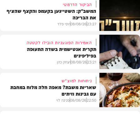
הביקור הדרמטי
המשב"ק: השטייגען בקעמפ והקצף שהציף
את הבריכה
23:27
08/08/26
יוסי פלד
האמירות הפוגעניות הובילו לקטטה
תקרית אנטישמית בשדה התעופה
בפיליפינים
המשב"ק
23:21
08/08/26
יצחק כהן
ניחוחות למוצ"ש
שאריות משבת? מאפה חלה מלוח במחבת
עם גבינות וזיתים
חדשות
22:50
08/08/26
פנינה לוי
מתכונים