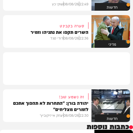
22:49
08/08/26
שוקי כץ
חדשות
סערה בקבינט
השרים תקפו את נתניהו וזמיר
22:36
08/08/26
דודי סגל
מדיני
זה נשמע טוב!
יהודה בורן: "התחרות לא תהפוך אתכם
לזמרים מצליחים"
22:30
08/08/26
יצחק אייזיקוביץ'
חדשות
כתבות נוספות