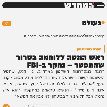
המחדש
0%
בעולם
דף הבית
בעולם
ראש המטה ללוחמה בטרור שהתפטר – נחקר ב-FBI
סערה בוושינגטון
ראש המטה ללוחמה בטרור
שהתפטר – נחקר ב-FBI
דרמה במסדרונות השלטון בארה"ב: ג'ו קנט, שהטיח
האשמות קשות בישראל, חשוד בהדלפת מידע מסווג • קנט
טען: "ארה"ב נגררה למלחמה בשל לחץ ישראלי, איראן
אינה איום מיידי" • הנשיא טראמפ במתקפה: "הוא איש
נחמד, אבל חלש מאוד בביטחון ולא מבין את הנושא"