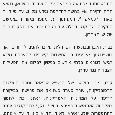
התפטרותו המפתיעה במחאה על המערכה באיראן, נמצא
תחת חקירת FBI בחשד להדלפת מידע מסווג. על פי דיווח
באתר "סמאפור", המסתמך על מספר מקורות בממשל,
החקירה נגד קנט החלה עוד בטרם עזב את תפקידו ביום
שלישי האחרון.
בבית הלבן ובבולשת הפדרלית סירבו להגיב לדיווחים, אך
בוושינגטון מעריכים כי החשדות קשורים להעברת מידע
רגיש לגורמים בלתי מורשים בניסיון לבלום את הפעילות
הצבאית נגד טהרן.
קנט, מינוי פוליטי של הנשיא טראמפ וחבר המפלגה
הרפובליקנית, עורר סערה כשנימק את פרישתו בביקורת
חריפה על המדיניות האמריקנית. "אינני יכול לתמוך
במלחמה המתמשכת באיראן במצפון נקי," כתב קנט במכתב
ההתפטרות שלו. "איראן לא היוותה איום מיידי על אומתנו,