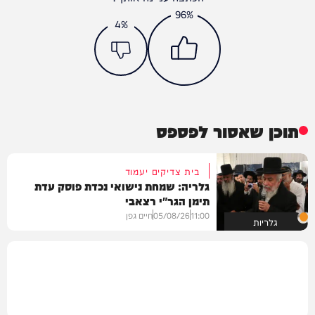
96%
4%
תוכן שאסור לפספס
בית צדיקים יעמוד
גלריה: שמחת נישואי נכדת פוסק עדת
תימן הגר"י רצאבי
11:00
05/08/26
חיים גפן
גלריות