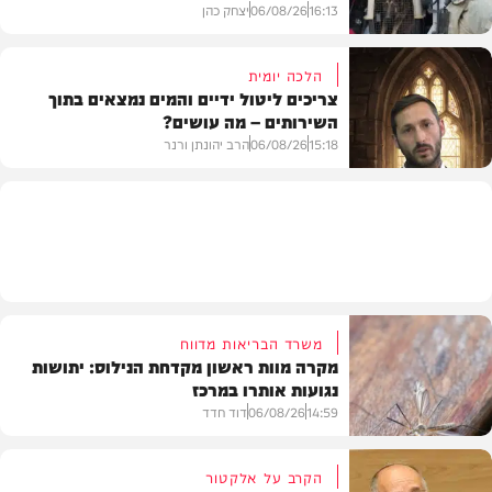
16:13
06/08/26
יצחק כהן
הלכה יומית
צריכים ליטול ידיים והמים נמצאים בתוך
השירותים – מה עושים?
משטרה
15:18
06/08/26
הרב יהונתן ורנר
הלכה
משרד הבריאות מדווח
מקרה מוות ראשון מקדחת הנילוס: יתושות
נגועות אותרו במרכז
14:59
06/08/26
דוד חדד
הקרב על אלקטור