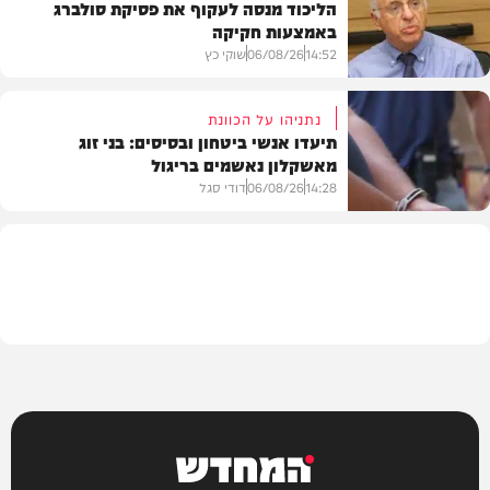
הליכוד מנסה לעקוף את פסיקת סולברג
באמצעות חקיקה
בריאות
14:52
06/08/26
שוקי כץ
נתניהו על הכוונת
תיעדו אנשי ביטחון ובסיסים: בני זוג
מאשקלון נאשמים בריגול
פוליטי
14:28
06/08/26
דודי סגל
משפט
המחדש