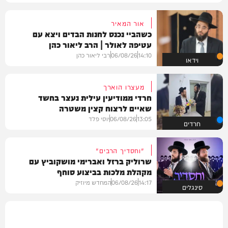
אור המאיר
כשהביי נכנס לחנות הבדים ויצא עם
עטיפה לאולר | הרב ליאור כהן
14:10
06/08/26
רבי ליאור כהן
וידאו
מעצרו הוארך
חרדי ממודיעין עילית נעצר בחשד
שאיים לרצוח קצין משטרה
13:05
06/08/26
יוסי פלד
חרדים
"וחסדיך הרבים"
שרוליק ברזל ואברימי מושקוביץ עם
מקהלת מלכות בביצוע סוחף
14:17
06/08/26
המחדש מיוזיק
סינגלים