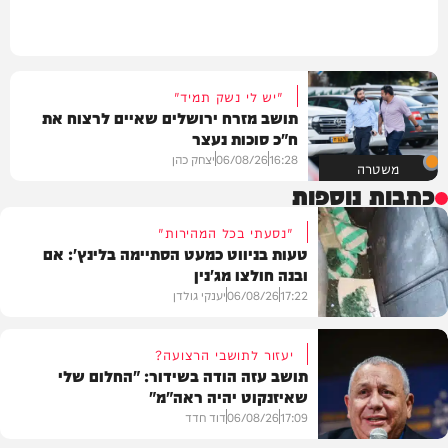
"יש לי נשק תמיד"
תושב מזרח ירושלים שאיים לרצוח את
ח"כ סוכות נעצר
16:28
06/08/26
יצחק כהן
משטרה
כתבות נוספות
"נסעתי בכל המהירות"
טעות בניווט כמעט הסתיימה בלינץ': אם
ובנה חולצו מג'נין
17:22
06/08/26
יענקי גולדן
יעזור לתושבי הרצועה?
תושב עזה הודה בשידור: "החלום שלי
שאיזנקוט יהיה ראה"מ"
צבא וביטחון
17:09
06/08/26
דוד חדד