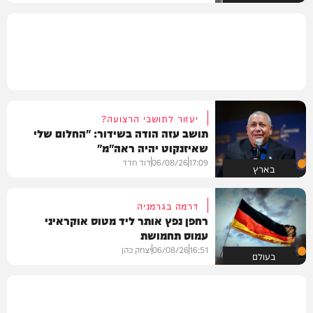
יעזור לתושבי הרצועה?
תושב עזה הודה בשידור: "החלום שלי
שאיזנקוט יהיה ראה"מ"
17:09
06/08/26
דוד חדד
בארץ
דרמה בגרמניה
רחפן נפץ אותר ליד מטוס אוקראיני
עמוס תחמושת
16:51
06/08/26
יצחק כהן
בעולם