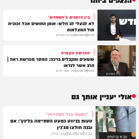
בין הזמנים ב'המחדש'
לא לבעלי לב חלש: אומן החושים אכל זכוכית
מול המצלמות
מערכת המחדש
04/08/26
20:00
VOD
הפרשה בקצרה
שומעים ומקבלים ברכה: המסר מפרשת ראה |
הרב אשר לנדאו
הרב אשר לנדאו
04/08/26
14:02
בית המדרש
אולי יעניין אותך גם
"נסעתי בכל המהירות"
טעות בניווט כמעט הסתיימה בלינץ': אם
ובנה חולצו מג'נין
17:22
06/08/26
יענקי גולדן
צבא וביטחון