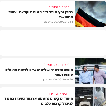
דרמה בגרמניה
רחפן נפץ אותר ליד מטוס אוקראיני עמוס
תחמושת
בארץ
16:51
06/08/26
יצחק כהן
בעולם
"יש לי נשק תמיד"
תושב מזרח ירושלים שאיים לרצוח את ח"כ
סוכות נעצר
16:28
06/08/26
יצחק כהן
התעללות קשה
תיעודים קשים נחשפו: ארבעה נעצרו בחשד
לניהול קרבות כלבים
משטרה