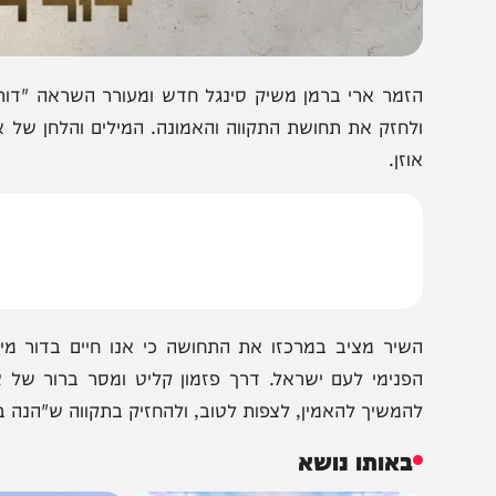
זמר ארי ברמן משיק סינגל חדש ומעורר השראה "דור הגאו
לחזק את תחושת התקווה והאמונה. המילים והלחן של אלחנן א
וזן.
שיר מציב במרכזו את התחושה כי אנו חיים בדור מיוחד, ד
פנימי לעם ישראל. דרך פזמון קליט ומסר ברור של ציפייה 
המשיך להאמין, לצפות לטוב, ולהחזיק בתקווה ש"הנה בא הגוא