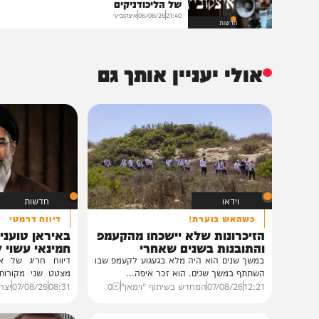
הנצפים ביותר
הקנס הכבד
איצקוביץ': היומולדת של הנגיד והברכות
של הליכודניקים
21:40
06/08/26
איצקוביץ'
חדשות
אולי יעניין אותך גם