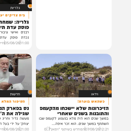
גלריות
בית צדיקים יעמוד
גלריה: שמחת נישואי
פוסק עדת תימן הגר"
רבנים ואישי ציבור השתתפ
נכדת פוסק עדת תימן, ה
רצאבי,...
11:00
05/08/26
חיים גפן
0