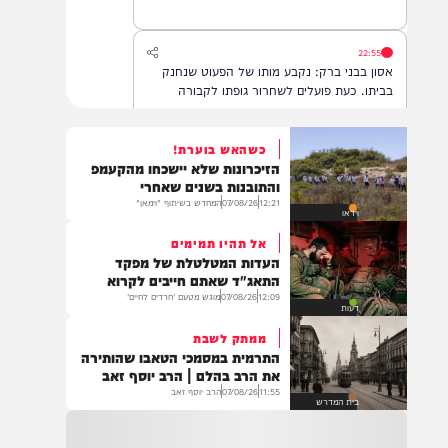
22:55
אסון בבני ברק: נקבע מותו של הפעוט שנחנק
בביתו. כעת פועלים לשחרור גופתו לקבורה
כשהאש בוערת!
הזיכרונות שלא יישכחו מהקעמפ
22:32
והתובנות בשנים שאחרי
בהמשך להחייאה שבוצעה בבני ברק: הציבור
12:21
07/08/26
המחדש בשיתוף "וימאן"
וידאו
מתבקש להתפלל עבור הפעוט צבי בן שיינא
לרפואה שלמה
אל תהיו תמימים
העדות המטלטלת של מפקד
התאג"ד שאתם חייבים לקרוא
12:09
07/08/26
מוגש מטעם 'חרדים לחיים'
21:32
דעות
בין הזמנים: שלושה בחורי ישיבות חולצו
ממתק לשבת
מהכינרת לאחר שנסחפו לעומק האגם, בחוף
התרמית במסמכי הטאבו שהותירה
בלתי מוכרז כשהם על גבי אביזר ציפה.
את הרב בהלם | הרב יוסף זאב
11:55
07/08/26
הרב יוסף זאב