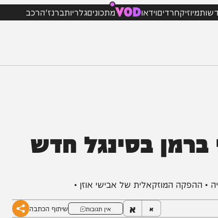
VOD
וזיק
חרדים
וידאו
מתכונים
גלריות
ברנז'ה
רכב
רמן בסינגל חדש
הפקה המוזקאלית של אבישי אוזן •