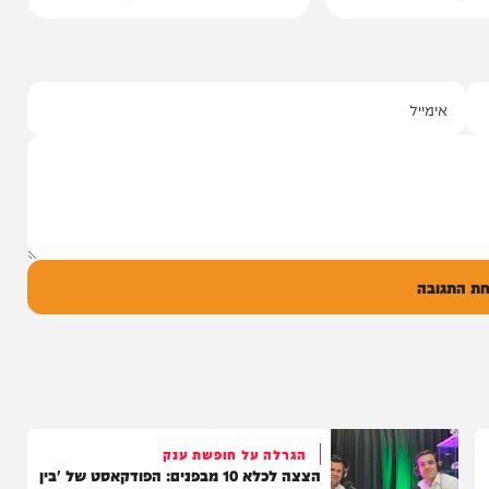
סינגלים
"וחסדיך הרבים"
שבר בכתף
שרוליק ברזל ואברימי מושקוביץ
ממאיר'
עם מקהלת מלכות בביצוע סוחף
הבוקר בקו 'שיח
יונה גרף מגיש: זמר החתונות שרוליק ברזל עם
מו, ומעורר...
סינגל בכורה בדואט מיוחד לצד אברימי...
14:17
06/08/26
המחדש מיוזיק
0
ל
בה