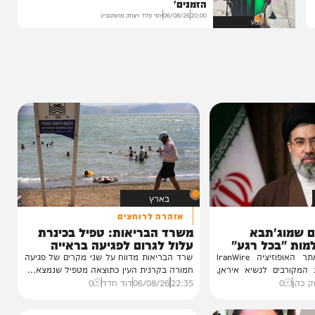
הגרלה על חופשת ענק
הצצה לכלא 10 מבפנים: הפודקאסט של 'בין
הזמנים'
20:00
06/08/26
יוסי פלד ויצחק מושקוביץ
VOD