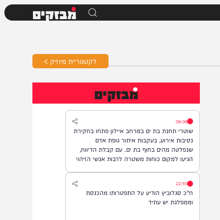
מבזקים
לקטגוריית מיוזיק >
מבזקים
08:08
שוטרי תחנת בת ים במרחב איילון פתחו בחקירת
נסיבות אירוע, בעקבות איתור גופת אדם
שנפלטה מהים בחוף בת ים. עם קבלת הדיווח,
הגיעו למקום כוחות משטרה לרבות אנשי הזיהוי
הפלילי וגורמי ההצלה, והחלו בבדיקת הזירה
ובאיסוף ממצאים. בשלב זה, זהות האדם טרם
22:55
התבררה ואין חשד לפלילים.
ח"כ סגלוביץ הודיע על התפטרותו מהכנסת
וממפלגת יש עתיד