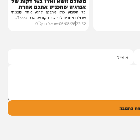
מיוזיק
שבת Upmix
משולם זושא וTYH ב16 דקות של
אנרגיה שתכניס אתכם אחרת
לשבת
כל השבוע כולו מתנקז לרגע אחד עוצמתי
שכולנו מחכים לו - שבת קודש. ארגוןThank...
22:32
06/08/26
ישראל רוזן
0
ל