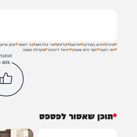
שלח תגובה על הכתבה
מיוזיק
חדש במוזיקה
חדשות
קליפים
ארי גולדוואג
בני לאופר
יונתן שיינפלד
יוסי רוטנר
יוסף חיים שוואקי
יחיאל ליכטיגר
מקהלת נשמה
הכתבה עניינה א
80%