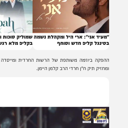
מעיד אני": ארי היל ומקהלת נשמה
שמוליק סוכות ואהרלה
סינגל קליפ חדש וסוחף
בקליפ מלא רגש "The Chuppah"
הפקה ביוזמה משותפת של הרשות החרדית ומייסדה – ח"כ 
מחזיק תיק ח"ן חרדי הרב קלמן היימן.