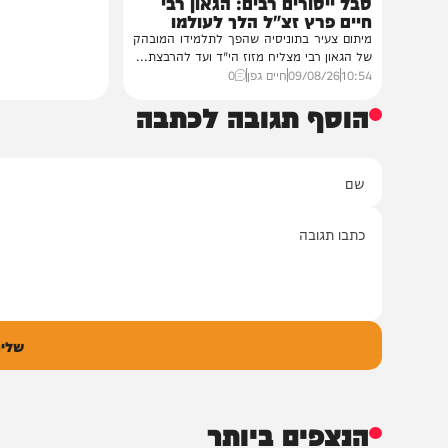
חרדים
מתוניס לפריז
סבל ייסורים רבים: הגאון רבי
חיים פרץ זצ"ל הלך לעולמו
מיתום צעיר בתוניסיה שהפך לתלמידו המובהק
של הגאון רבי מצליח מזוז הי"ד ועד להרבצת...
10:54
09/08/26
חיים גפן
0
הוסף תגובה לכתבה
ם
אימיי
גובה