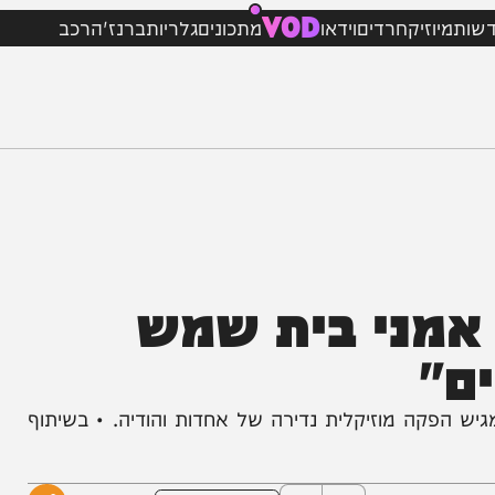
VOD
וזיק
חרדים
וידאו
מתכונים
גלריות
ברנז'ה
רכב
מני בית שמש
גיש הפקה מוזיקלית נדירה של אחדות והודיה. • בשיתוף