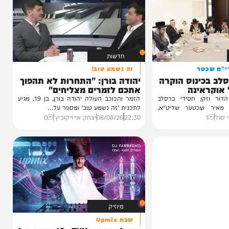
חדשות
טר
זה נשמע טוב!
ינוס הוקרה
יהודה בורן: "התחרות לא תהפוך
ינה
אתכם לזמרים מצליחים"
ן חסידי ברסלב
הזמר והכוכב העולה יהודה בורן, בן 19, מגיע
כטער שליט"א,
לתכנית 'זה נשמע טוב' ומספר על...
22:30
08/08/26
יצחק אייזיקוביץ'
0