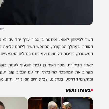
באדיבות המצל
שר לביטחון לאומי, איתמר בן גביר ערך יחד עם נציב שב״
סוהר. במהלך הביקורת, התחפש השר ללוחם כליאה מן המניין
משמרת, דריכות הלוחמים ועמידתם בנהלים המבצעיים.
אחר הביקורת, מסר השר בן גביר: ״הגעתי לפנות בוקר למש
קרוב את המהפכה שהובלתי יחד עם הנציב קובי יעקובי. ה
מהשינוי הדרסטי בנהלים, שב"ס היום הוא ארגון חזק, מרתיע וש
באותו נושא