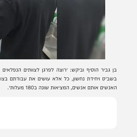
ן גביר הוסיף וביקש: ״רוצה לפרגן לצוותים הנפלאים של בי
שב״ס ויחידת נחשון, כל אלא עושים את עבודתם בצורה הנפל
אנשים אותם אנשים, המציאות שונה ב180 מעלות״.