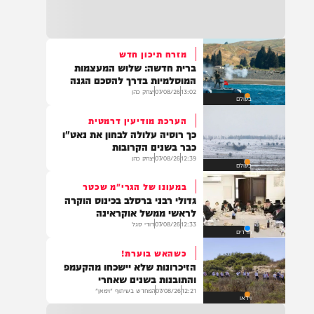
22:32
בהמשך להחייאה שבוצעה בבני ברק: הציבור
מתבקש להתפלל עבור הפעוט צבי בן שיינא
לרפואה שלמה
מזרח תיכון חדש
ברית חדשה: שלוש המעצמות
21:32
המוסלמיות בדרך להסכם הגנה
בין הזמנים: שלושה בחורי ישיבות חולצו
13:02
07/08/26
יצחק כהן
בעולם
מהכינרת לאחר שנסחפו לעומק האגם, בחוף
בלתי מוכרז כשהם על גבי אביזר ציפה.
הערכת מודיעין דרמטית
כך רוסיה עלולה לבחון את נאט"ו
כבר בשנים הקרובות
12:39
07/08/26
יצחק כהן
בעולם
21:31
בני ברק: חובשים ופראמדיקים של ארגון הצלה
במעונו של הגרי"מ שכטר
מבצעים פעולות החייאה על תינוק כבן שנה וחצי
גדולי רבני ברסלב בכינוס הוקרה
לאחר שנחנק משקית.
לראשי ממשל אוקראינה
12:33
07/08/26
דודי סגל
חרדים
כשהאש בוערת!
19:03