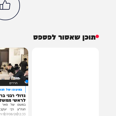
חדשות
פוליטי
איתמר בן גביר
קובי יעקובי
שב"ס
הכתבה עניינה א
94%
תוכן שאסור לפספס