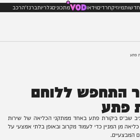
VOD
מיוזיק
חרדים
וידאו
מתכונים
גלריות
ברנז'ה
רכב
 התחפש ללוחם
פתע
ב״ס ביקורת פתע באחד ממתקני הכליאה של שירות
 המניין כדי לעמוד מקרוב ובאופן בלתי אמצעי על