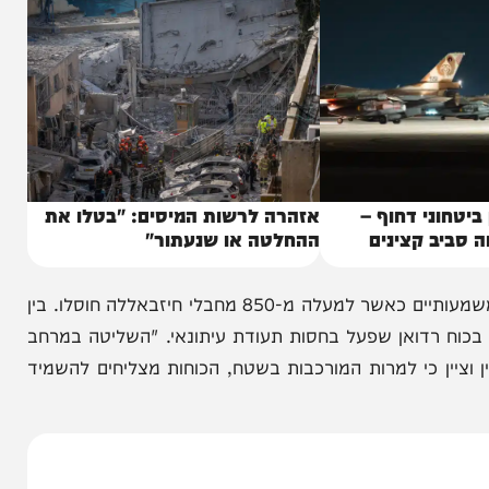
ני דחוף –
אזהרה לרשות המיסים: "בטלו את
קצינים
ההחלטה או שנעתור"
במקביל למכה בטהרן, המערכה בלבנון רשמה הישגים משמעותיים כאשר למעלה מ-850 מחבלי חיזבאללה חוסלו. בין
 רדואן שפעל בחסות תעודת עיתונאי. "השליטה במרחב
ין כי למרות המורכבות בשטח, הכוחות מצליחים להשמיד