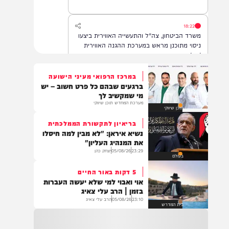
הדסה עין כרם, במצב בינוני.
18:22
משרד הביטחון, צה"ל והתעשייה האווירית ביצעו
ניסוי מתוכנן מראש במערכת ההגנה האווירית
'חץ'.
במרכז הרפואי מעיני הישועה
ברגעים שבהם כל פרט חשוב – יש
16:07
מי שמקשיב לך
דובר צה"ל: בתגובה להפרה בוטה של ארגון
מערכת המחדש תוכן שיווקי
תוכן שיווקי
הטרור חיזבאללה, צה"ל החל בתקיפות
ממוקדות במרחב דרום לבנון.
בריאיון לתקשורת הממלכתית
נשיא איראן: "לא מבין למה חיסלו
את המנהיג העליון"
23:29
05/08/26
יצחק כהן
14:22
בעולם
גופה נפלטה לחוף הים סמוך לזכרון יעקב. כוחות
5 דקות באור החיים
משטרה שהוזעקו למקום סגרו את הזירה והחלו
אוי ואבוי למי שלא יעשה העברות
בפעולות לזיהוי הגופה ובבדיקת נסיבות האירוע.
בזמן | הרב עלי צאיג
בשלב זה זהות הנפטר ונסיבות המוות אינן
23:10
05/08/26
הרב עלי צאיג
ידועות
בית המדרש