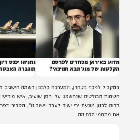
באותו נושא
דוע באיראן מפחדים לפרסם
נתניהו יכנס דיון ביטחו
קלטות של מוג'תבא חמינאי?
תוגברה האבטחה סביב 
שמות הבולטים שנחשפו: עלי חסן שועיב, איש מודיעין בכוח
רום לבנון מונעת ירי ישיר לעבר יישובינו", הסביר דפרין וצי