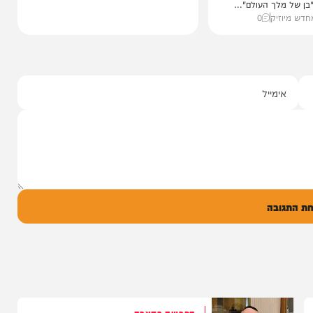
 חדש
ך העולם"
ית, חיים ישראל,
 העולם"...
יק
0
ל