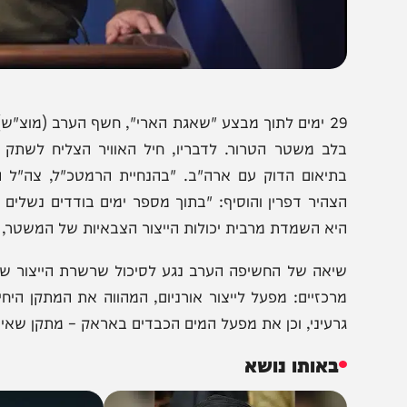
צילומסך
29 ימים לתוך מבצע "שאגת הארי", חשף הערב (מוצ"ש) דובר
לב משטר הטרור. לדבריו, חיל האוויר הצליח לשתק מתקנים
תיאום הדוק עם ארה"ב. "בהנחיית הרמטכ"ל, צה"ל העמיק 
צהיר דפרין והוסיף: "בתוך מספר ימים בודדים נשלים את תק
יא השמדת מרבית יכולות הייצור הצבאיות של המשטר, שיקום ש
יאה של החשיפה הערב נגע לסיכול שרשרת הייצור של פצצת ה
רכזיים: מפעל לייצור אורניום, המהווה את המתקן היחיד מס
רעיני, וכן את מפעל המים הכבדים באראק – מתקן שאיראן ני