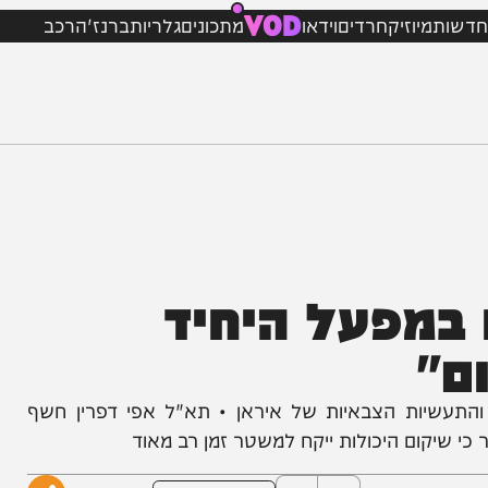
VOD
מיוזיק
חרדים
וידאו
מתכונים
גלריות
ברנז'ה
רכב
מפעל היחיד
יות הצבאיות של איראן • תא"ל אפי דפרין חשף
ום היכולות ייקח למשטר זמן רב מאוד