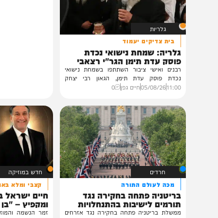
תוכן שאסור לפספס
גלריות
בית צדיקים יעמוד
גלריה: שמחת נישואי נכדת
פוסק עדת תימן הגר"י רצאבי
רבנים ואישי ציבור השתתפו בשמחת נישואי
נכדת פוסק עדת תימן, הגאון רבי יצחק
רצאבי,...
11:00
05/08/26
חיים גפן
0