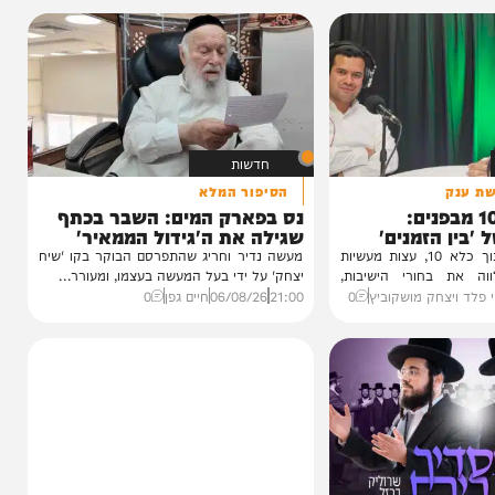
חדשות
הסיפור המלא
1 מבפנים:
נס בפארק המים: השבר בכתף
זמנים'
שגילה את ה'גידול הממאיר'
עדות מטלטלת מתוך כלא 10, עצות מעשיות
מעשה נדיר וחריג שהתפרסם הבוקר בקו 'שיח
חורי הישיבות,
יצחק' על ידי בעל המעשה בעצמו, ומעורר...
חק מושקוביץ
0
21:00
06/08/26
חיים גפן
0