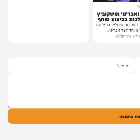
י מושקוביץ
יצוע סוחף
 שרוליק ברזל עם
ד אברימי...
ק
0
ל