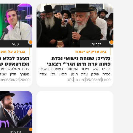
תוכן שאסור לפספס
גלריות
VOD
בית צדיקים יעמוד
הגרלה על חופשת ענק
גלריה: שמחת נישואי נכדת
הצצה לכלא 0
פוסק עדת תימן הגר"י רצאבי
הפודקאסט של 'בין ה
רבנים ואישי ציבור השתתפו בשמחת נישואי
נכדת פוסק עדת תימן, הגאון רבי יצחק
מעורך הדין שמלווה את ב
רצאבי,...
ביקורת...
11:00
05/08/26
חיים גפן
0
20:00
06/08/26
יוסי פלד ויצ