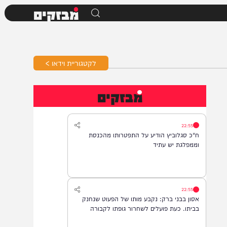
מבזקים
לקטגוריית וידאו >
מבזקים
22:55
ח"כ סגלוביץ הודיע על התפטרותו מהכנסת
וממפלגת יש עתיד
22:55
אסון בבני ברק: נקבע מותו של הפעוט שנחנק
בביתו. כעת פועלים לשחרור גופתו לקבורה