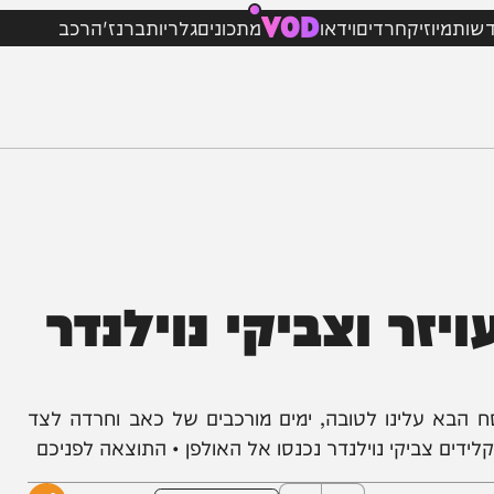
VOD
וזיק
חרדים
וידאו
מתכונים
גלריות
ברנז'ה
רכב
זר וצביקי נוילנדר
ינו לטובה, ימים מורכבים של כאב וחרדה לצד
ם צביקי נוילנדר נכנסו אל האולפן • התוצאה לפניכם