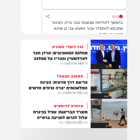
22:32
בהמשך להחייאה שבוצעה בבני ברק: הציבור
מתבקש להתפלל עבור הפעוט צבי בן שיינא
לרפואה שלמה
נגד לומדי התורה
מפלגת המאוכזבים: ארדן חבר
21:32
לאדלשטיין והכריז על מפלגה
בין הזמנים: שלושה בחורי ישיבות חולצו
00:17
07/08/26
שוקי כץ
פוליטי
מהכינרת לאחר שנסחפו לעומק האגם, בחוף
בלתי מוכרז כשהם על גבי אביזר ציפה.
הסכנה הבאה?
פריצת דרך מדעית: הבינה
המלאכותית יצרה נגיפים חדשים
22:49
06/08/26
יצחק כהן
21:31
בריאות
בני ברק: חובשים ופראמדיקים של ארגון הצלה
אזהרה לרוחצים
מבצעים פעולות החייאה על תינוק כבן שנה וחצי
משרד הבריאות: טפיל בכינרת
לאחר שנחנק משקית.
עלול לגרום לפגיעה בראייה
22:35
06/08/26
דוד חדד