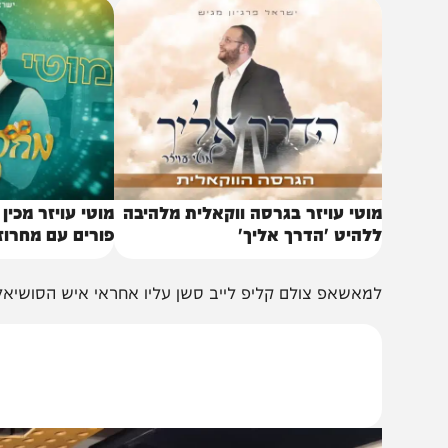
באותו נושא
וטי עויזר בגרסה ווקאלית מלהיבה
מוטי עויזר מכין אתכם
להיט 'הדרך אליך'
פורים עם מחרוזת תוס
מאשאפ צולם קליפ לייב סשן עליו אחראי איש הסושיאל ויוצר הת