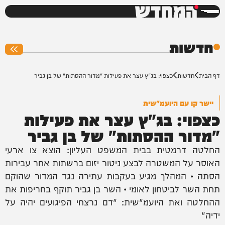
המחדש
0%
חדשות
דף הבית
חדשות
כצפוי: בג"ץ עצר את פעילות "מדור ההסתות" של בן גביר
יישר קו עם היועמ"שית
כצפוי: בג"ץ עצר את פעילות
"מדור ההסתות" של בן גביר
החלטה דרמטית בבית המשפט העליון: הוצא צו ארעי
האוסר על המשטרה לבצע ניטור יזום ברשתות אחר עבירות
הסתה • המהלך מגיע בעקבות עתירה נגד המדור שהוקם
תחת השר לביטחון לאומי • השר בן גביר תוקף בחריפות את
ההחלטה ואת היועמ"שית: "דם נרצחי הפיגועים יהיה על
ידיה"