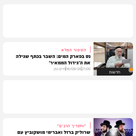
הסיפור המלא
נס בפארק המים: השבר בכתף שגילה
את ה'גידול הממאיר'
21:00
06/08/26
חיים גפן
חדשות
"וחסדיך הרבים"
שרוליק ברזל ואברימי מושקוביץ עם