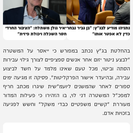
נתניהו מודיע לבג"ץ: "בן גביר נבחר
יאיר גולן משתלח: "הציבור החרדי
כדין לא אפטר אותו"
חסר השכלה ויכולת פיזית"
בהחלטת בג"ץ נכתב במפורש כי ייאסר על המשטרה
"לבצע ניטור יזום אחר אנשים ספציפיים לצורך גילוי עבירות
הסתה וביטוי, מכל טעם שאינו מלמד על חשד לביצוע
עבירה, ובהיעדר אישור הפרקליטות". פסיקה זו מגיעה ימים
ספורים לאחר שהמשנים ליועמ"שית שיגרו מכתב חריף
למפכ"ל המשטרה דני לוי, בו הזהירו כי פעילות המדור
מעוררת "קשיים משפטיים כבדי משקל" וחשש לפגיעה
בזכויות אדם.