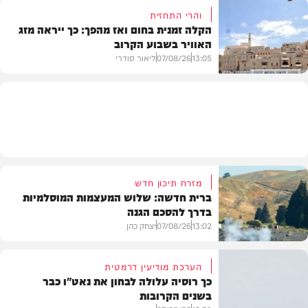
והרי התחזית
הקלה זמנית בחום ואז מהפך: כך ייראה מזג
האוויר בשבוע הקרוב
פוליטי
13:05
07/08/26
ליאור סודרי
מזג האוויר
מזרח תיכון חדש
ברית חדשה: שלוש המעצמות המוסלמיות
בדרך להסכם הגנה
13:02
07/08/26
יצחק כהן
הערכת מודיעין דרמטית
כך רוסיה עלולה לבחון את נאט"ו כבר
בשנים הקרובות
בעולם