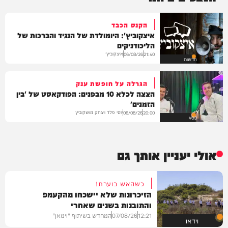
הקנס הכבד
איצקוביץ': היומולדת של הנגיד והברכות של
הליכודניקים
איצקוביץ'
06/08/26
21:40
חדשות
הגרלה על חופשת ענק
הצצה לכלא 10 מבפנים: הפודקאסט של 'בין
הזמנים'
יוסי פלד ויצחק מושקוביץ
06/08/26
20:00
VOD
אולי יעניין אותך גם
כשהאש בוערת!
הזיכרונות שלא יישכחו מהקעמפ
והתובנות בשנים שאחרי
12:21
07/08/26
המחדש בשיתוף "וימאן"
וידאו