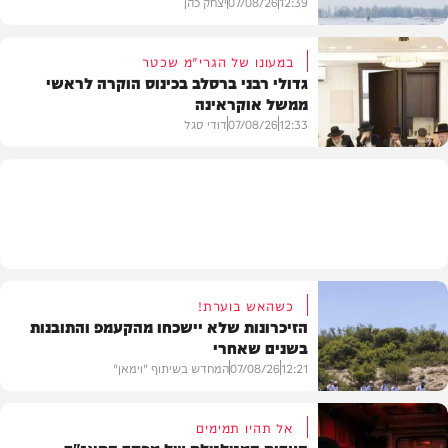
12:39
07/08/26
יצחק כהן
במעונו של הגרי"מ שכטר
גדולי רבני ברסלב בכינוס הוקרה לראשי
ממשל אוקראינה
בעולם
12:33
07/08/26
דודי סגל
חרדים
כשהאש בוערת!
הזיכרונות שלא יישכחו מהקעמפ והתובנות
בשנים שאחרי
12:21
07/08/26
המחדש בשיתוף "וימאן"
אל תהיו תמימים