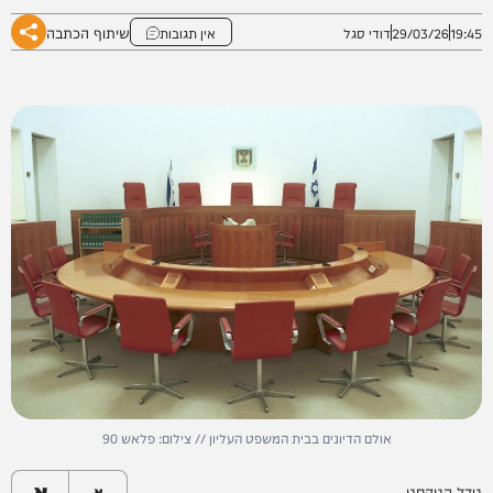
שיתוף הכתבה
19:45
29/03/26
דודי סגל
אין תגובות
אולם הדיונים בבית המשפט העליון // צילום: פלאש 90
א
גודל הטקסט
א