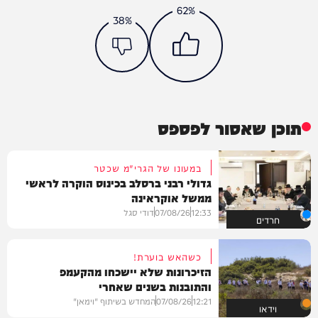
62%
38%
תוכן שאסור לפספס
במעונו של הגרי"מ שכטר
גדולי רבני ברסלב בכינוס הוקרה לראשי
ממשל אוקראינה
12:33
07/08/26
דודי סגל
חרדים
כשהאש בוערת!
הזיכרונות שלא יישכחו מהקעמפ
והתובנות בשנים שאחרי
12:21
07/08/26
המחדש בשיתוף "וימאן"
וידאו