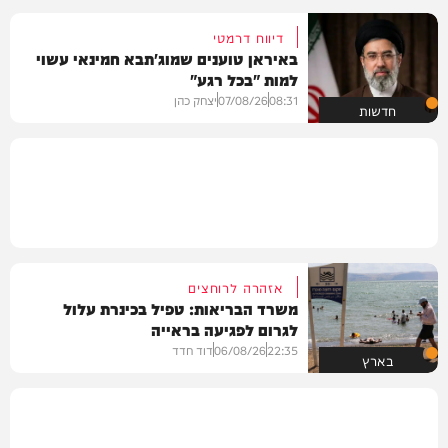
דיווח דרמטי
באיראן טוענים שמוג'תבא חמינאי עשוי
למות "בכל רגע"
08:31
07/08/26
יצחק כהן
חדשות
אזהרה לרוחצים
משרד הבריאות: טפיל בכינרת עלול
לגרום לפגיעה בראייה
22:35
06/08/26
דוד חדד
בארץ