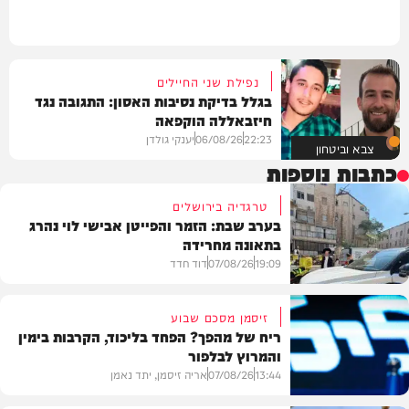
נפילת שני החיילים
בגלל בדיקת נסיבות האסון: התגובה נגד
חיזבאללה הוקפאה
22:23
06/08/26
יענקי גולדן
צבא וביטחון
כתבות נוספות
טרגדיה בירושלים
בערב שבת: הזמר והפייטן אבישי לוי נהרג
בתאונה מחרידה
19:09
07/08/26
דוד חדד
זיסמן מסכם שבוע
ריח של מהפך? הפחד בליכוד, הקרבות בימין
והמרוץ לבלפור
בארץ
13:44
07/08/26
אריה זיסמן, יתד נאמן