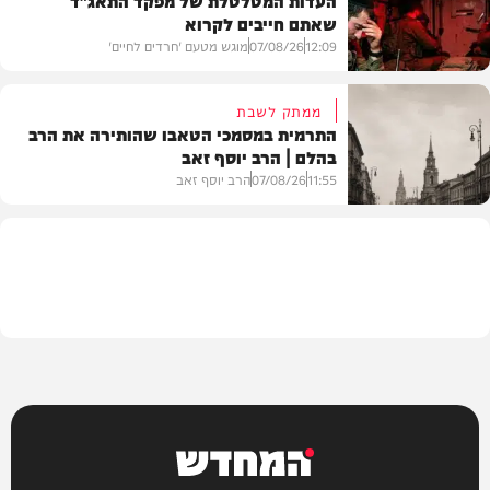
העדות המטלטלת של מפקד התאג"ד
שאתם חייבים לקרוא
וידאו
12:09
07/08/26
מוגש מטעם 'חרדים לחיים'
ממתק לשבת
התרמית במסמכי הטאבו שהותירה את הרב
בהלם | הרב יוסף זאב
דעות
11:55
07/08/26
הרב יוסף זאב
בית המדרש
המחדש