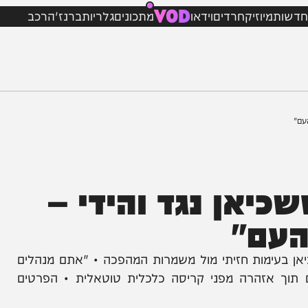
VOD
מיוזיק
חרדים
וידאו
מתכונים
גלריות
ברנז'ה
רכב
אן נגד והידי –
ם"
מות חזיתי מול משמרות המהפכה • "אתם מנהלים
אזהרה מפני קריסה כלכלית טוטאלית • הפרטים