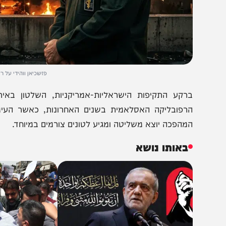
פזשכיאן ווהידי על רקע איראן בל
רקע התקיפות הישראליות-אמריקניות, השלטון באיראן נ
רפובליקה האסלאמית בשנים האחרונות, כאשר העימות הישי
מהפכה יוצא משליטה ומגיע לטונים צורמים במיוחד.
באותו נושא