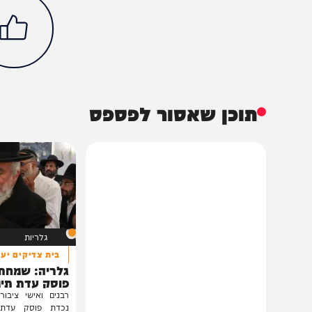
בעולם
חדשות
אחמד והידי
מסעוד פזשכיאן
שאגת הארי
הכתבה עניינה א
96%
תוכן שאסור לפספס