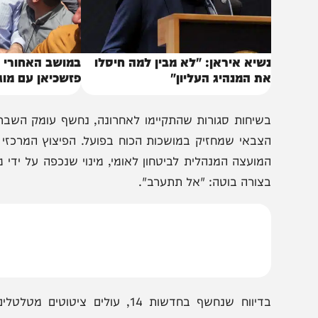
שיא איראן: "לא מבין למה חיסלו
במושב האחורי ובחשכה
ת המנהיג העליון"
פזשכיאן עם מוג'תבא
שיחות סגורות שהתקיימו לאחרונה, נחשף עומק השבר המפריד
צבאי שמחזיק במושכות הכוח בפועל. הפיצוץ המרכזי נרשם ס
מועצה המנהלית לביטחון לאומי, מינוי שנכפה על ידי משמר
צורה בוטה: "אל תתערב".