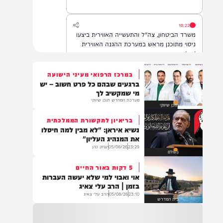
הדסה עין כרם, במצב בינוני.
18:22
משרד הביטחון, צה"ל והתעשייה האווירית ביצעו
ניסוי מתוכנן מראש במערכת ההגנה האווירית
'חץ'.
במרכז הרפואי מעיני הישועה
ברגעים שבהם כל פרט חשוב – יש
16:07
מי שמקשיב לך
דובר צה"ל: בתגובה להפרה בוטה של ארגון
מערכת המחדש תוכן שיווקי
תוכן שיווקי
הטרור חיזבאללה, צה"ל החל בתקיפות
ממוקדות במרחב דרום לבנון.
בריאיון לתקשורת הממלכתית
נשיא איראן: "לא מבין למה חיסלו
את המנהיג העליון"
23:29
05/08/26
יצחק כהן
14:22
בעולם
גופה נפלטה לחוף הים סמוך לזכרון יעקב. כוחות
5 דקות באור החיים
משטרה שהוזעקו למקום סגרו את הזירה והחלו
אוי ואבוי למי שלא יעשה העברות
בפעולות לזיהוי הגופה ובבדיקת נסיבות האירוע.
בזמן | הרב עלי צאיג
בשלב זה זהות הנפטר ונסיבות המוות אינן
23:10
05/08/26
הרב עלי צאיג
ידועות
בית המדרש