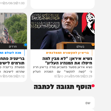
גלריות
בית צדיקים יעמוד
גלריה: שמחת נישואי
פוסק עדת תימן הגר"
רבנים ואישי ציבור השתתפ
נכדת פוסק עדת תימן, ה
רצאבי,...
11:00
05/08/26
חיים גפן
0
בעולם
חרדים
בריאיון לתקשורת הממלכתית
מכה לעולם התורה
נשיא איראן: "לא מבין למה
בריטניה פתחה בחקי
חיסלו את המנהיג העליון"
תורמים לישיבות בהת