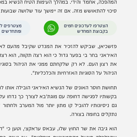
בדיווח שנחשף בחדשות 14, עולים ציטוטי
מהפכה, אחמד והידי. במהלך העימות הטיח הנשיא במפקד הצב
יכוי להתאושש מזה. אם זה יימשך עוד שלושה שבועות – הכל
הצטרפו לעדכונים חמים
מצטרפים לערוץ
בקבוצת המחדש
ומתחדשים כל הזמן
זשכיאן, שביקש להזכיר את המנדט שקיבל מהעם לאחר שגב
איראני בחר בי בפער גדול כי הוא רצה תקווה, הוא רצה לש
ת רצון העם. לא רק שלקחתם ממני את הניהול בסוגיות הביט
ניהול על הסוגיות האזרחיות והכלכליות".
חושת חוסר האונים של הנשיא האיראני הובילה אותו לניסיונות 
קשותיו לפגישה דחופה עם מוגת'בא לצורך כך נדחו על הסף 