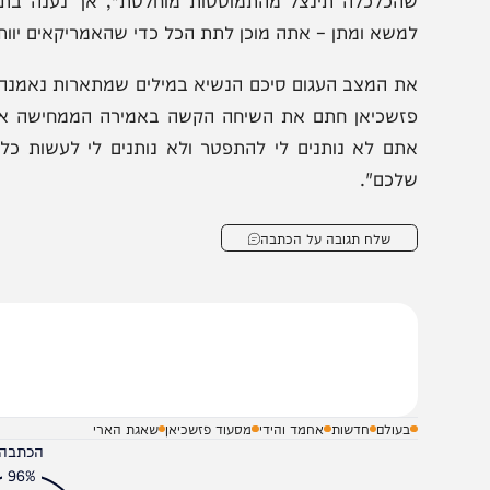
ם ניסיונותיו להוביל קו מתון יותר מול המערב ולחתור להס
תקלים בחומה בצורה.
וא גיבה את שר החוץ שלו, עבאס עראקצי, וטען כי "הסיכוי 
הכלכלה תינצל מהתמוטטות מוחלטת", אך נענה בתגובה נחר
משא ומתן – אתה מוכן לתת הכל כדי שהאמריקאים יוותרו על ה
ת המצב העגום סיכם הנשיא במילים שמתארות נאמנה את אח
זשכיאן חתם את השיחה הקשה באמירה הממחישה את הפיכתו 
תם לא נותנים לי להתפטר ולא נותנים לי לעשות כלום. הת
לכם".
שלח תגובה על הכתבה