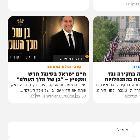
 נכדת
י רצאבי
ו בשמחת נישואי
גאון רבי יצחק
חדש במוזיקה
קצבי ומלא באמונה
רה נגד
חיים ישראל בסינגל חדש
נחלויות
ומקפיץ – "בן של מלך העולם"