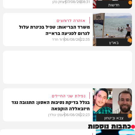
08:31
07/08/26
יצחק כהן
חדשות
אזהרה לרוחצים
משרד הבריאות: טפיל בכינרת עלול
לגרום לפגיעה בראייה
22:35
06/08/26
דוד חדד
בארץ
נפילת שני החיילים
בגלל בדיקת נסיבות האסון: התגובה נגד
חיזבאללה הוקפאה
22:23
06/08/26
יענקי גולדן
צבא וביטחון
כתבות נוספות