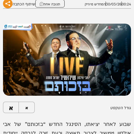
שיתוף הכתבה
00:24
30/03/26
המחדש מיוזיק
תגובה אחת
א
גודל הטקסט
א
שבוע לאחר יציאתו, הסינגל החדש “בזכותם” של אבי
אילסון ממשיך לצבור תאוצה וכעת זוכה לגרסה ייחודית