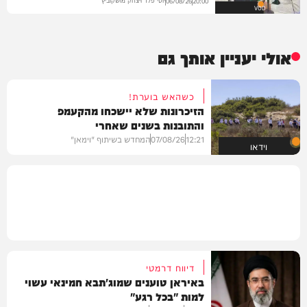
יוסי פלד ויצחק מושקוביץ
06/08/26
20:00
VOD
אולי יעניין אותך גם
כשהאש בוערת!
הזיכרונות שלא יישכחו מהקעמפ
והתובנות בשנים שאחרי
12:21
07/08/26
המחדש בשיתוף "וימאן"
וידאו
דיווח דרמטי
באיראן טוענים שמוג'תבא חמינאי עשוי
למות "בכל רגע"