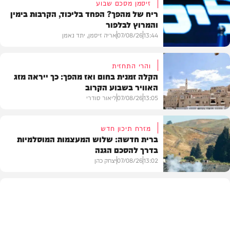
זיסמן מסכם שבוע
ריח של מהפך? הפחד בליכוד, הקרבות בימין
והמרוץ לבלפור
13:44
07/08/26
אריה זיסמן, יתד נאמן
והרי התחזית
הקלה זמנית בחום ואז מהפך: כך ייראה מזג
האוויר בשבוע הקרוב
פוליטי
13:05
07/08/26
ליאור סודרי
מזרח תיכון חדש
ברית חדשה: שלוש המעצמות המוסלמיות
בדרך להסכם הגנה
מזג האוויר
13:02
07/08/26
יצחק כהן
בעולם