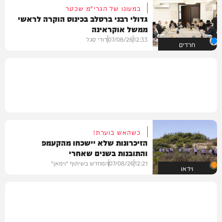
במעונו של הגרי"מ שכטר
גדולי רבני ברסלב בכינוס הוקרה לראשי
ממשל אוקראינה
12:33
07/08/26
דודי סגל
חרדים
כשהאש בוערת!
הזיכרונות שלא יישכחו מהקעמפ
והתובנות בשנים שאחרי
12:21
07/08/26
המחדש בשיתוף "וימאן"
וידאו