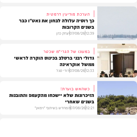
הערכת מודיעין דרמטית
כך רוסיה עלולה לבחון את נאט"ו כבר
בשנים הקרובות
12:39
07/08/26
יצחק כהן
במעונו של הגרי"מ שכטר
גדולי רבני ברסלב בכינוס הוקרה לראשי
ממשל אוקראינה
בעולם
12:33
07/08/26
דודי סגל
כשהאש בוערת!
הזיכרונות שלא יישכחו מהקעמפ והתובנות
בשנים שאחרי
חרדים
12:21
07/08/26
המחדש בשיתוף "וימאן"