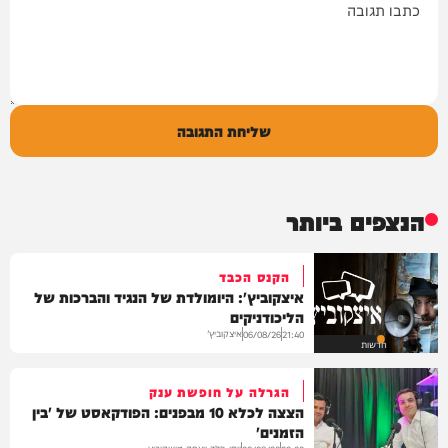
שליחת התגובה
הנצפים ביותר
הקנס הכבד
איצקוביץ': היומולדת של הנגיד והברכות של
הליכודניקים
איצקוביץ'
06/08/26
21:40
חדשות
הגרלה על חופשת ענק
הצצה לכלא 10 מבפנים: הפודקאסט של 'בין
הזמנים'