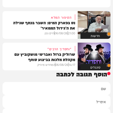
הסיפור המלא
נס בפארק המים: השבר בכתף שגילה
את ה'גידול הממאיר'
21:00
06/08/26
חיים גפן
חדשות
"וחסדיך הרבים"
שרוליק ברזל ואברימי מושקוביץ עם
מקהלת מלכות בביצוע סוחף
14:17
06/08/26
המחדש מיוזיק
סינגלים
הוסף תגובה לכתבה
שם
אימייל
תגובה