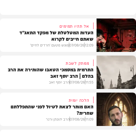
וידאו
אל תהיו תמימים
העדות המטלטלת של מפקד התאג"ד
שאתם חייבים לקרוא
12:09
07/08/26
מוגש מטעם 'חרדים לחיים'
ממתק לשבת
התרמית במסמכי הטאבו שהותירה את הרב
בהלם | הרב יוסף זאב
דעות
11:55
07/08/26
הרב יוסף זאב
הלכה יומית
האם מותר לצאת לטיול לפני שהתפללתם
שחרית?
בית המדרש
11:09
07/08/26
הרב יהונתן ורנר