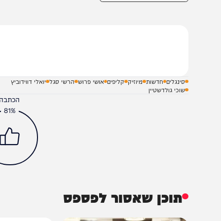
שלח תגובה על הכתבה
סינגלים
חדשות
מיוזיק
קליפים
אושי פרוש
הרשי סגל
יואלי דווידוביץ
שוכי גולדשטיין
הכתבה עניינה א
81%