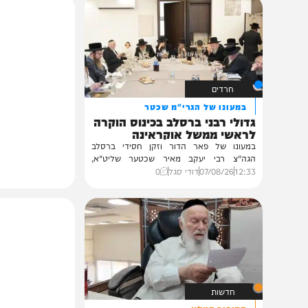
תוכן שאסור לפספס
חרדים
במעונו של הגרי"מ שכטר
גדולי רבני ברסלב בכינוס הוקרה
לראשי ממשל אוקראינה
במעונו של פאר הדור וזקן חסידי ברסלב
הגה"צ רבי יעקב מאיר שכטער שליט"א,
ובהשתתפות...
12:33
07/08/26
דודי סגל
0