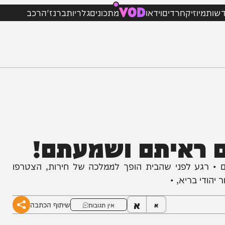
VOD
וזיק
חרדים
וידאו
מתכונים
גלריות
ברנז'ה
רכב
ראיתם ושמעתם!
 לפני שהבית הופך לממלכה של חירות, הצטרפו
 בריא, •
א
שיתוף הכתבה
א
אין תגובות