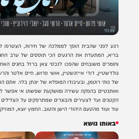
גע לפני שהבית הופך לממלכה של חירות, הצטרפו לחוויה ויז
ריא, המתעדת את הרגעים הכי תוססים של ערב החג בבית ו
חומרים משובחים שהפכו לנכסי צאן ברזל בחגים האחרונים, 
ולדשטיין, דודי אייזנשטיין, אושי פרוש, חיים אלטר והרשי סג
ל נותי רוטמן, ובעיבודו המופלא של יונתן בלוי. אתם הולכים 
אותנטיים בהפקה עשירה ומושקעת שפשוט אי אפשר להפסיק ל
קטנים ועד לצעירים והבוגרים שמתרפקים על הצלילים המוכרים,
וד ועוד מהטעם היהודי הישן והטוב. החמץ יוצא, המוזיקה נכ