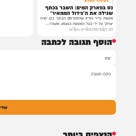
חדשות
הסיפור המלא
נס בפארק המים: השבר בכתף
שגילה את ה'גידול הממאיר'
מעשה נדיר וחריג שהתפרסם הבוקר בקו 'שיח
יצחק' על ידי בעל המעשה בעצמו, ומעורר...
21:00
06/08/26
חיים גפן
0
הוסף תגובה לכתבה
ם
אימיי
גובה