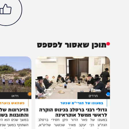
חדשות
צבא וביטחון
איראן
שאגת הארי
הכתבה עניינה א
95%
תוכן שאסור לפספס