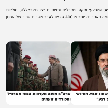
כוחות אוגדה 146 חיסלו בהיתקלות פנים אל פנים מספר מחבלי חיזבאללה חמושים עם RPG ומספר מחבלים נוספים
שונים ופיר תת-קרקעי.
 את ההישג המבצעי ותקפו מחבלים ותשתיות של חיזבאללה, סוללות
התותחנים של חטיבה 282 הפועלות בדרום לבנון ירו ביממה האחרונה יותר מ-400 פגזים לעבר מטרות טרור של ארגון