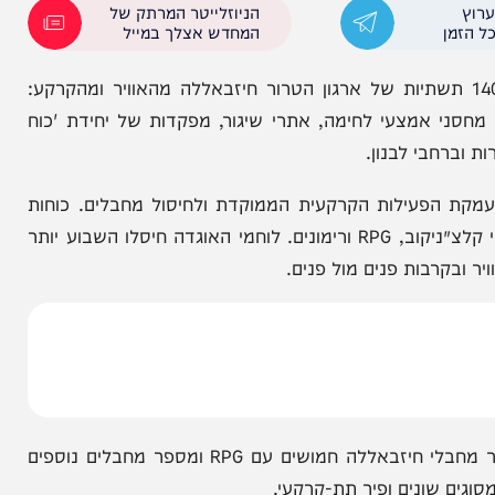
ן הותקפו אתרי ייצור, אחסון ופיתוח טילים בליסטיים
ת של משטר הטרור האיראני.
הניוזלייטר המרתק של
המחדש אצלך במייל
 במהלך סוף השבוע בלבנון, הותקפו יותר מ-140 תשתיות של ארגון הטרור חיזבאללה מהאוויר ומהקרקע:
אמצעי לחימה, אתרי שיגור, מפקדות של יחידת 'כוח
בי לבנון.
הפעילות הקרקעית הממוקדת ולחיסול מחבלים. כוחות
אוגדה 91 איתרו מצבור אמצעי לחימה רבים ביניהם רובי קלצ׳ניקוב, RPG ורימונים. לוחמי האוגדה חיסלו השבוע יותר