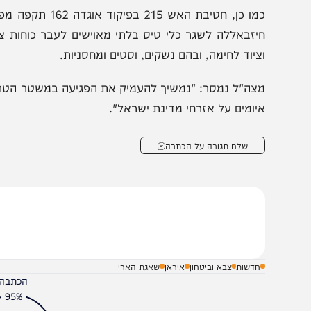
ורמים במוסד נגד גופמן: "הגיע עם
באיראן טוענים שמוג'
תק מנתניהו?"
עשוי למות "בכל רגע"
כמו כן, חטיבת האש 215 ב
יזבאללה לשגר כלי טיס בלתי מאוישים לעבר כוחות צה״ל ומ
ציוד לחימה, ובהם נשקים, וסטים ומחסניות.
צה"ל נמסר: "נמשיך להעמיק את הפגיעה במשטר הטרור האירא
יומים על אזרחי מדינת ישראל".
שלח תגובה על הכתבה