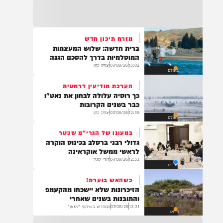
22:32
בהמשך להחייאה שבוצעה בבני ברק: הציבור
מתבקש להתפלל עבור הפעוט צבי בן שיינא
לרפואה שלמה
מזרח תיכון חדש
ברית חדשה: שלוש המעצמות
21:32
המוסלמיות בדרך להסכם הגנה
בין הזמנים: שלושה בחורי ישיבות חולצו
13:02
07/08/26
יצחק כהן
בעולם
מהכינרת לאחר שנסחפו לעומק האגם, בחוף
בלתי מוכרז כשהם על גבי אביזר ציפה.
הערכת מודיעין דרמטית
כך רוסיה עלולה לבחון את נאט"ו
כבר בשנים הקרובות
12:39
07/08/26
יצחק כהן
בעולם
21:31
בני ברק: חובשים ופראמדיקים של ארגון הצלה
במעונו של הגרי"מ שכטר
מבצעים פעולות החייאה על תינוק כבן שנה וחצי
גדולי רבני ברסלב בכינוס הוקרה
לאחר שנחנק משקית.
לראשי ממשל אוקראינה
12:33
07/08/26
דודי סגל
חרדים
כשהאש בוערת!
19:03