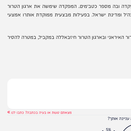
תבא חמינאי
ארה"ב מפנה מערכות הגנה מארביל
והכורדים זועמים
פיקוד אוגדה 162 תקפה מפקדה ובה מספר כטב״מים. המפקדה שימשה את ארגון הטרור
דינת ישראל. בפעילות מבצעית ממוקדת אותרו אמצעי
ני ובארגון הטרור חיזבאללה במקביל, במטרה להסיר