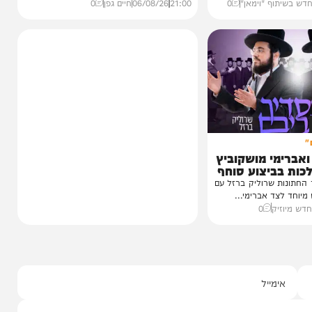
חדשות
הסיפור המלא
כחו מהקעמפ
נס בפארק המים: השבר בכתף
חרי
שגילה את ה'גידול הממאיר'
עגוע לקעמפ שבו
מעשה נדיר וחריג שהתפרסם הבוקר בקו 'שיח
איפה...
יצחק' על ידי בעל המעשה בעצמו, ומעורר...
ף "וימאן"
0
21:00
06/08/26
חיים גפן
0
י מושקוביץ
יצוע סוחף