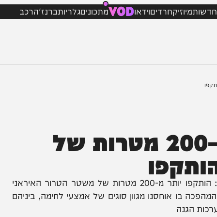
VOD
מיוזיק
חרדים
וידאו
מתכונים
גלריות
ברנז'ה
רכב
גל תקיפות: יותר מ-200 מטרות של
קפו
הושלמו גלי תקיפות נרחבים באיראן ובלבנון במקביל: הותקפו יותר מ-200 מטרות של משטר הטרור האיראני
בו אוחסנו מגוון סוגים של אמצעי לחימה, ביניהם