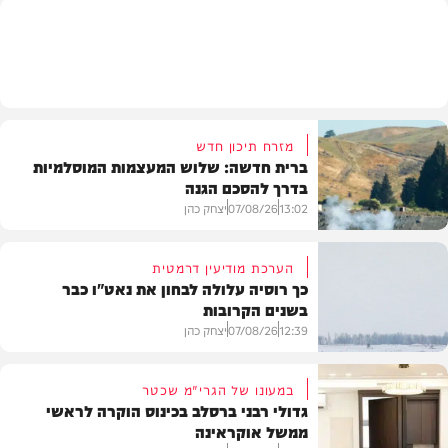
מזג האוויר
מזרח תיכון חדש
ברית חדשה: שלוש המעצמות המוסלמיות
בדרך להסכם הגנה
13:02
07/08/26
יצחק כהן
הערכת מודיעין דרמטית
כך רוסיה עלולה לבחון את נאט"ו כבר
בשנים הקרובות
בעולם
12:39
07/08/26
יצחק כהן
במעונו של הגרי"מ שכטר
גדולי רבני ברסלב בכינוס הוקרה לראשי
ממשל אוקראינה
בעולם