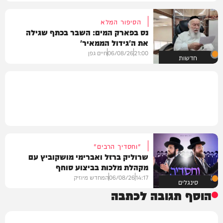
הסיפור המלא
נס בפארק המים: השבר בכתף שגילה
את ה'גידול הממאיר'
21:00
06/08/26
חיים גפן
חדשות
"וחסדיך הרבים"
שרוליק ברזל ואברימי מושקוביץ עם
מקהלת מלכות בביצוע סוחף
14:17
06/08/26
המחדש מיוזיק
סינגלים
הוסף תגובה לכתבה
שם