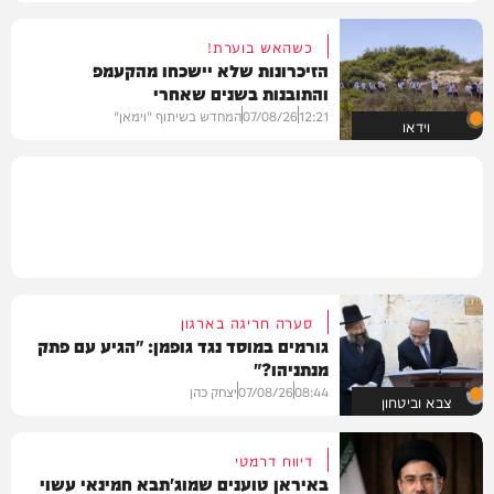
כשהאש בוערת!
הזיכרונות שלא יישכחו מהקעמפ
והתובנות בשנים שאחרי
12:21
07/08/26
המחדש בשיתוף "וימאן"
וידאו
סערה חריגה בארגון
גורמים במוסד נגד גופמן: "הגיע עם פתק
מנתניהו?"
08:44
07/08/26
יצחק כהן
צבא וביטחון
דיווח דרמטי
באיראן טוענים שמוג'תבא חמינאי עשוי