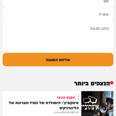
אימייל
תגובה
שליחת התגובה
הנצפים ביותר
הקנס הכבד
איצקוביץ': היומולדת של הנגיד והברכות של
הליכודניקים
איצקוביץ'
06/08/26
21:40
חדשות