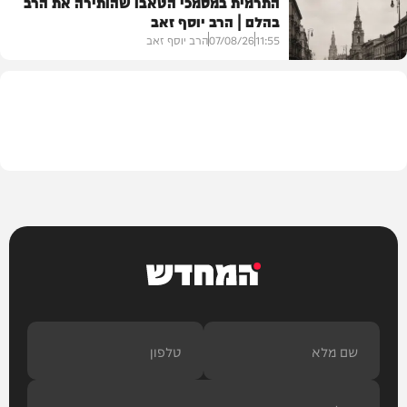
התרמית במסמכי הטאבו שהותירה את הרב
בהלם | הרב יוסף זאב
דעות
11:55
07/08/26
הרב יוסף זאב
בית המדרש
המחדש