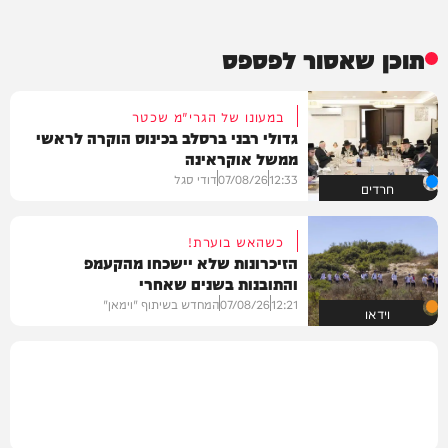
תוכן שאסור לפספס
במעונו של הגרי"מ שכטר
גדולי רבני ברסלב בכינוס הוקרה לראשי
ממשל אוקראינה
12:33
07/08/26
דודי סגל
חרדים
כשהאש בוערת!
הזיכרונות שלא יישכחו מהקעמפ
והתובנות בשנים שאחרי
12:21
07/08/26
המחדש בשיתוף "וימאן"
וידאו