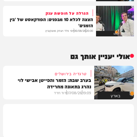
הגרלה על חופשת ענק
הצצה לכלא 10 מבפנים: הפודקאסט של 'בין
הזמנים'
יוסי פלד ויצחק מושקוביץ
06/08/26
20:00
VOD
אולי יעניין אותך גם
טרגדיה בירושלים
בערב שבת: הזמר והפייטן אבישי לוי
נהרג בתאונה מחרידה
19:09
07/08/26
דוד חדד
בארץ