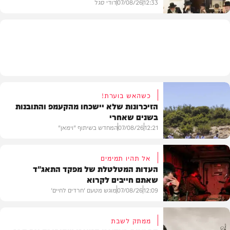
12:33
07/08/26
דודי סגל
חרדים
כשהאש בוערת!
הזיכרונות שלא יישכחו מהקעמפ והתובנות
בשנים שאחרי
12:21
07/08/26
המחדש בשיתוף "וימאן"
אל תהיו תמימים
העדות המטלטלת של מפקד התאג"ד
שאתם חייבים לקרוא
וידאו
12:09
07/08/26
מוגש מטעם 'חרדים לחיים'
ממתק לשבת