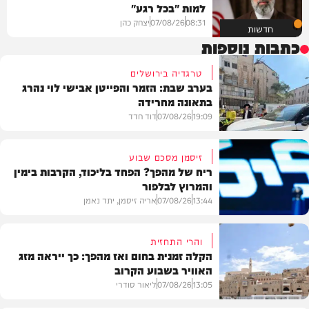
למות "בכל רגע"
08:31
07/08/26
יצחק כהן
חדשות
כתבות נוספות
טרגדיה בירושלים
בערב שבת: הזמר והפייטן אבישי לוי נהרג
בתאונה מחרידה
19:09
07/08/26
דוד חדד
זיסמן מסכם שבוע
ריח של מהפך? הפחד בליכוד, הקרבות בימין
והמרוץ לבלפור
בארץ
13:44
07/08/26
אריה זיסמן, יתד נאמן
והרי התחזית
הקלה זמנית בחום ואז מהפך: כך ייראה מזג
האוויר בשבוע הקרוב
פוליטי
13:05
07/08/26
ליאור סודרי