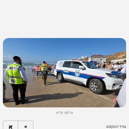
צילום: זק"א
א
גודל הטקסט
א