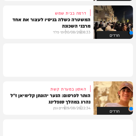
דרמה בבית שמש
המשטרה כשלה בניסיו לעצור את אחד
מרבני השכונה
08:33
10/08/26
יוסי פלד
חרדים
האסון במערת קשת
הותר לפרסום: הנער יהונתן קלימיאן ז"ל
נהרג במהלך סנפלינג
22:34
09/08/26
חיים גפן
חרדים