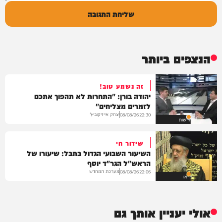
שליחת התגובה
הנצפים ביותר
זה נשמע טוב!
יהודה בורן: "התחרות לא תהפוך אתכם
לזמרים מצליחים"
יצחק אייזיקוביץ'
08/08/26
22:30
חדשות
שידור חי
השיעור השבועי הגדול בתבל: שיעורו של
הראש"ל הגר"ד יוסף
מערכת המחדש
08/08/26
22:06
וידאו
אולי יעניין אותך גם